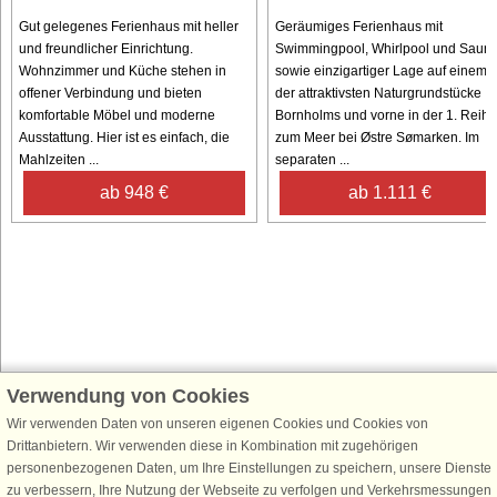
Gut gelegenes Ferienhaus mit heller
Geräumiges Ferienhaus mit
und freundlicher Einrichtung.
Swimmingpool, Whirlpool und Saun
Wohnzimmer und Küche stehen in
sowie einzigartiger Lage auf einem
offener Verbindung und bieten
der attraktivsten Naturgrundstücke
komfortable Möbel und moderne
Bornholms und vorne in der 1. Reihe
Ausstattung. Hier ist es einfach, die
zum Meer bei Østre Sømarken. Im
Mahlzeiten ...
separaten ...
ab 948 €
ab 1.111 €
Verwendung von Cookies
Schließen Sie sich 100.000 Ferienhaus-Fans an
Erhalten Sie einen
Willkommensgutschein von 25 €
für Ihren nächsten
Wir verwenden Daten von unseren eigenen Cookies und Cookies von
Ferienhausurlaub - melden Sie sich einfach für den DanCenter Newsletter
Drittanbietern. Wir verwenden diese in Kombination mit zugehörigen
an. Verpassen Sie nie wieder exklusive Angebote, Gewinnspiele und
personenbezogenen Daten, um Ihre Einstellungen zu speichern, unsere Dienste
Urlaubstipps!
zu verbessern, Ihre Nutzung der Webseite zu verfolgen und Verkehrsmessungen