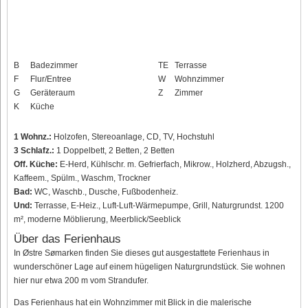
B
Badezimmer
TE
Terrasse
F
Flur/Entree
W
Wohnzimmer
G
Geräteraum
Z
Zimmer
K
Küche
1 Wohnz.:
Holzofen, Stereoanlage, CD, TV, Hochstuhl
3 Schlafz.:
1 Doppelbett, 2 Betten, 2 Betten
Off. Küche:
E-Herd, Kühlschr. m. Gefrierfach, Mikrow., Holzherd, Abzugsh.,
Kaffeem., Spülm., Waschm, Trockner
Bad:
WC, Waschb., Dusche, Fußbodenheiz.
Und:
Terrasse, E-Heiz., Luft-Luft-Wärmepumpe, Grill, Naturgrundst. 1200
m², moderne Möblierung, Meerblick/Seeblick
Über das Ferienhaus
In Østre Sømarken finden Sie dieses gut ausgestattete Ferienhaus in
wunderschöner Lage auf einem hügeligen Naturgrundstück. Sie wohnen
hier nur etwa 200 m vom Strandufer.
Das Ferienhaus hat ein Wohnzimmer mit Blick in die malerische