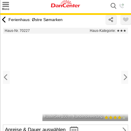
×
Menü
Suchen
Ferienhaus: Østre Sømarken
Urlaubsziele
Haus-Nr. 70227
Haus-Kategorie:
★★★
Weitere Urlaubsziele
Angebote
Inspiration
Kontakt
Gut zu wissen
Login
Küste/See 200 m
Kundenbewertung
Anreise & Dauer auswählen