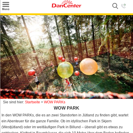
×
Menü
Suchen
Urlaubsziele
Weitere Urlaubsziele
Angebote
Inspiration
Kontakt
Gut zu wissen
Login
Sie sind hier:
Startseite
>
WOW PARKs
WOW PARK
In den WOW PARKs, die es an zwei Standorten in Jütland zu finden gibt, wartet
ein Abenteuer für die ganze Familie. Ob im idyllischen Park in Skjern
(Westjütland) oder im weitläufigen Park in Billund – überall gibt es etwas zu