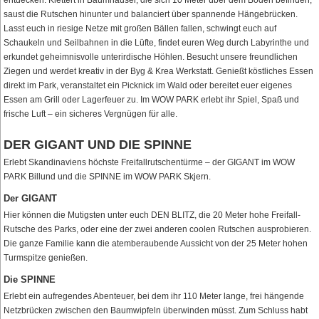
entdecken. Klettert in Baumhäuser, die sich 10 Meter über dem Boden befinden,
saust die Rutschen hinunter und balanciert über spannende Hängebrücken.
Lasst euch in riesige Netze mit großen Bällen fallen, schwingt euch auf
Schaukeln und Seilbahnen in die Lüfte, findet euren Weg durch Labyrinthe und
erkundet geheimnisvolle unterirdische Höhlen. Besucht unsere freundlichen
Ziegen und werdet kreativ in der Byg & Krea Werkstatt. Genießt köstliches Essen
direkt im Park, veranstaltet ein Picknick im Wald oder bereitet euer eigenes
Essen am Grill oder Lagerfeuer zu. Im WOW PARK erlebt ihr Spiel, Spaß und
frische Luft – ein sicheres Vergnügen für alle.
DER GIGANT UND DIE SPINNE
Erlebt Skandinaviens höchste Freifallrutschentürme – der GIGANT im WOW
PARK Billund und die SPINNE im WOW PARK Skjern.
Der GIGANT
Hier können die Mutigsten unter euch DEN BLITZ, die 20 Meter hohe Freifall-
Rutsche des Parks, oder eine der zwei anderen coolen Rutschen ausprobieren.
Die ganze Familie kann die atemberaubende Aussicht von der 25 Meter hohen
Turmspitze genießen.
Die SPINNE
Erlebt ein aufregendes Abenteuer, bei dem ihr 110 Meter lange, frei hängende
Netzbrücken zwischen den Baumwipfeln überwinden müsst. Zum Schluss habt