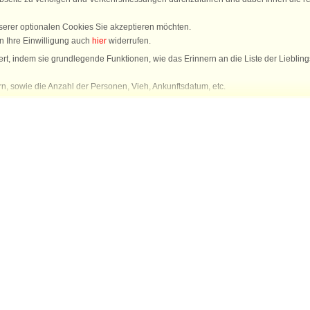
serer optionalen Cookies Sie akzeptieren möchten.
n Ihre Einwilligung auch
hier
widerrufen.
rt, indem sie grundlegende Funktionen, wie das Erinnern an die Liste der Lieblin
n, sowie die Anzahl der Personen, Vieh, Ankunftsdatum, etc.
 wissen können, welche Häuser am interessantesten sind.
 relevantesten Inhalte zur Verfügung zu stellen.