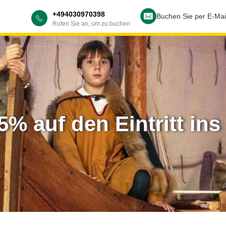
+494030970398
Buchen Sie per E-Mai
Rufen Sie an, um zu buchen
5% auf den Eintritt i