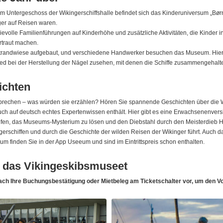
. Im Untergeschoss der Wikingerschiffshalle befindet sich das Kinderuniversum „B
ger auf Reisen waren.
ievolle Familienführungen auf Kinderhöhe und zusätzliche Aktivitäten, die Kinder 
rtraut machen.
Strandwiese aufgebaut, und verschiedene Handwerker besuchen das Museum. Hier 
ed bei der Herstellung der Nägel zusehen, mit denen die Schiffe zusammengehalt
ichten
en sprechen – was würden sie erzählen? Hören Sie spannende Geschichten über die 
ch auf deutsch echtes Expertenwissen enthält. Hier gibt es eine Erwachsenenvers
elfen, das Museums-Mysterium zu lösen und den Diebstahl durch den Meisterdieb Hei
gerschiffen und durch die Geschichte der wilden Reisen der Wikinger führt. Auch da
 finden Sie in der App Useeum und sind im Eintrittspreis schon enthalten.
r das Vikingeskibsmuseet
fach Ihre Buchungsbestätigung oder Mietbeleg am Ticketschalter vor, um den Vor