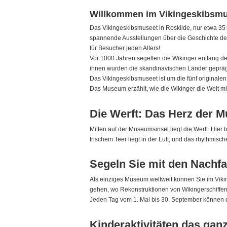
Willkommen im Vikingeskibsmus
Das Vikingeskibsmuseet in Roskilde, nur etwa 35 
spannende Ausstellungen über die Geschichte der W
für Besucher jeden Alters!
Vor 1000 Jahren segelten die Wikinger entlang de
ihnen wurden die skandinavischen Länder gepräg
Das Vikingeskibsmuseet ist um die fünf originale
Das Museum erzählt, wie die Wikinger die Welt mit
Die Werft: Das Herz der 
Mitten auf der Museumsinsel liegt die Werft. Hie
frischem Teer liegt in der Luft, und das rhythmisc
Segeln Sie mit den Nachfa
Als einziges Museum weltweit können Sie im Viki
gehen, wo Rekonstruktionen von Wikingerschiffen 
Jeden Tag vom 1. Mai bis 30. September können 
Kinderaktivitäten das gan