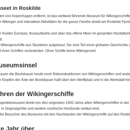
eet in Roskilde
km von Kopenhagen entfernt, ist das weltweit führende Museum für Wikingerschiffe.
ikinger und interaktive Aktivitäten für die ganze Familie direkt am Roskilde Fjord.
r Küsten Europas, flussaufwärts und über das offene Meer im gesamten Nordatlantik
t.
n Wikingerschiffe aus Skuldelev aufgebaut. Sie sind Teil einer globalen Geschicht
 ihren Schiffen veränderten. Ohne Schiffe keine Wikingerzeit.
Museumsinsel
r bauen die Bootsbauer heute noch Rekonstruktionen von Wikingerschiffen und ander
he Klopfen der Äxte der Bootsbauer hallt über den Werftplatz und in die Werkstatt hin
hren der Wikingerschiffe
ngeskibsmuseet direkt von den originalen 1000 Jahre alten Wikingerschiffen in d
in Originalgröße und weitere nordische Holzboote vertäut sind.
die Besucher des Museums mit den Nachbauten der Wikingerschiffe auf den Roskil
ze Jahr über