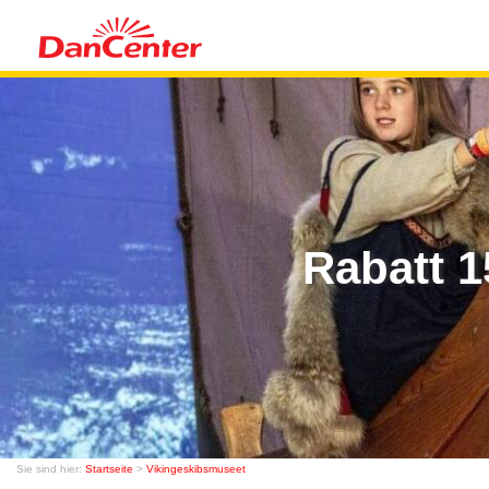
Rabatt 1
Sie sind hier:
Startseite
>
Vikingeskibsmuseet