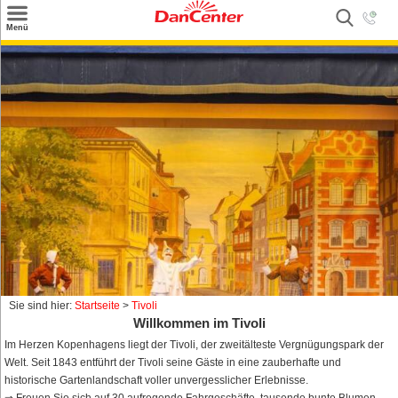
×
Menü
Suchen
Urlaubsziele
Weitere Urlaubsziele
Angebote
Inspiration
Kontakt
Gut zu wissen
Login
Sie sind hier:
Startseite
>
Tivoli
Willkommen im Tivoli
Im Herzen Kopenhagens liegt der Tivoli, der zweitälteste Vergnügungspark der
Welt. Seit 1843 entführt der Tivoli seine Gäste in eine zauberhafte und
historische Gartenlandschaft voller unvergesslicher Erlebnisse.