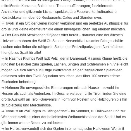
⇒ Freuen Sie sich auf 30 aufregende Fahrgeschäfte, tausende bunte Blumen,
mitreißende Konzerte, Ballett- und Theateraufführungen, faszinierende
Architektur und glitzernde Lichter, spektakuläre Feuerwerke, kulinarische
Köstlichkeiten in über 60 Restaurants, Cafés und Ständen uvm.
⇒ Tivoli ist ein Ort, der Generationen verbindet und ein perfektes Ausflugsziel für
große und kleine Abenteurer, die einen unvergesslichen Tag erleben möchten.
⇒ Der Park hält Attraktionen für jedes Alter bereit – darunter eine der ältesten
Holzachterbahnen der Welt! Ob Sie den Nervenkitzel rasanter Fahrgeschäfte
suchen oder lieber die ruhigeren Seiten des Freizeitparks genießen möchten –
hier gibt es Spaß für alle!
⇒ In Rasmus Klumps Welt lädt Petzi, der in Dänemark Rasmus Klump heißt, die
jüngsten Besucher zum Spielen, Lachen, Singen und Schlemmen ein. Vielleicht
mögen Sie sich auch auf lustige Wettkämpfe an den zahlreichen Spielbuden
einlassen oder das Tivoli-Aquarium besuchen, das über 100 verschiedene
Fischarten beherbergt.
⇒ Nehmen Sie unvergessliche Erinnerungen mit nach Hause – sowohl im
Herzen als auch als Andenken. Im Geschenkeladen Little Tivoli finden Sie eine
große Auswahl an Tivoli-Souvenirs in Form von Postern und Holzfiguren bis hin
zu Spielzeug und Merchandise.
⇒ Tivoli ist an 250 Tagen im Jahr geöffnet – im Sommer, zu Halloween und zur
Weihnachtszeit als einer der beliebtesten Weihnachtsmärkte der Stadt. Und es
gibt immer wieder Neues zu entdecken!
⇒ Im Herbst verwandelt sich der Garten in eine magische Halloween-Welt mit