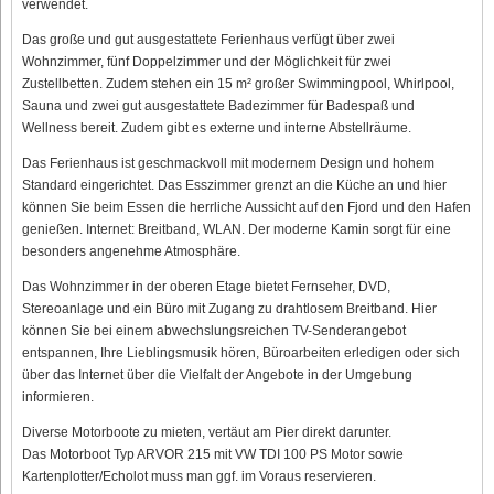
verwendet.
Das große und gut ausgestattete Ferienhaus verfügt über zwei
Wohnzimmer, fünf Doppelzimmer und der Möglichkeit für zwei
Zustellbetten. Zudem stehen ein 15 m² großer Swimmingpool, Whirlpool,
Sauna und zwei gut ausgestattete Badezimmer für Badespaß und
Wellness bereit. Zudem gibt es externe und interne Abstellräume.
Das Ferienhaus ist geschmackvoll mit modernem Design und hohem
Standard eingerichtet. Das Esszimmer grenzt an die Küche an und hier
können Sie beim Essen die herrliche Aussicht auf den Fjord und den Hafen
genießen. Internet: Breitband, WLAN. Der moderne Kamin sorgt für eine
besonders angenehme Atmosphäre.
Das Wohnzimmer in der oberen Etage bietet Fernseher, DVD,
Stereoanlage und ein Büro mit Zugang zu drahtlosem Breitband. Hier
können Sie bei einem abwechslungsreichen TV-Senderangebot
entspannen, Ihre Lieblingsmusik hören, Büroarbeiten erledigen oder sich
über das Internet über die Vielfalt der Angebote in der Umgebung
informieren.
Diverse Motorboote zu mieten, vertäut am Pier direkt darunter.
Das Motorboot Typ ARVOR 215 mit VW TDI 100 PS Motor sowie
Kartenplotter/Echolot muss man ggf. im Voraus reservieren.