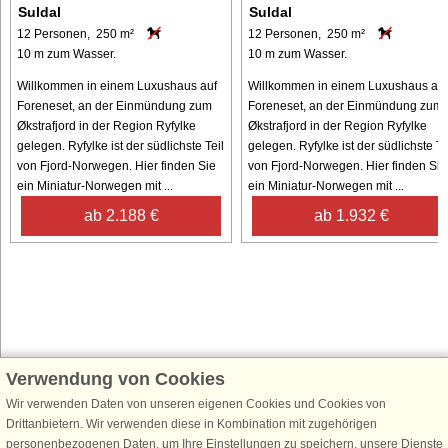
Suldal
Suldal
12 Personen, 250 m²
12 Personen, 250 m²
10 m zum Wasser.
10 m zum Wasser.
Willkommen in einem Luxushaus auf
Willkommen in einem Luxushaus auf
Foreneset, an der Einmündung zum
Foreneset, an der Einmündung zum
Økstrafjord in der Region Ryfylke
Økstrafjord in der Region Ryfylke
gelegen. Ryfylke ist der südlichste Teil
gelegen. Ryfylke ist der südlichste Te
von Fjord-Norwegen. Hier finden Sie
von Fjord-Norwegen. Hier finden Sie
ein Miniatur-Norwegen mit ...
ein Miniatur-Norwegen mit ...
ab 2.188 €
ab 1.932 €
Verwendung von Cookies
Schließen Sie sich 100.000 Ferienhaus-Fans an
Wir verwenden Daten von unseren eigenen Cookies und Cookies von
Erhalten Sie einen
Willkommensgutschein von 25 €
für Ihren nächsten
Drittanbietern. Wir verwenden diese in Kombination mit zugehörigen
Ferienhausurlaub - melden Sie sich einfach für den DanCenter Newsletter
personenbezogenen Daten, um Ihre Einstellungen zu speichern, unsere Dienste