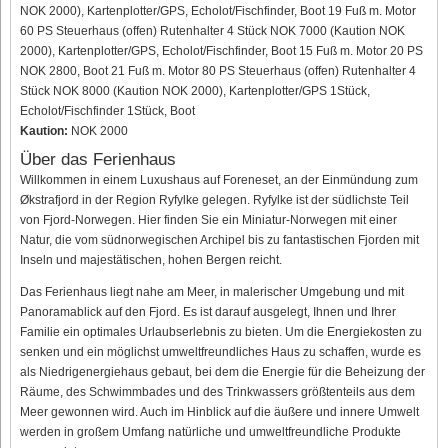
NOK 2000), Kartenplotter/GPS, Echolot/Fischfinder, Boot 19 Fuß m. Motor
60 PS Steuerhaus (offen) Rutenhalter 4 Stück NOK 7000 (Kaution NOK
2000), Kartenplotter/GPS, Echolot/Fischfinder, Boot 15 Fuß m. Motor 20 PS
NOK 2800, Boot 21 Fuß m. Motor 80 PS Steuerhaus (offen) Rutenhalter 4
Stück NOK 8000 (Kaution NOK 2000), Kartenplotter/GPS 1Stück,
Echolot/Fischfinder 1Stück, Boot
Kaution:
NOK 2000
Über das Ferienhaus
Willkommen in einem Luxushaus auf Foreneset, an der Einmündung zum
Økstrafjord in der Region Ryfylke gelegen. Ryfylke ist der südlichste Teil
von Fjord-Norwegen. Hier finden Sie ein Miniatur-Norwegen mit einer
Natur, die vom südnorwegischen Archipel bis zu fantastischen Fjorden mit
Inseln und majestätischen, hohen Bergen reicht.
Das Ferienhaus liegt nahe am Meer, in malerischer Umgebung und mit
Panoramablick auf den Fjord. Es ist darauf ausgelegt, Ihnen und Ihrer
Familie ein optimales Urlaubserlebnis zu bieten. Um die Energiekosten zu
senken und ein möglichst umweltfreundliches Haus zu schaffen, wurde es
als Niedrigenergiehaus gebaut, bei dem die Energie für die Beheizung der
Räume, des Schwimmbades und des Trinkwassers größtenteils aus dem
Meer gewonnen wird. Auch im Hinblick auf die äußere und innere Umwelt
werden in großem Umfang natürliche und umweltfreundliche Produkte