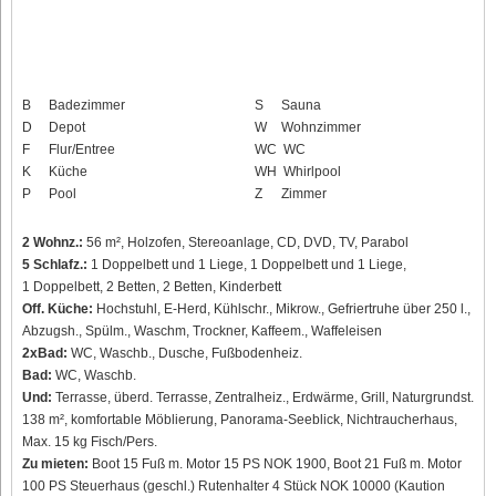
B
Badezimmer
S
Sauna
D
Depot
W
Wohnzimmer
F
Flur/Entree
WC
WC
K
Küche
WH
Whirlpool
P
Pool
Z
Zimmer
2 Wohnz.:
56 m², Holzofen, Stereoanlage, CD, DVD, TV, Parabol
5 Schlafz.:
1 Doppelbett und 1 Liege, 1 Doppelbett und 1 Liege,
1 Doppelbett, 2 Betten, 2 Betten, Kinderbett
Off. Küche:
Hochstuhl, E-Herd, Kühlschr., Mikrow., Gefriertruhe über 250 l.,
Abzugsh., Spülm., Waschm, Trockner, Kaffeem., Waffeleisen
2xBad:
WC, Waschb., Dusche, Fußbodenheiz.
Bad:
WC, Waschb.
Und:
Terrasse, überd. Terrasse, Zentralheiz., Erdwärme, Grill, Naturgrundst.
138 m², komfortable Möblierung, Panorama-Seeblick, Nichtraucherhaus,
Max. 15 kg Fisch/Pers.
Zu mieten:
Boot 15 Fuß m. Motor 15 PS NOK 1900, Boot 21 Fuß m. Motor
100 PS Steuerhaus (geschl.) Rutenhalter 4 Stück NOK 10000 (Kaution