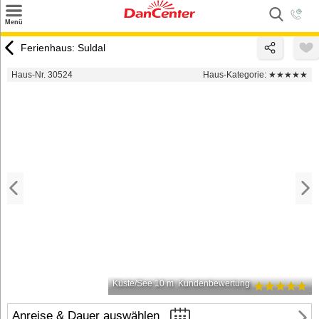
×
Menü
Suchen
Ferienhaus: Suldal
Urlaubsziele
Haus-Nr. 30524
Haus-Kategorie:
★★★★★
Weitere Urlaubsziele
Angebote
Inspiration
Kontakt
Gut zu wissen
Login
Küste/See 10 m
Kundenbewertung
Anreise & Dauer auswählen