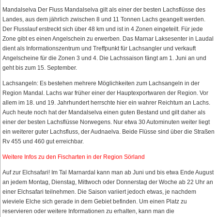
Mandalselva Der Fluss Mandalselva gilt als einer der besten Lachsflüsse des
Landes, aus dem jährlich zwischen 8 und 11 Tonnen Lachs geangelt werden.
Der Flusslauf erstreckt sich über 48 km und ist in 4 Zonen eingeteilt. Für jede
Zone gibt es einen Angelschein zu erwerben. Das Marnar Laksesenter in Laudal
dient als Informationszentrum und Treffpunkt für Lachsangler und verkauft
Angelscheine für die Zonen 3 und 4. Die Lachssaison fängt am 1. Juni an und
geht bis zum 15. September.
Lachsangeln: Es bestehen mehrere Möglichkeiten zum Lachsangeln in der
Region Mandal. Lachs war früher einer der Hauptexportwaren der Region. Vor
allem im 18. und 19. Jahrhundert herrschte hier ein wahrer Reichtum an Lachs.
Auch heute noch hat der Mandalselva einen guten Bestand und gilt daher als
einer der besten Lachsflüsse Norwegens. Nur etwa 30 Autominuten weiter liegt
ein weiterer guter Lachsfluss, der Audnaelva. Beide Flüsse sind über die Straßen
Rv 455 und 460 gut erreichbar.
Weitere Infos zu den Fischarten in der Region Sörland
Auf zur Elchsafari! Im Tal Marnardal kann man ab Juni und bis etwa Ende August
an jedem Montag, Dienstag, Mittwoch oder Donnerstag der Woche ab 22 Uhr an
einer Elchsafari teilnehmen. Die Saison variiert jedoch etwas, je nachdem
wieviele Elche sich gerade in dem Gebiet befinden. Um einen Platz zu
reservieren oder weitere Informationen zu erhalten, kann man die