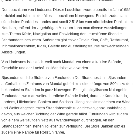
Der Leuchtturm von Lindesnes Dieser Leuchtturm wurde bereits im Jahre1655
errichtet und ist somit der älteste Leuchtturm Norwegens. Er steht zudem am
südlichsten Punkt des Landes und somit 2.518 km vom nördlichsten Punkt, dem
Nordkap, entfernt. Im zugehörigen Museum kann man diverse Ausstellungen
zum Thema Küste, Navigation und Entwicklung der Leuchttürme über die
Jahrhunderte besuchen. Außerdem gibt es vor Ort ein Kino, Café, Restaurant,
Informationszentrum, Kiosk, Galerie und Ausstellungsräume mit wechselnden
Ausstellungen.
Von Lindesnes ist es nicht weit nach Mandal, wo einen attraktive Strände,
Geschäfte und der Lachsfluss Mandalselva erwarten.
Sjøsanden und die Strände von Furulunden Der Strandabschnitt Sjøsanden
außerhalb des Zentrums von Mandal gehört mit seiner Länge von 800 m zu den
bekanntesten Stränden in ganz Norwegen. Er liegt im idyllischen Naturgebiet
Furulunden, wo man weitere herrliche Strände findet, darunter Kanelstranda,
Lordens, Lillebanken, Banken und Spidsbo. Hier gibt es immer einen vor Wind
und Wetter abgeschirmten Strandabschnitt zu entdecken, ganz unabhängig
davon, aus welcher Richtung der Wind gerade bläst. Furulunden wird zudem
von einem weitläufigen Netz aus Wanderwegen durchzogen. An den
Strandabschnitten stehen Toiletten zur Verfügung. Bei Store Banken gibt es
zudem eine Rampe für Rollstuhlfahrer.