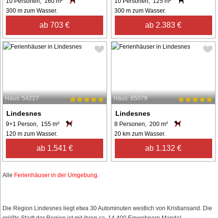
10 Personen, 160 m²
10 Personen, 125 m²
300 m zum Wasser.
300 m zum Wasser.
ab 703 €
ab 2.383 €
Haus: 54227
Haus: 65079
Lindesnes
Lindesnes
9+1 Person, 155 m²
8 Personen, 200 m²
120 m zum Wasser.
20 km zum Wasser.
ab 1.541 €
ab 1.132 €
Alle
Ferienhäuser in der Umgebung
.
Die Region Lindesnes liegt etwa 30 Autominuten westlich von Kristiansand. Die
größte Stadt der Region ist mit ihren ca. 14.400 Einwohnern Mandal.