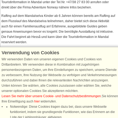
Touristinformation in Mandal unter der Tel.Nr. +47/38 27 83 00 anrufen oder
direkt über die Firma Adventure Norway nähere Infos beziehen.
Rafting auf dem Mandalselva Kinder ab 6 Jahren können bereits am Rafting auf
dem Flusslauf des Mandalselva teilnehmen, daher bietet sich diese Aktivität
auch für einen Familienausflug an! Erfahrene, ausgebildete Guides geben
genaue Anweisungen bevor es losgeht. Die benötigte Ausstattung ist inklusive.
Die Fahrt beginnt ab Hesså und kann über die Touristinformation in Mandal
reserviert werden.
Verwendung von Cookies
Wir verwenden Daten von unseren eigenen Cookies und Cookies von
Schließen Sie sich 100.000 Ferienhaus-Fans an
Drittanbietern. Wir verwenden diese in Kombination mit zugehörigen
personenbezogenen Daten, um Ihre Einstellungen zu speichern, unsere Dienste
Erhalten Sie einen
Willkommensgutschein von 25 €
für Ihren nächsten
zu verbessern, Ihre Nutzung der Webseite zu verfolgen und Verkehrsmessungen
Ferienhausurlaub - melden Sie sich einfach für den DanCenter Newsletter
durchzuführen und dabei Ihnen die relevantesten Nachrichten anzuzeigen.
an. Verpassen Sie nie wieder exklusive Angebote, Gewinnspiele und
Unten können Sie wählen, alle Cookies zuzulassen oder wählen Sie, welche
Urlaubstipps!
unserer optionalen Cookies Sie akzeptieren möchten.
Lesen Sie mehr über unsere Cookie- und Datenschutzbestimmungen
.Sie können
Ihre Einwilligung auch
hier
widerrufen.
Notwendige: Diese Cookies tragen dazu bei, dass unsere Webseite
funktioniert, indem sie grundlegende Funktionen, wie das Erinnern an die
Newsletter abonnieren
Liste der Lieblingshäuser, aktivieren.