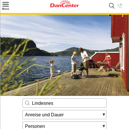
×
Menü
Suchen
Urlaubsziele
Weitere Urlaubsziele
Angebote
Inspiration
Kontakt
Gut zu wissen
Login
Lindesnes
Anreise und Dauer
Personen