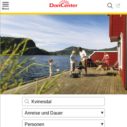
×
Menü
Suchen
Urlaubsziele
Weitere Urlaubsziele
Angebote
Inspiration
Kontakt
Gut zu wissen
Login
Kvinesdal
Anreise und Dauer
Personen