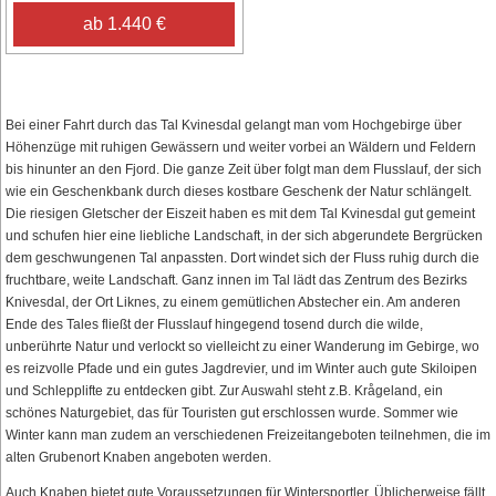
ab 1.440 €
Bei einer Fahrt durch das Tal Kvinesdal gelangt man vom Hochgebirge über
Höhenzüge mit ruhigen Gewässern und weiter vorbei an Wäldern und Feldern
bis hinunter an den Fjord. Die ganze Zeit über folgt man dem Flusslauf, der sich
wie ein Geschenkbank durch dieses kostbare Geschenk der Natur schlängelt.
Die riesigen Gletscher der Eiszeit haben es mit dem Tal Kvinesdal gut gemeint
und schufen hier eine liebliche Landschaft, in der sich abgerundete Bergrücken
dem geschwungenen Tal anpassten. Dort windet sich der Fluss ruhig durch die
fruchtbare, weite Landschaft. Ganz innen im Tal lädt das Zentrum des Bezirks
Knivesdal, der Ort Liknes, zu einem gemütlichen Abstecher ein. Am anderen
Ende des Tales fließt der Flusslauf hingegend tosend durch die wilde,
unberührte Natur und verlockt so vielleicht zu einer Wanderung im Gebirge, wo
es reizvolle Pfade und ein gutes Jagdrevier, und im Winter auch gute Skiloipen
und Schlepplifte zu entdecken gibt. Zur Auswahl steht z.B. Krågeland, ein
schönes Naturgebiet, das für Touristen gut erschlossen wurde. Sommer wie
Winter kann man zudem an verschiedenen Freizeitangeboten teilnehmen, die im
alten Grubenort Knaben angeboten werden.
Auch Knaben bietet gute Voraussetzungen für Wintersportler. Üblicherweise fällt