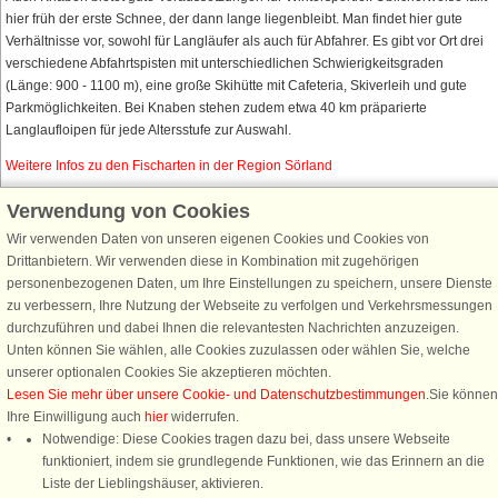
hier früh der erste Schnee, der dann lange liegenbleibt. Man findet hier gute
Verhältnisse vor, sowohl für Langläufer als auch für Abfahrer. Es gibt vor Ort drei
verschiedene Abfahrtspisten mit unterschiedlichen Schwierigkeitsgraden
(Länge: 900 - 1100 m), eine große Skihütte mit Cafeteria, Skiverleih und gute
Parkmöglichkeiten. Bei Knaben stehen zudem etwa 40 km präparierte
Langlaufloipen für jede Altersstufe zur Auswahl.
Weitere Infos zu den Fischarten in der Region Sörland
Verwendung von Cookies
Wir verwenden Daten von unseren eigenen Cookies und Cookies von
Schließen Sie sich 100.000 Ferienhaus-Fans an
Drittanbietern. Wir verwenden diese in Kombination mit zugehörigen
personenbezogenen Daten, um Ihre Einstellungen zu speichern, unsere Dienste
Erhalten Sie einen
Willkommensgutschein von 25 €
für Ihren nächsten
zu verbessern, Ihre Nutzung der Webseite zu verfolgen und Verkehrsmessungen
Ferienhausurlaub - melden Sie sich einfach für den DanCenter Newsletter
durchzuführen und dabei Ihnen die relevantesten Nachrichten anzuzeigen.
an. Verpassen Sie nie wieder exklusive Angebote, Gewinnspiele und
Unten können Sie wählen, alle Cookies zuzulassen oder wählen Sie, welche
Urlaubstipps!
unserer optionalen Cookies Sie akzeptieren möchten.
Lesen Sie mehr über unsere Cookie- und Datenschutzbestimmungen
.Sie können
Ihre Einwilligung auch
hier
widerrufen.
Notwendige: Diese Cookies tragen dazu bei, dass unsere Webseite
funktioniert, indem sie grundlegende Funktionen, wie das Erinnern an die
Newsletter abonnieren
Liste der Lieblingshäuser, aktivieren.