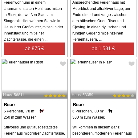
Ferienwohnung in einem
Ansprechendes Ferienhaus mit
charmanten, alten Holzhaus mitten
Meerblick und attraktiver Lage, am
in Risør, der weißen Stadt am
Ende einer Landzunge zwischen
Skagerak. Hier wohnen Sie wie im
den hübschen Orten Risør und
Haus Ihrer Großmutter, mitten in der
Gjeving, in einer idyllischen und
Innenstadt und mit einer
ruhigen Gegend mit einzelnen
Dachterrasse, die einen ...
Ferienhäusern. ...
ab 875 €
ab 1.581 €
Haus: 56811
Haus: 53359
Risør
Risør
6 Personen, 78 m²
6 Personen, 80 m²
250 m zum Wasser.
300 m zum Wasser.
Stilvolles und gut ausgestattetes
Willkommen in diesem ganz
Ferienhaus mit großer Dachterrasse,
besonderen, modernen Ferienhaus