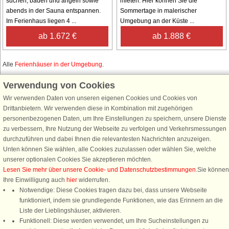
suchen, baden und angeln sowie
mieten. Hier können Sie die
abends in der Sauna entspannen.
Sommertage in malerischer
Im Ferienhaus liegen 4 ...
Umgebung an der Küste ...
ab 1.672 €
ab 1.888 €
Alle
Ferienhäuser in der Umgebung
.
Verwendung von Cookies
Wir verwenden Daten von unseren eigenen Cookies und Cookies von
Schließen Sie sich 100.000 Ferienhaus-Fans an
Drittanbietern. Wir verwenden diese in Kombination mit zugehörigen
personenbezogenen Daten, um Ihre Einstellungen zu speichern, unsere Dienste
Erhalten Sie einen
Willkommensgutschein von 25 €
für Ihren nächsten
zu verbessern, Ihre Nutzung der Webseite zu verfolgen und Verkehrsmessungen
Ferienhausurlaub - melden Sie sich einfach für den DanCenter Newsletter
durchzuführen und dabei Ihnen die relevantesten Nachrichten anzuzeigen.
an. Verpassen Sie nie wieder exklusive Angebote, Gewinnspiele und
Unten können Sie wählen, alle Cookies zuzulassen oder wählen Sie, welche
Urlaubstipps!
unserer optionalen Cookies Sie akzeptieren möchten.
Lesen Sie mehr über unsere Cookie- und Datenschutzbestimmungen
.Sie können
Ihre Einwilligung auch
hier
widerrufen.
Notwendige: Diese Cookies tragen dazu bei, dass unsere Webseite
funktioniert, indem sie grundlegende Funktionen, wie das Erinnern an die
Newsletter abonnieren
Liste der Lieblingshäuser, aktivieren.
Funktionell: Diese werden verwendet, um Ihre Sucheinstellungen zu