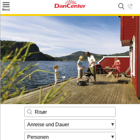
×
Menü
Suchen
Urlaubsziele
Weitere Urlaubsziele
Angebote
Inspiration
Kontakt
Gut zu wissen
Login
Risør
Anreise und Dauer
Personen