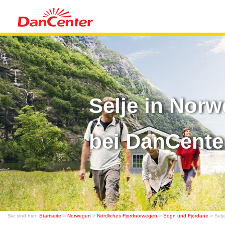
Selje in Nor
bei DanCente
Sie sind hier:
Startseite
>
Norwegen
>
Nördliches Fjordnorwegen
>
Sogn und Fjordane
> Selj