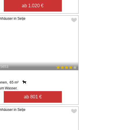
ab 1.020 €
55653
onen, 65 m²
um Wasser.
ab 801 €