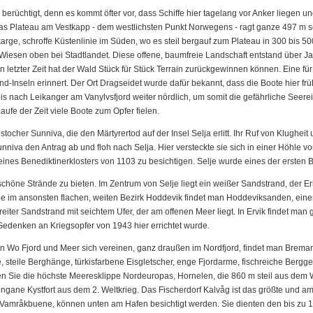
berüchtigt, denn es kommt öfter vor, dass Schiffe hier tagelang vor Anker liegen 
s Plateau am Vestkapp - dem westlichsten Punkt Norwegens - ragt ganze 497 m se
arge, schroffe Küstenlinie im Süden, wo es steil bergauf zum Plateau in 300 bis 50
Wiesen oben bei Stadtlandet. Diese offene, baumfreie Landschaft entstand über
in letzter Zeit hat der Wald Stück für Stück Terrain zurückgewinnen können. Eine 
and-Inseln erinnert. Der Ort Dragseidet wurde dafür bekannt, dass die Boote hier 
s nach Leikanger am Vanylvsfjord weiter nördlich, um somit die gefährliche Seer
ufe der Zeit viele Boote zum Opfer fielen.
stocher Sunniva, die den Märtyrertod auf der Insel Selja erlitt. Ihr Ruf von Klughe
unniva den Antrag ab und floh nach Selja. Hier versteckte sie sich in einer Höhle vo
eines Benediktinerklosters von 1103 zu besichtigen. Selje wurde eines der ersten 
schöne Strände zu bieten. Im Zentrum von Selje liegt ein weißer Sandstrand, der E
e im ansonsten flachen, weiten Bezirk Hoddevik findet man Hoddeviksanden, einen
 breiter Sandstrand mit seichtem Ufer, der am offenen Meer liegt. In Ervik findet ma
 Gedenken an Kriegsopfer von 1943 hier errichtet wurde.
o Fjord und Meer sich vereinen, ganz draußen im Nordfjord, findet man Bremang
, steile Berghänge, türkisfarbene Eisgletscher, enge Fjordarme, fischreiche Berg
chen Sie die höchste Meeresklippe Nordeuropas, Hornelen, die 860 m steil aus dem 
ngane Kystfort aus dem 2. Weltkrieg. Das Fischerdorf Kalvåg ist das größte und a
 Vamråkbuene, können unten am Hafen besichtigt werden. Sie dienten den bis zu 10