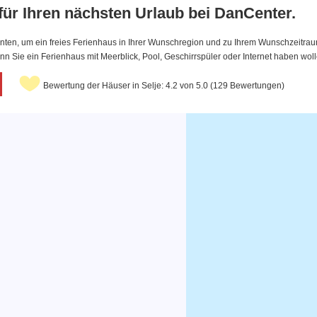
 für Ihren nächsten Urlaub bei DanCenter.
nten, um ein freies Ferienhaus in Ihrer Wunschregion und zu Ihrem Wunschzeitraum 
 Sie ein Ferienhaus mit Meerblick, Pool, Geschirrspüler oder Internet haben woll
Bewertung der Häuser in Selje: 4.2 von 5.0 (129 Bewertungen)