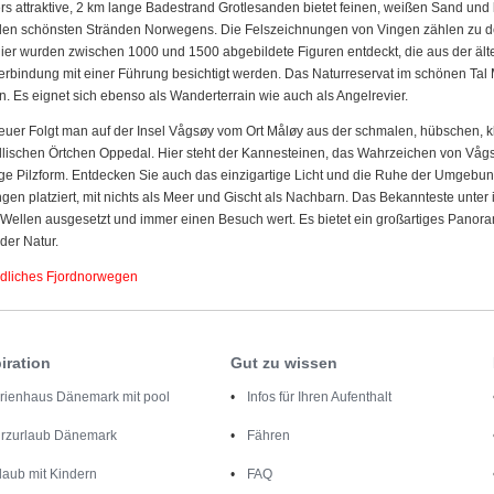
 attraktive, 2 km lange Badestrand Grotlesanden bietet feinen, weißen Sand und li
 den schönsten Stränden Norwegens. Die Felszeichnungen von Vingen zählen zu 
ier wurden zwischen 1000 und 1500 abgebildete Figuren entdeckt, die aus der älte
erbindung mit einer Führung besichtigt werden. Das Naturreservat im schönen Tal
. Es eignet sich ebenso als Wanderterrain wie auch als Angelrevier.
er Folgt man auf der Insel Vågsøy vom Ort Måløy aus der schmalen, hübschen, kl
yllischen Örtchen Oppedal. Hier steht der Kannesteinen, das Wahrzeichen von Vå
tige Pilzform. Entdecken Sie auch das einzigartige Licht und die Ruhe der Umgebung
gen platziert, mit nichts als Meer und Gischt als Nachbarn. Das Bekannteste unter
Wellen ausgesetzt und immer einen Besuch wert. Es bietet ein großartiges Panoram
der Natur.
ördliches Fjordnorwegen
iration
Gut zu wissen
rienhaus Dänemark mit pool
Infos für Ihren Aufenthalt
rzurlaub Dänemark
Fähren
laub mit Kindern
FAQ