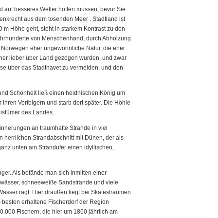
und auf besseres Wetter hoffen müssen, bevor Sie
nkrecht aus dem tosenden Meer . Stadtland ist
0 m Höhe geht, steht in starkem Kontrast zu den
 Jahrhunderte von Menschenhand, durch Abholzung
für Norwegen eher ungewöhnliche Natur, die eher
früher lieber über Land gezogen wurden, und zwar
eise über das Stadthavet zu vermeiden, und den
it und Schönheit ließ einen heidnischen König um
r ihren Verfolgern und starb dort später. Die Höhle
Bistümer des Landes.
rinnerungen an traumhafte Strände in viel
 herrlichen Strandabschnitt mit Dünen, der als
n ganz unten am Strandufer einen idyllischen,
er. Als befände man sich inmitten einer
gewässer, schneeweiße Sandstrände und viele
Wasser ragt. Hier draußen liegt bei Skatestraumen
m besten erhaltene Fischerdorf der Region
.000 Fischern, die hier um 1860 jährlich am