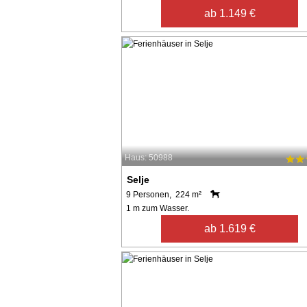
ab 1.149 €
Haus: 50988
Selje
9 Personen, 224 m²
1 m zum Wasser.
ab 1.619 €