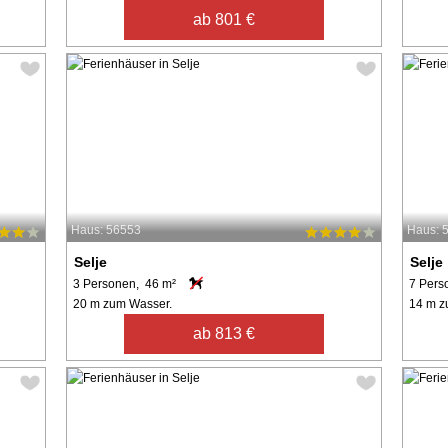
ab 801 €
Haus: 56553
Haus: 
Selje
Selje
3 Personen, 46 m²
7 Pers
20 m zum Wasser.
14 m z
ab 813 €