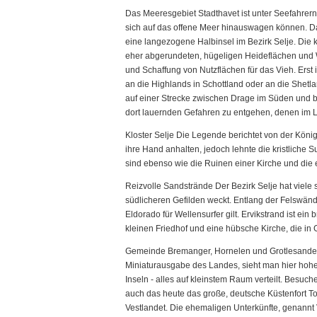
Das Meeresgebiet Stadthavet ist unter Seefahrern 
sich auf das offene Meer hinauswagen können. Da
eine langezogene Halbinsel im Bezirk Selje. Die k
eher abgerundeten, hügeligen Heideflächen und 
und Schaffung von Nutzflächen für das Vieh. Erst 
an die Highlands in Schottland oder an die Shetl
auf einer Strecke zwischen Drage im Süden und bi
dort lauernden Gefahren zu entgehen, denen im La
Kloster Selje Die Legende berichtet von der König
ihre Hand anhalten, jedoch lehnte die kristliche S
sind ebenso wie die Ruinen einer Kirche und die 
Reizvolle Sandstrände Der Bezirk Selje hat viele 
südlicheren Gefilden weckt. Entlang der Felswänd
Eldorado für Wellensurfer gilt. Ervikstrand ist ein
kleinen Friedhof und eine hübsche Kirche, die in
Gemeinde Bremanger, Hornelen und Grotlesanden W
Miniaturausgabe des Landes, sieht man hier hohe
Inseln - alles auf kleinstem Raum verteilt. Besu
auch das heute das große, deutsche Küstenfort To
Vestlandet. Die ehemaligen Unterkünfte, genannt