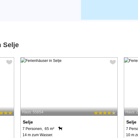
 Selje
Haus: 55654
Haus: 
Selje
Selje
7 Personen, 65 m²
7 Pers
14 m zum Wasser.
10 m z