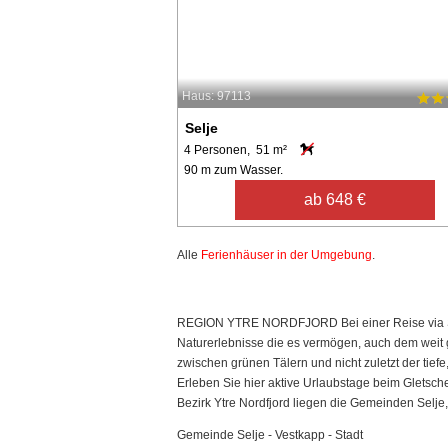
Haus: 97113
Selje
4 Personen, 51 m²
90 m zum Wasser.
ab 648 €
Alle
Ferienhäuser in der Umgebung
.
REGION YTRE NORDFJORD Bei einer Reise via Stry
Naturerlebnisse die es vermögen, auch dem weit g
zwischen grünen Tälern und nicht zuletzt der tiefe
Erleben Sie hier aktive Urlaubstage beim Gletsch
Bezirk Ytre Nordfjord liegen die Gemeinden Selj
Gemeinde Selje - Vestkapp - Stadt