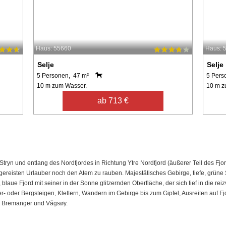
Haus: 55660
Haus: 
Selje
Selje
5 Personen, 47 m²
5 Pers
10 m zum Wasser.
10 m z
ab 713 €
n und entlang des Nordfjordes in Richtung Ytre Nordfjord (äußerer Teil des Fjo
ereisten Urlauber noch den Atem zu rauben. Majestätisches Gebirge, tiefe, grüne
, blaue Fjord mit seiner in der Sonne glitzernden Oberfläche, der sich tief in die re
er- oder Bergsteigen, Klettern, Wandern im Gebirge bis zum Gipfel, Ausreiten auf F
e, Bremanger und Vågsøy.