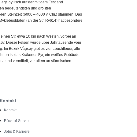
egt idyllisch auf der mit dem Festland
den bedeutendsten und größten
ren Steinzeit (6000 – 4000 v. Chr.) stammen. Das
 Myklebustdalen (an der Str. Rv614) hat besondere
einen Str. etwa 10 km nach Westen, vorbei an
gsøy. Dieser Felsen wurde über Jahrtausende vom
. Im Bezirk Vågsøy gibt es vier Leuchtfeuer, alle
 ihnen ist das Kråkenes Fyr, ein weißes Gebäude
a und vermittelt, vor allem an stürmischen
Kontakt
Kontakt
Rückruf-Service
Jobs & Karriere