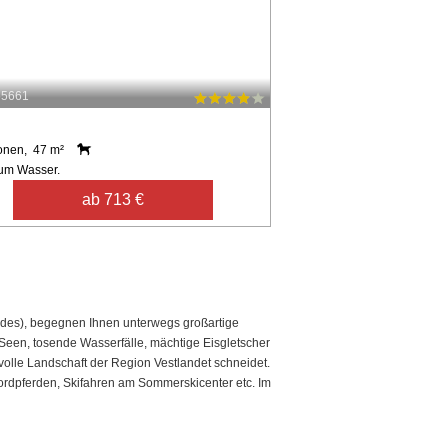
55661
onen, 47 m²
um Wasser.
ab 713 €
rdes), begegnen Ihnen unterwegs großartige
 Seen, tosende Wasserfälle, mächtige Eisgletscher
izvolle Landschaft der Region Vestlandet schneidet.
jordpferden, Skifahren am Sommerskicenter etc. Im