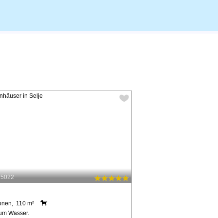
25022
onen, 110 m²
um Wasser.