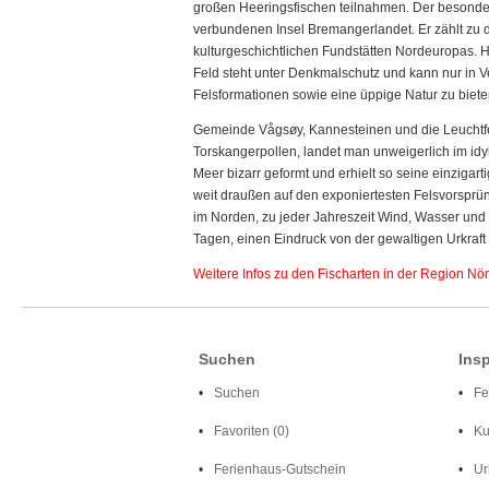
großen Heeringsfischen teilnahmen. Der besonders
verbundenen Insel Bremangerlandet. Er zählt zu
kulturgeschichtlichen Fundstätten Nordeuropas. H
Feld steht unter Denkmalschutz und kann nur in V
Felsformationen sowie eine üppige Natur zu bieten
Gemeinde Vågsøy, Kannesteinen und die Leuchtfeu
Torskangerpollen, landet man unweigerlich im id
Meer bizarr geformt und erhielt so seine einzigar
weit draußen auf den exponiertesten Felsvorsprün
im Norden, zu jeder Jahreszeit Wind, Wasser und 
Tagen, einen Eindruck von der gewaltigen Urkraft 
Weitere Infos zu den Fischarten in der Region N
Suchen
Insp
Suchen
Fe
Favoriten (0)
Ku
Ferienhaus-Gutschein
Ur