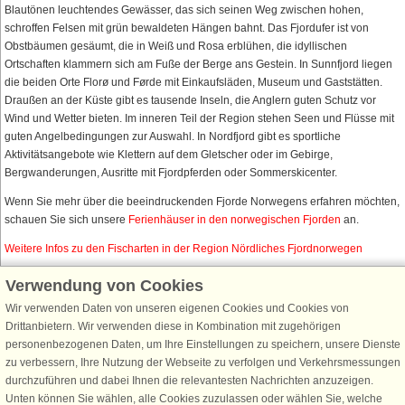
Blautönen leuchtendes Gewässer, das sich seinen Weg zwischen hohen,
schroffen Felsen mit grün bewaldeten Hängen bahnt. Das Fjordufer ist von
Obstbäumen gesäumt, die in Weiß und Rosa erblühen, die idyllischen
Ortschaften klammern sich am Fuße der Berge ans Gestein. In Sunnfjord liegen
die beiden Orte Florø und Førde mit Einkaufsläden, Museum und Gaststätten.
Draußen an der Küste gibt es tausende Inseln, die Anglern guten Schutz vor
Wind und Wetter bieten. Im inneren Teil der Region stehen Seen und Flüsse mit
guten Angelbedingungen zur Auswahl. In Nordfjord gibt es sportliche
Aktivitätsangebote wie Klettern auf dem Gletscher oder im Gebirge,
Bergwanderungen, Ausritte mit Fjordpferden oder Sommerskicenter.
Wenn Sie mehr über die beeindruckenden Fjorde Norwegens erfahren möchten,
schauen Sie sich unsere
Ferienhäuser in den norwegischen Fjorden
an.
Weitere Infos zu den Fischarten in der Region Nördliches Fjordnorwegen
Verwendung von Cookies
Wir verwenden Daten von unseren eigenen Cookies und Cookies von
Schließen Sie sich 100.000 Ferienhaus-Fans an
Drittanbietern. Wir verwenden diese in Kombination mit zugehörigen
personenbezogenen Daten, um Ihre Einstellungen zu speichern, unsere Dienste
Erhalten Sie einen
Willkommensgutschein von 25 €
für Ihren nächsten
zu verbessern, Ihre Nutzung der Webseite zu verfolgen und Verkehrsmessungen
Ferienhausurlaub - melden Sie sich einfach für den DanCenter Newsletter
durchzuführen und dabei Ihnen die relevantesten Nachrichten anzuzeigen.
an. Verpassen Sie nie wieder exklusive Angebote, Gewinnspiele und
Unten können Sie wählen, alle Cookies zuzulassen oder wählen Sie, welche