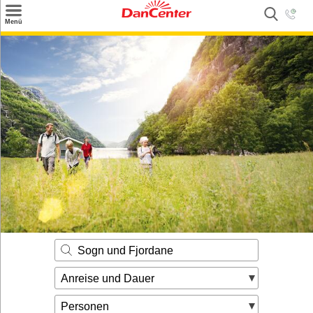
×
Menü
Suchen
Urlaubsziele
Weitere Urlaubsziele
Angebote
Inspiration
Kontakt
Gut zu wissen
Login
Sogn und Fjordane
Anreise und Dauer
Personen