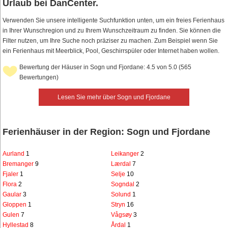
Urlaub bei DanCenter.
Verwenden Sie unsere intelligente Suchfunktion unten, um ein freies Ferienhaus
in Ihrer Wunschregion und zu Ihrem Wunschzeitraum zu finden. Sie können die
Filter nutzen, um Ihre Suche noch präziser zu machen. Zum Beispiel wenn Sie
ein Ferienhaus mit Meerblick, Pool, Geschirrspüler oder Internet haben wollen.
Bewertung der Häuser in Sogn und Fjordane: 4.5 von 5.0 (565
Bewertungen)
Lesen Sie mehr über Sogn und Fjordane
Ferienhäuser in der Region: Sogn und Fjordane
Aurland
1
Leikanger
2
Bremanger
9
Lærdal
7
Fjaler
1
Selje
10
Flora
2
Sogndal
2
Gaular
3
Solund
1
Gloppen
1
Stryn
16
Gulen
7
Vågsøy
3
Hyllestad
8
Årdal
1