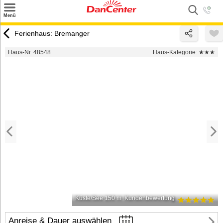
×
Menü
Suchen
Ferienhaus: Bremanger
Urlaubsziele
Haus-Nr. 48548
Haus-Kategorie:
★★★
Weitere Urlaubsziele
Angebote
Inspiration
Kontakt
Gut zu wissen
Login
Küste/See 150 m
Kundenbewertung
Anreise & Dauer auswählen