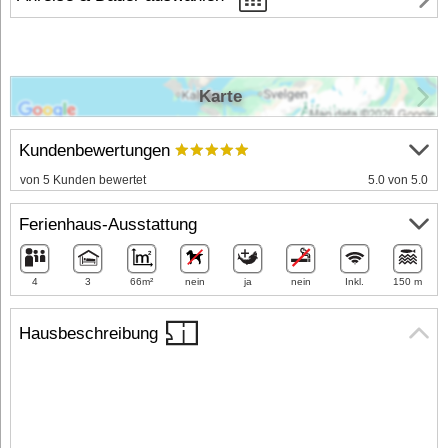
Karte
Kundenbewertungen
von 5 Kunden bewertet
5.0 von 5.0
Ferienhaus-Ausstattung
4
3
66m²
nein
ja
nein
Inkl.
150 m
Hausbeschreibung