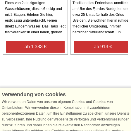
Eines von 2 einzigartigen
Traditionelles Ferienhaus unmittelba
Wasserhäusern, dieses 6-eckig und
am Ufer des Fjordes Nordgulen und
mit 2 Etagen. Erleben Sie hier,
etwa 25 km außerhalb des Ortes
erstklassig untergebracht, Ferien
Svelgen. Sie wohnen hier in ruhiger,
direkt auf dem Wasser! Das Haus liegt
friedlicher Umgebung, inmitten
fest verankert in einer lauen, großen ...
herrlicher Naturlandschaft. Ein ...
ab 1.383 €
ab 913 €
Verwendung von Cookies
Schließen Sie sich 100.000 Ferienhaus-Fans an
Wir verwenden Daten von unseren eigenen Cookies und Cookies von
Erhalten Sie einen
Willkommensgutschein von 25 €
für Ihren nächsten
Drittanbietern. Wir verwenden diese in Kombination mit zugehörigen
Ferienhausurlaub - melden Sie sich einfach für den DanCenter Newsletter
personenbezogenen Daten, um Ihre Einstellungen zu speichern, unsere Dienste
an. Verpassen Sie nie wieder exklusive Angebote, Gewinnspiele und
zu verbessern, Ihre Nutzung der Webseite zu verfolgen und Verkehrsmessungen
Urlaubstipps!
durchzuführen und dabei Ihnen die relevantesten Nachrichten anzuzeigen.