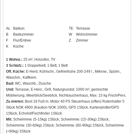
AL
Balkon
TE
Terrasse
B
Badezimmer
W
Wohnzimmer
F
Flur/Entree
Z
Zimmer
K
Küche
1 Wohnz.:
25 m², Holzofen, TV
3 Schlafz.:
1 Doppelbett, 1 Bett, 1 Bett
Off. Küche:
E-Herd, Kühlschr., Gefriertruhe 200-249 l., Mikrow., Spülm.,
Waschm., Kaffeem.
Bad:
WC, Waschb., Dusche
Und:
Terrasse, E-Heiz., Grill, Naturgrundst. 1000 m², gemischte
Möblierung, Meerblick/Seeblick, Nichtraucherhaus, Max. 15 kg Fisch/Pers.
Zu mieten:
Boot 18 Fuß m. Motor 40 PS Steuerhaus (offen) Rutenhalter 5
Stück NOK 4900 (Kaution NOK 1000), GPS 1Stück, Kartenplotter/GPS
1Stück, Echolot/Fischfinder 1Stück
Mit:
Schwimmw. (5-15kg) 1Stück, Schwimmw. (15-30kg) 2Stück,
Schwimmw. (30-60kg) 2Stück, Schwimmw. (60-90kg) 2Stück, Schwimmw.
(+90kg) 3Stück