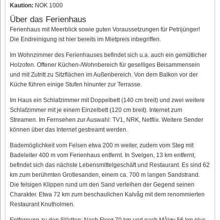
Kaution:
NOK 1000
Über das Ferienhaus
Ferienhaus mit Meerblick sowie guten Voraussetzungen für Petrijünger!
Die Endreinigung ist hier bereits im Mietpreis inbegriffen.
Im Wohnzimmer des Ferienhauses befindet sich u.a. auch ein gemütlicher
Holzofen. Offener Küchen-/Wohnbereich für geselliges Beisammensein
und mit Zutritt zu Sitzflächen im Außenbereich. Von dem Balkon vor der
Küche führen einige Stufen hinunter zur Terrasse.
Im Haus ein Schlafzimmer mit Doppelbett (140 cm breit) und zwei weitere
Schlafzimmer mit je einem Einzelbett (120 cm breit). Internet zum
Streamen. Im Fernsehen zur Auswahl: TV1, NRK, Netflix. Weitere Sender
können über das Internet gestreamt werden.
Bademöglichkeit vom Felsen etwa 200 m weiter, zudem vom Steg mit
Badeleiter 400 m vom Ferienhaus entfernt. In Svelgen, 13 km entfernt,
befindet sich das nächste Lebensmittelgeschäft und Restaurant. Es sind 62
km zum berühmten Grotlesanden, einem ca. 700 m langen Sandstrand.
Die felsigen Klippen rund um den Sand verleihen der Gegend seinen
Charakter. Etwa 72 km zum beschaulichen Kalvåg mit dem renommierten
Restaurant Knutholmen.
Entfernung zu den Städten: Nach Florø 70 km und nach Måløy 56 km plus