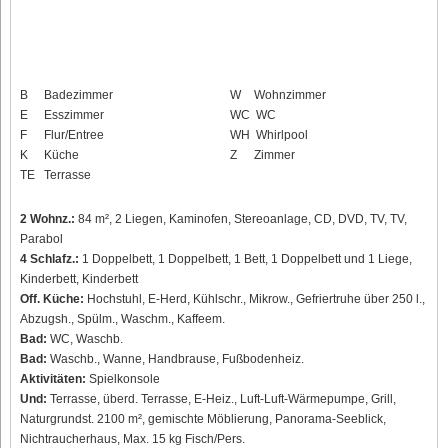
B
Badezimmer
W
Wohnzimmer
E
Esszimmer
WC
WC
F
Flur/Entree
WH
Whirlpool
K
Küche
Z
Zimmer
TE
Terrasse
2 Wohnz.:
84 m², 2 Liegen, Kaminofen, Stereoanlage, CD, DVD, TV, TV,
Parabol
4 Schlafz.:
1 Doppelbett, 1 Doppelbett, 1 Bett, 1 Doppelbett und 1 Liege,
Kinderbett, Kinderbett
Off. Küche:
Hochstuhl, E-Herd, Kühlschr., Mikrow., Gefriertruhe über 250 l.,
Abzugsh., Spülm., Waschm., Kaffeem.
Bad:
WC, Waschb.
Bad:
Waschb., Wanne, Handbrause, Fußbodenheiz.
Aktivitäten:
Spielkonsole
Und:
Terrasse, überd. Terrasse, E-Heiz., Luft-Luft-Wärmepumpe, Grill,
Naturgrundst. 2100 m², gemischte Möblierung, Panorama-Seeblick,
Nichtraucherhaus, Max. 15 kg Fisch/Pers.