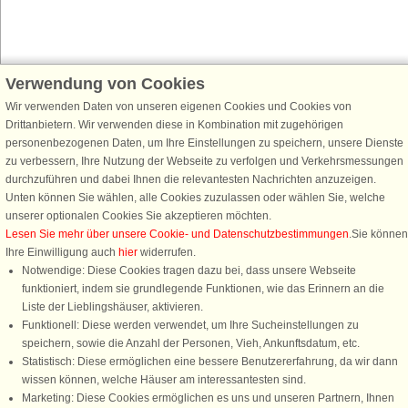
Verwendung von Cookies
Schließen Sie sich 100.000 Ferienhaus-Fans an
Wir verwenden Daten von unseren eigenen Cookies und Cookies von
Erhalten Sie einen
Willkommensgutschein von 25 €
für Ihren nächsten
Drittanbietern. Wir verwenden diese in Kombination mit zugehörigen
Ferienhausurlaub - melden Sie sich einfach für den DanCenter Newsletter
personenbezogenen Daten, um Ihre Einstellungen zu speichern, unsere Dienste
an. Verpassen Sie nie wieder exklusive Angebote, Gewinnspiele und
zu verbessern, Ihre Nutzung der Webseite zu verfolgen und Verkehrsmessungen
Urlaubstipps!
durchzuführen und dabei Ihnen die relevantesten Nachrichten anzuzeigen.
Unten können Sie wählen, alle Cookies zuzulassen oder wählen Sie, welche
unserer optionalen Cookies Sie akzeptieren möchten.
Lesen Sie mehr über unsere Cookie- und Datenschutzbestimmungen
.Sie können
Ihre Einwilligung auch
hier
widerrufen.
Newsletter abonnieren
Notwendige: Diese Cookies tragen dazu bei, dass unsere Webseite
funktioniert, indem sie grundlegende Funktionen, wie das Erinnern an die
Liste der Lieblingshäuser, aktivieren.
Funktionell: Diese werden verwendet, um Ihre Sucheinstellungen zu
speichern, sowie die Anzahl der Personen, Vieh, Ankunftsdatum, etc.
Folgen Sie uns:
Statistisch: Diese ermöglichen eine bessere Benutzererfahrung, da wir dann
Rufen Sie an, um zu buchen
wissen können, welche Häuser am interessantesten sind.
DanCenter Kundenbewertung
Marketing: Diese Cookies ermöglichen es uns und unseren Partnern, Ihnen