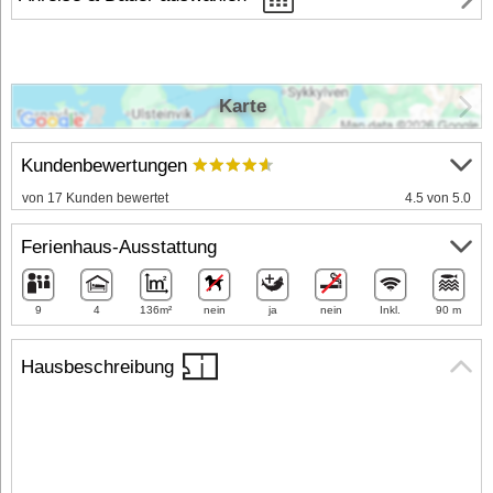
Karte
Kundenbewertungen
von 17 Kunden bewertet
4.5 von 5.0
Ferienhaus-Ausstattung
9
4
136m²
nein
ja
nein
Inkl.
90 m
Hausbeschreibung