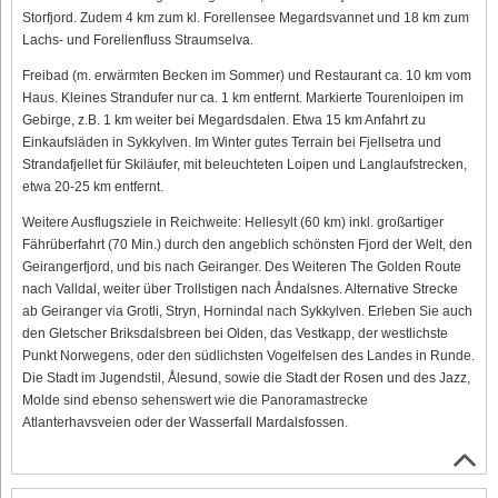
Storfjord. Zudem 4 km zum kl. Forellensee Megardsvannet und 18 km zum
Lachs- und Forellenfluss Straumselva.
Freibad (m. erwärmten Becken im Sommer) und Restaurant ca. 10 km vom
Haus. Kleines Strandufer nur ca. 1 km entfernt. Markierte Tourenloipen im
Gebirge, z.B. 1 km weiter bei Megardsdalen. Etwa 15 km Anfahrt zu
Einkaufsläden in Sykkylven. Im Winter gutes Terrain bei Fjellsetra und
Strandafjellet für Skiläufer, mit beleuchteten Loipen und Langlaufstrecken,
etwa 20-25 km entfernt.
Weitere Ausflugsziele in Reichweite: Hellesylt (60 km) inkl. großartiger
Fährüberfahrt (70 Min.) durch den angeblich schönsten Fjord der Welt, den
Geirangerfjord, und bis nach Geiranger. Des Weiteren The Golden Route
nach Valldal, weiter über Trollstigen nach Åndalsnes. Alternative Strecke
ab Geiranger via Grotli, Stryn, Hornindal nach Sykkylven. Erleben Sie auch
den Gletscher Briksdalsbreen bei Olden, das Vestkapp, der westlichste
Punkt Norwegens, oder den südlichsten Vogelfelsen des Landes in Runde.
Die Stadt im Jugendstil, Ålesund, sowie die Stadt der Rosen und des Jazz,
Molde sind ebenso sehenswert wie die Panoramastrecke
Atlanterhavsveien oder der Wasserfall Mardalsfossen.