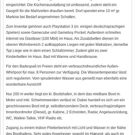
eingerichtet. Die Küchenausstattung ist umfassend, zudem steht ein
Gasgrill für die Mahlzeiten draußen bereit. Dort spendet eine 10 m² gr.
Markise bei Bedarf angenehmen Schatten.
Zum Inventar gehören auch Playstation 3 (m. einigen deutschsprachigen
Spielen) sowie Gamecube und Gameboy Pocket. Außerdem schnelles
Internet via Glasfaser (100 Mbit) im Haus. Als Zusatzbetten dienen im
oberen Wohnbereich 2 aufklappbare Liegen mit guten Matratzen, derselbe
Typ Liege wie in dem einen Schlafzimmer. Zudem gibt es zwei
Kinderbetten im Haus. Bad mit Wanne und Handbrause.
Für den Badespaß im Freien steht ein verbrauchsfreundlicher Außen-
Whirlpool für max. 8 Personen zur Verfügung. Die Wassertemperatur lässt
sich regulieren. Vom sprudelnden Wasser aus genießt man ebenfalls eine
wunderbare Aussicht!
Nur 200 m weiter liegt ein kl. Bootshafen, in dem das mietbare Boot m.
Motor und inkl. Schwimmwesten vertäut ist. Dabei handelt es sich um ein
geschlossenes Boot mit gr. selbstlenzendem Deck, verbrauchsgünstigem
Innenbordmotor (Diesel), gr. Kabine, 2 Echoloten, Radar, Angelausrüstung,
WC, Walkie-Talkie, VHF-Radio etc.
Zugang zu einem Indoor-Filetierbereich mit Licht und Wasser in der Nähe
des Boothafens. Sehr gutes Angelrevier, sowohl im Hjørund- als auch im