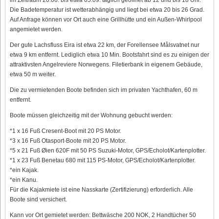
Die Badetemperatur ist wetterabhängig und liegt bei etwa 20 bis 26 Grad.
Auf Anfrage können vor Ort auch eine Grillhütte und ein Außen-Whirlpool
angemietet werden.
Der gute Lachsfluss Eira ist etwa 22 km, der Forellensee Målsvatnet nur
etwa 9 km entfernt. Lediglich etwa 10 Min. Bootsfahrt sind es zu einigen der
attraktivsten Angelreviere Norwegens. Filetierbank in eigenem Gebäude,
etwa 50 m weiter.
Die zu vermietenden Boote befinden sich im privaten Yachthafen, 60 m
entfernt.
Boote müssen gleichzeitig mit der Wohnung gebucht werden:
*1 x 16 Fuß Cresent-Boot mit 20 PS Motor.
*3 x 16 Fuß Otasport-Boote mit 20 PS Motor.
*5 x 21 Fuß Øien 620F mit 50 PS Suzuki-Motor, GPS/Echolot/Kartenplotter.
*1 x 23 Fuß Benetau 680 mit 115 PS-Motor, GPS/Echolot/Kartenplotter.
*ein Kajak.
*ein Kanu.
Für die Kajakmiete ist eine Nasskarte (Zertifizierung) erforderlich. Alle
Boote sind versichert.
Kann vor Ort gemietet werden: Bettwäsche 200 NOK, 2 Handtücher 50