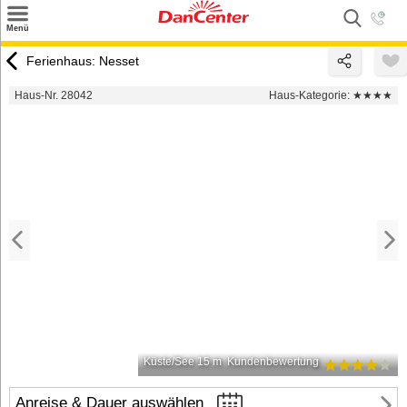
×
Menü
Suchen
Ferienhaus: Nesset
Urlaubsziele
Haus-Nr. 28042
Haus-Kategorie:
★★★★
Weitere Urlaubsziele
Angebote
Inspiration
Kontakt
Gut zu wissen
Login
Küste/See 15 m
Kundenbewertung
Anreise & Dauer auswählen