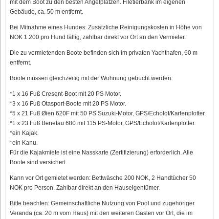
mit dem Boot zu den besten Angelplätzen. Filetierbank im eigenen
Gebäude, ca. 50 m entfernt.
Bei Mitnahme eines Hundes: Zusätzliche Reinigungskosten in Höhe von
NOK 1.200 pro Hund fällig, zahlbar direkt vor Ort an den Vermieter.
Die zu vermietenden Boote befinden sich im privaten Yachthafen, 60 m
entfernt.
Boote müssen gleichzeitig mit der Wohnung gebucht werden:
*1 x 16 Fuß Cresent-Boot mit 20 PS Motor.
*3 x 16 Fuß Otasport-Boote mit 20 PS Motor.
*5 x 21 Fuß Øien 620F mit 50 PS Suzuki-Motor, GPS/Echolot/Kartenplotter.
*1 x 23 Fuß Benetau 680 mit 115 PS-Motor, GPS/Echolot/Kartenplotter.
*ein Kajak.
*ein Kanu.
Für die Kajakmiete ist eine Nasskarte (Zertifizierung) erforderlich. Alle
Boote sind versichert.
Kann vor Ort gemietet werden: Bettwäsche 200 NOK, 2 Handtücher 50
NOK pro Person. Zahlbar direkt an den Hauseigentümer.
Bitte beachten: Gemeinschaftliche Nutzung von Pool und zugehöriger
Veranda (ca. 20 m vom Haus) mit den weiteren Gästen vor Ort, die im