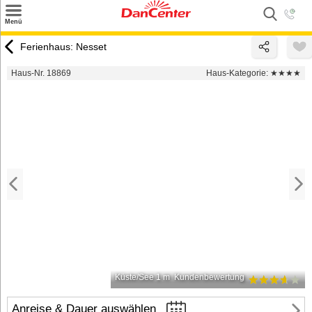
×
Menü
Suchen
Ferienhaus: Nesset
Urlaubsziele
Haus-Nr. 18869
Haus-Kategorie:
★★★★
Weitere Urlaubsziele
Angebote
Inspiration
Kontakt
Gut zu wissen
Login
Küste/See 1 m
Kundenbewertung
Anreise & Dauer auswählen