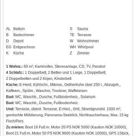
AL
Balkon
S
Sauna
B
Badezimmer
TE
Terrasse
D
Depot
W
Wohnzimmer
EG
Erdgeschoss
WH
Whirlpool
K
Küche
Z
Zimmer
1 Wohnz.:
60 m², Kaminofen, Stereoanlage, CD, TV, Parabol
4 Schlafz.:
1 Doppelbett, 2 Betten und 1 Liege, 1 Doppelbett,
2 Doppelbetten und 2 Kojen, Kinderbett
Küche:
E-Herd, Kühlschr., Mikrow., Gefriertruhe über 250 l., Abzugsh.,
Kaffeem., Spülm., Waschm, Trockner, Waffeleisen
Bad:
WC, Waschb., Dusche, Fußbodenheiz., Solarium
Bad:
WC, Waschb., Dusche, Fußbodenheiz.
Und:
Terrasse, überd. Terrasse, E-Heiz., Grill, Strandgrundst. 1000 m²,
gemischte Möblierung, Panorama-Seeblick, Nichtraucherhaus, Max. 15 kg
Fisch/Pers.
Zu mieten:
Boot 16 Fuß m. Motor 20 PS NOK 5000 (Kaution NOK 10000),
Boot 21 Fuß m. Motor 50 PS NOK 9600 (Kaution NOK 10000), GPS 1Stück,