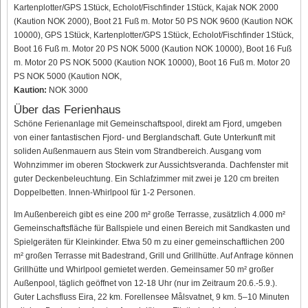
Kartenplotter/GPS 1Stück, Echolot/Fischfinder 1Stück, Kajak NOK 2000
(Kaution NOK 2000), Boot 21 Fuß m. Motor 50 PS NOK 9600 (Kaution NOK
10000), GPS 1Stück, Kartenplotter/GPS 1Stück, Echolot/Fischfinder 1Stück,
Boot 16 Fuß m. Motor 20 PS NOK 5000 (Kaution NOK 10000), Boot 16 Fuß
m. Motor 20 PS NOK 5000 (Kaution NOK 10000), Boot 16 Fuß m. Motor 20
PS NOK 5000 (Kaution NOK,
Kaution:
NOK 3000
Über das Ferienhaus
Schöne Ferienanlage mit Gemeinschaftspool, direkt am Fjord, umgeben
von einer fantastischen Fjord- und Berglandschaft. Gute Unterkunft mit
soliden Außenmauern aus Stein vom Strandbereich. Ausgang vom
Wohnzimmer im oberen Stockwerk zur Aussichtsveranda. Dachfenster mit
guter Deckenbeleuchtung. Ein Schlafzimmer mit zwei je 120 cm breiten
Doppelbetten. Innen-Whirlpool für 1-2 Personen.
Im Außenbereich gibt es eine 200 m² große Terrasse, zusätzlich 4.000 m²
Gemeinschaftsfläche für Ballspiele und einen Bereich mit Sandkasten und
Spielgeräten für Kleinkinder. Etwa 50 m zu einer gemeinschaftlichen 200
m² großen Terrasse mit Badestrand, Grill und Grillhütte. Auf Anfrage können
Grillhütte und Whirlpool gemietet werden. Gemeinsamer 50 m² großer
Außenpool, täglich geöffnet von 12-18 Uhr (nur im Zeitraum 20.6.-5.9.).
Guter Lachsfluss Eira, 22 km. Forellensee Målsvatnet, 9 km. 5–10 Minuten