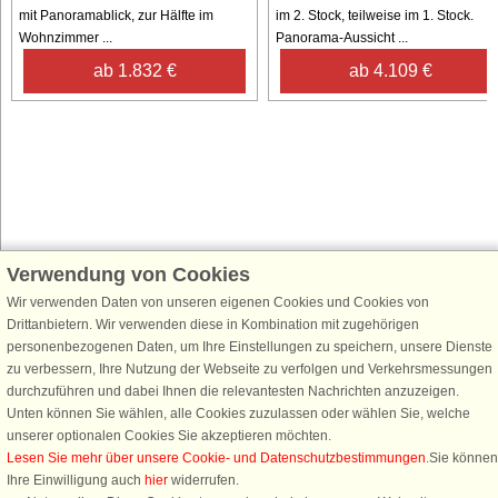
mit Panoramablick, zur Hälfte im
im 2. Stock, teilweise im 1. Stock.
Wohnzimmer ...
Panorama-Aussicht ...
ab 1.832 €
ab 4.109 €
Verwendung von Cookies
Schließen Sie sich 100.000 Ferienhaus-Fans an
Erhalten Sie einen
Willkommensgutschein von 25 €
für Ihren nächsten
Wir verwenden Daten von unseren eigenen Cookies und Cookies von
Ferienhausurlaub - melden Sie sich einfach für den DanCenter Newsletter
Drittanbietern. Wir verwenden diese in Kombination mit zugehörigen
an. Verpassen Sie nie wieder exklusive Angebote, Gewinnspiele und
personenbezogenen Daten, um Ihre Einstellungen zu speichern, unsere Dienste
Urlaubstipps!
zu verbessern, Ihre Nutzung der Webseite zu verfolgen und Verkehrsmessungen
durchzuführen und dabei Ihnen die relevantesten Nachrichten anzuzeigen.
Unten können Sie wählen, alle Cookies zuzulassen oder wählen Sie, welche
unserer optionalen Cookies Sie akzeptieren möchten.
Lesen Sie mehr über unsere Cookie- und Datenschutzbestimmungen
.Sie können
Newsletter abonnieren
Ihre Einwilligung auch
hier
widerrufen.