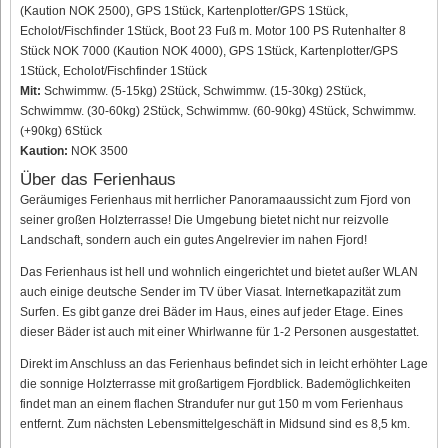
(Kaution NOK 2500), GPS 1Stück, Kartenplotter/GPS 1Stück,
Echolot/Fischfinder 1Stück, Boot 23 Fuß m. Motor 100 PS Rutenhalter 8
Stück NOK 7000 (Kaution NOK 4000), GPS 1Stück, Kartenplotter/GPS
1Stück, Echolot/Fischfinder 1Stück
Mit:
Schwimmw. (5-15kg) 2Stück, Schwimmw. (15-30kg) 2Stück,
Schwimmw. (30-60kg) 2Stück, Schwimmw. (60-90kg) 4Stück, Schwimmw.
(+90kg) 6Stück
Kaution:
NOK 3500
Über das Ferienhaus
Geräumiges Ferienhaus mit herrlicher Panoramaaussicht zum Fjord von
seiner großen Holzterrasse! Die Umgebung bietet nicht nur reizvolle
Landschaft, sondern auch ein gutes Angelrevier im nahen Fjord!
Das Ferienhaus ist hell und wohnlich eingerichtet und bietet außer WLAN
auch einige deutsche Sender im TV über Viasat. Internetkapazität zum
Surfen. Es gibt ganze drei Bäder im Haus, eines auf jeder Etage. Eines
dieser Bäder ist auch mit einer Whirlwanne für 1-2 Personen ausgestattet.
Direkt im Anschluss an das Ferienhaus befindet sich in leicht erhöhter Lage
die sonnige Holzterrasse mit großartigem Fjordblick. Bademöglichkeiten
findet man an einem flachen Strandufer nur gut 150 m vom Ferienhaus
entfernt. Zum nächsten Lebensmittelgeschäft in Midsund sind es 8,5 km.