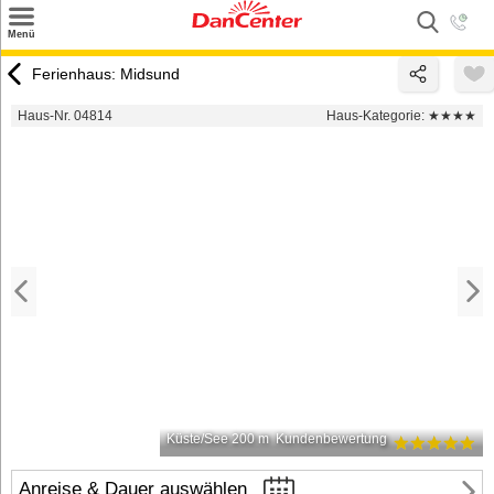
×
Menü
Suchen
Ferienhaus: Midsund
Urlaubsziele
Haus-Nr. 04814
Haus-Kategorie:
★★★★
Weitere Urlaubsziele
Angebote
Inspiration
Kontakt
Gut zu wissen
Login
Küste/See 200 m
Kundenbewertung
Anreise & Dauer auswählen