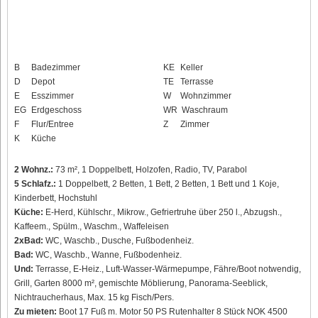
B
Badezimmer
KE
Keller
D
Depot
TE
Terrasse
E
Esszimmer
W
Wohnzimmer
EG
Erdgeschoss
WR
Waschraum
F
Flur/Entree
Z
Zimmer
K
Küche
2 Wohnz.:
73 m², 1 Doppelbett, Holzofen, Radio, TV, Parabol
5 Schlafz.:
1 Doppelbett, 2 Betten, 1 Bett, 2 Betten, 1 Bett und 1 Koje,
Kinderbett, Hochstuhl
Küche:
E-Herd, Kühlschr., Mikrow., Gefriertruhe über 250 l., Abzugsh.,
Kaffeem., Spülm., Waschm., Waffeleisen
2xBad:
WC, Waschb., Dusche, Fußbodenheiz.
Bad:
WC, Waschb., Wanne, Fußbodenheiz.
Und:
Terrasse, E-Heiz., Luft-Wasser-Wärmepumpe, Fähre/Boot notwendig,
Grill, Garten 8000 m², gemischte Möblierung, Panorama-Seeblick,
Nichtraucherhaus, Max. 15 kg Fisch/Pers.
Zu mieten:
Boot 17 Fuß m. Motor 50 PS Rutenhalter 8 Stück NOK 4500