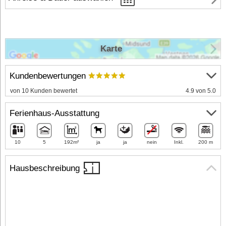
Karte
Kundenbewertungen
von 10 Kunden bewertet
4.9 von 5.0
Ferienhaus-Ausstattung
10
5
192m²
ja
ja
nein
Inkl.
200 m
Hausbeschreibung