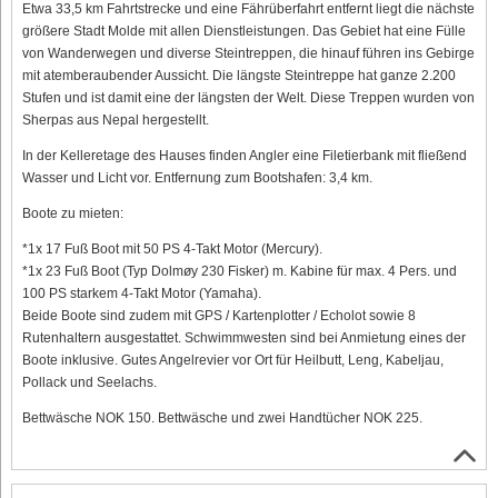
Etwa 33,5 km Fahrtstrecke und eine Fährüberfahrt entfernt liegt die nächste
größere Stadt Molde mit allen Dienstleistungen. Das Gebiet hat eine Fülle
von Wanderwegen und diverse Steintreppen, die hinauf führen ins Gebirge
mit atemberaubender Aussicht. Die längste Steintreppe hat ganze 2.200
Stufen und ist damit eine der längsten der Welt. Diese Treppen wurden von
Sherpas aus Nepal hergestellt.
In der Kelleretage des Hauses finden Angler eine Filetierbank mit fließend
Wasser und Licht vor. Entfernung zum Bootshafen: 3,4 km.
Boote zu mieten:
*1x 17 Fuß Boot mit 50 PS 4-Takt Motor (Mercury).
*1x 23 Fuß Boot (Typ Dolmøy 230 Fisker) m. Kabine für max. 4 Pers. und
100 PS starkem 4-Takt Motor (Yamaha).
Beide Boote sind zudem mit GPS / Kartenplotter / Echolot sowie 8
Rutenhaltern ausgestattet. Schwimmwesten sind bei Anmietung eines der
Boote inklusive. Gutes Angelrevier vor Ort für Heilbutt, Leng, Kabeljau,
Pollack und Seelachs.
Bettwäsche NOK 150. Bettwäsche und zwei Handtücher NOK 225.