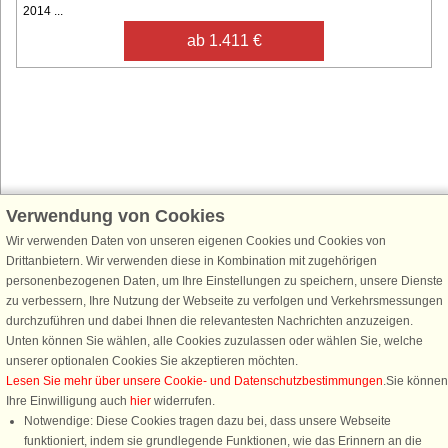
2014 ...
ab 1.411 €
Verwendung von Cookies
Schließen Sie sich 100.000 Ferienhaus-Fans an
Wir verwenden Daten von unseren eigenen Cookies und Cookies von
Erhalten Sie einen
Willkommensgutschein von 25 €
für Ihren nächsten
Drittanbietern. Wir verwenden diese in Kombination mit zugehörigen
Ferienhausurlaub - melden Sie sich einfach für den DanCenter Newsletter
personenbezogenen Daten, um Ihre Einstellungen zu speichern, unsere Dienste
an. Verpassen Sie nie wieder exklusive Angebote, Gewinnspiele und
zu verbessern, Ihre Nutzung der Webseite zu verfolgen und Verkehrsmessungen
Urlaubstipps!
durchzuführen und dabei Ihnen die relevantesten Nachrichten anzuzeigen.
Unten können Sie wählen, alle Cookies zuzulassen oder wählen Sie, welche
unserer optionalen Cookies Sie akzeptieren möchten.
Lesen Sie mehr über unsere Cookie- und Datenschutzbestimmungen
.Sie können
Ihre Einwilligung auch
hier
widerrufen.
Newsletter abonnieren
Notwendige: Diese Cookies tragen dazu bei, dass unsere Webseite
funktioniert, indem sie grundlegende Funktionen, wie das Erinnern an die