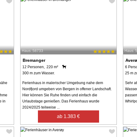
Haus: 58733
Haus: 
Bremanger
Aver
12 Personen, 220 m²
6 Pers
300 m zum Wasser.
25 m z
dnähe
Ferienhaus in malerischer Umgebung nahe dem
Sehr a
Nordfjord umgeben von Bergen in offener Landschaft.
Wasser
ehme
Hier können Sie Ruhe finden und einfach die
passen
e in
Urlaubstage genießen. Das Ferienhaus wurde
Whirlpo
2024/2025 teilweise ...
ab 1.383 €