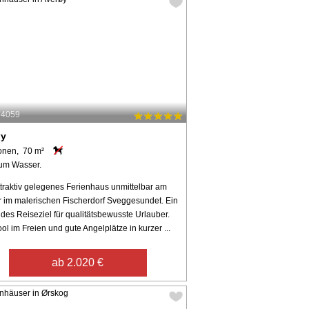
54059
øy
onen, 70 m²
um Wasser.
ttraktiv gelegenes Ferienhaus unmittelbar am
 im malerischen Fischerdorf Sveggesundet. Ein
des Reiseziel für qualitätsbewusste Urlauber.
ol im Freien und gute Angelplätze in kurzer ...
ab 2.020 €