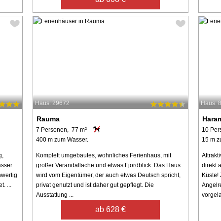
Haus: 29672
Haus: 
Rauma
Hara
7 Personen, 77 m²
10 Per
400 m zum Wasser.
15 m z
g,
Komplett umgebautes, wohnliches Ferienhaus, mit
Attrakt
asser
großer Verandafläche und etwas Fjordblick. Das Haus
direkt 
hwertig
wird vom Eigentümer, der auch etwas Deutsch spricht,
Küste!
. ...
privat genutzt und ist daher gut gepflegt. Die
Angelre
Ausstattung ...
vorgela
ab 628 €