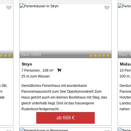
Haus: 43992
Haus: 
Stryn
Mids
7 Personen, 108 m²
10 Per
25 m zum Wasser.
200 m 
Stil,
Gemütliches Ferienhaus mit wunderbarer
Geräum
im
Panoramaaussicht zum See Oppstrynsvatnet! Zum
Panora
ate
Haus gehört auch ein kleines Bootshaus mit Steg, das
Holzter
gleich unterhalb liegt. Dort ist das hauseigene
Landsc
Ruderboot festgemacht. ...
nahen F
ab 668 €