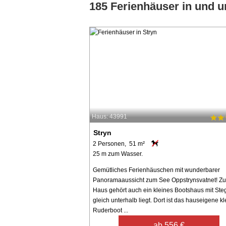
185 Ferienhäuser in und 
Haus: 43991
Stryn
2 Personen, 51 m²
25 m zum Wasser.
Gemütliches Ferienhäuschen mit wunderbarer
Panoramaaussicht zum See Oppstrynsvatnet! Z
Haus gehört auch ein kleines Bootshaus mit Ste
gleich unterhalb liegt. Dort ist das hauseigene kl
Ruderboot ...
ab 556 €