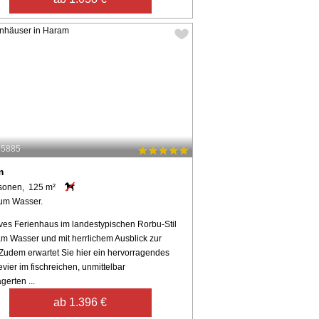
85885
m
sonen, 125 m²
um Wasser.
ives Ferienhaus im landestypischen Rorbu-Stil
am Wasser und mit herrlichem Ausblick zur
 Zudem erwartet Sie hier ein hervorragendes
vier im fischreichen, unmittelbar
gerten ...
ab 1.396 €