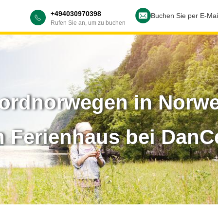
+494030970398
Buchen Sie per E-Mai
Rufen Sie an, um zu buchen
jordnorwegen in Norw
n Ferienhaus bei DanC