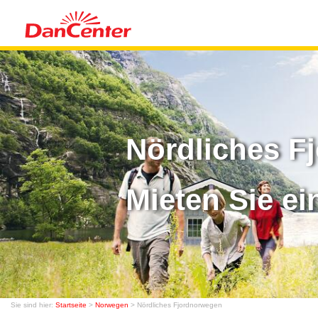
Nördliches F
Mieten Sie ei
Sie sind hier:
Startseite
>
Norwegen
> Nördliches Fjordnorwegen