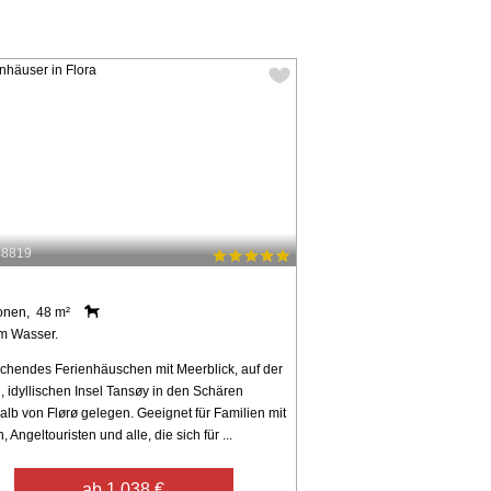
48819
onen, 48 m²
m Wasser.
chendes Ferienhäuschen mit Meerblick, auf der
, idyllischen Insel Tansøy in den Schären
alb von Flørø gelegen. Geeignet für Familien mit
, Angeltouristen und alle, die sich für ...
ab 1.038 €