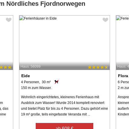
um Nördliches Fjordnorwegen
Haus: 56099
Haus: 
Eide
Flora
4 Personen, 30 m²
6 Pers
150 m zum Wasser.
2 m zu
Wohnlich eingerichtetes, kleineres Ferienhaus mit
Anspre
um
Ausblick zum Wasser! Wurde 2014 komplett renoviert
kleinen
g, das
und bietet Platz für bis zu 4 Personen. Dazu gehört eine
außerh
eine
19 m² große, teils eingefasste Veranda mit ...
Kindern
ab 608 €