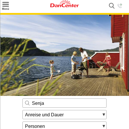
×
Menü
Suchen
Urlaubsziele
Weitere Urlaubsziele
Angebote
Inspiration
Kontakt
Gut zu wissen
Login
Senja
Anreise und Dauer
Personen