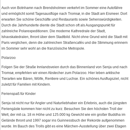
Auch von Botnhamn nach Brendsholmen verkehrt im Sommer eine Autofähre
und ermöglicht somit Tagesausflüge nach Tromsø, in die Stadt am Eismeer. Dort
erwarten Sie schöne Geschäfte und Restaurants sowie Sehenswürdigkeiten.
Durch die Jahrhunderte diente die Stadt schon oft als Ausgangspunkt für
zahlreiche Polarexpeditionen. Die moderne Kathredrale der Stadt,
Ishavskatedralen, thront über dem Stadtbild. Nicht ohne Grund wird die Stadt mit
Paris verglichen, denn die zahlreichen Straßencafés und die Stimmung erinnern
im Sommer sehr wohl an die französische Metropole.
Polarzoo
Folgen Sie der Straße Innlandsveien durch das Binnenland von Senja und nach
Tromsø, empfehlen wir einen Abstecher zum Polarzoo. Hier leben arktische
Tierarten wie Bären, Wölfe, Rentiere und Luchse. Ein schönes Ausflugsziel, nicht
zuletzt für Familien mit Kindern.
Ferienspaß für Kinder
Senja ist nicht nur für Angler und Naturliebhaber ein Erlebnis, auch die jüngsten
Feriengäste kommen hier nicht zu kurz. Besuchen Sie den höchsten Troll der
Welt, der mit ca. 18 m Höhe und 125.000 kg Gewicht wie ein großer Buddha im
Gelände thront und 1997 sogar ins Guinnessbuch der Rekorde aufgenommen
wurde. Im Bauch des Trolls gibt es eine Märchen-Ausstellung über zwei Etagen