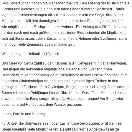
Seit Generationen haben die Menschen hier draußen entlang der Küste sich als
Fischer und gleichzeitig Kleinbauern ihren Lebensunterhalt gesichert. Früher
lagen die Fischersiedlungen oft auf den kleinen Inseln vor Senja, draußen im
Meer verstreut. Mit den damaligen kleinen, einfachen Booten galt es, so dicht
wie möglich an den Fischgründen zu wohnen. Erst Anfang des 20. Jh. fand man
mit den nach und nach größeren, motorisierten Fischerbooten die Möglichkeit,
sich auf Senja anzusiedeln. Besucht man heute Holmen oder Svellingen, sieht
man noch viele Zeugnisse aus damaliger Zeit.
Winterkabeljau, Heilbutt und Dorsch
Das Meer vor Senja zählt zu den fischreichsten Gewässern in ganz Norwegen.
Hier liegen die bekannten Angelgründe Malangs- und Svensgrunnen.
Besonders im Winter nehmen viele Fischerboote an den Fischzügen nach dem
begehrten Winterkabeljau teil und sorgen für geschäftiges Treiben in den
umliegenden Fischerdörfern Gryllefjord, Senjahoppen und Husøy. Aber auch im
Sommer kommen Petrijünger hier auf ihre Kosten. Das offene Meer und der zu
erwartende dicke Fang sorgen für große Herausforderungen! Vor Senja wird
besonders viel Heilbutt aus dem Wasser gezogen.
Lachs, Forelle und Saibling
Für Angler die Süßwasserseen oder Lachsflüsse bevorzugen, birgt die Insel
Senja ebenfalls viele Möglichkeiten. Es gibt zahlreiche Angelgewässer zu