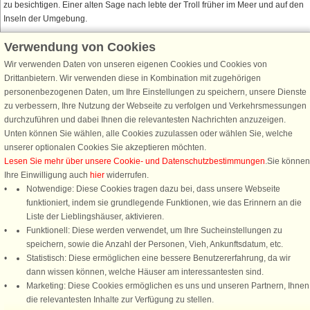
zu besichtigen. Einer alten Sage nach lebte der Troll früher im Meer und auf den
Inseln der Umgebung.
Verwendung von Cookies
Wir verwenden Daten von unseren eigenen Cookies und Cookies von
Schließen Sie sich 100.000 Ferienhaus-Fans an
Drittanbietern. Wir verwenden diese in Kombination mit zugehörigen
personenbezogenen Daten, um Ihre Einstellungen zu speichern, unsere Dienste
Erhalten Sie einen
Willkommensgutschein von 25 €
für Ihren nächsten
zu verbessern, Ihre Nutzung der Webseite zu verfolgen und Verkehrsmessungen
Ferienhausurlaub - melden Sie sich einfach für den DanCenter Newsletter
durchzuführen und dabei Ihnen die relevantesten Nachrichten anzuzeigen.
an. Verpassen Sie nie wieder exklusive Angebote, Gewinnspiele und
Unten können Sie wählen, alle Cookies zuzulassen oder wählen Sie, welche
Urlaubstipps!
unserer optionalen Cookies Sie akzeptieren möchten.
Lesen Sie mehr über unsere Cookie- und Datenschutzbestimmungen
.Sie können
Ihre Einwilligung auch
hier
widerrufen.
Notwendige: Diese Cookies tragen dazu bei, dass unsere Webseite
funktioniert, indem sie grundlegende Funktionen, wie das Erinnern an die
Newsletter abonnieren
Liste der Lieblingshäuser, aktivieren.
Funktionell: Diese werden verwendet, um Ihre Sucheinstellungen zu
speichern, sowie die Anzahl der Personen, Vieh, Ankunftsdatum, etc.
Statistisch: Diese ermöglichen eine bessere Benutzererfahrung, da wir
dann wissen können, welche Häuser am interessantesten sind.
Folgen Sie uns:
Marketing: Diese Cookies ermöglichen es uns und unseren Partnern, Ihnen
die relevantesten Inhalte zur Verfügung zu stellen.
DanCenter Kundenbewertung