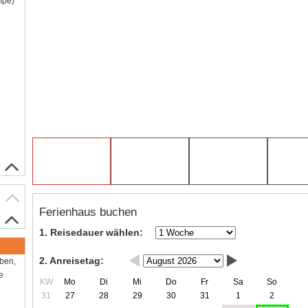
mpe)
Ferienhaus buchen
1. Reisedauer wählen:
2. Anreisetag:
aben,
e
KW
Mo
Di
Mi
Do
Fr
Sa
So
31
27
28
29
30
31
1
2