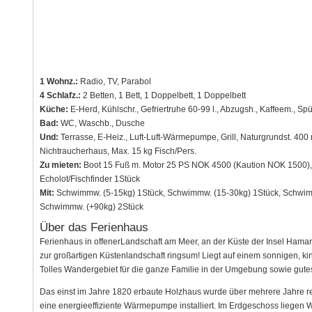
1 Wohnz.:
Radio, TV, Parabol
4 Schlafz.:
2 Betten, 1 Bett, 1 Doppelbett, 1 Doppelbett
Küche:
E-Herd, Kühlschr., Gefriertruhe 60-99 l., Abzugsh., Kaffeem., S
Bad:
WC, Waschb., Dusche
Und:
Terrasse, E-Heiz., Luft-Luft-Wärmepumpe, Grill, Naturgrundst. 400 
Nichtraucherhaus, Max. 15 kg Fisch/Pers.
Zu mieten:
Boot 15 Fuß m. Motor 25 PS NOK 4500 (Kaution NOK 1500), 
Echolot/Fischfinder 1Stück
Mit:
Schwimmw. (5-15kg) 1Stück, Schwimmw. (15-30kg) 1Stück, Schwimm
Schwimmw. (+90kg) 2Stück
Über das Ferienhaus
Ferienhaus in offenerLandschaft am Meer, an der Küste der Insel Hama
zur großartigen Küstenlandschaft ringsum! Liegt auf einem sonnigen, k
Tolles Wandergebiet für die ganze Familie in der Umgebung sowie gutes
Das einst im Jahre 1820 erbaute Holzhaus wurde über mehrere Jahre ren
eine energieeffiziente Wärmepumpe installiert. Im Erdgeschoss liegen