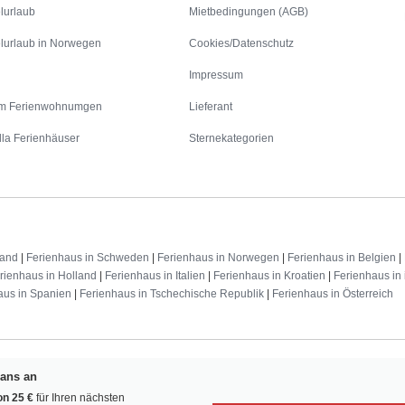
lurlaub
Mietbedingungen (AGB)
lurlaub in Norwegen
Cookies/Datenschutz
Impressum
m Ferienwohnumgen
Lieferant
lla Ferienhäuser
Sternekategorien
land
|
Ferienhaus in Schweden
|
Ferienhaus in Norwegen
|
Ferienhaus in Belgien
|
rienhaus in Holland
|
Ferienhaus in Italien
|
Ferienhaus in Kroatien
|
Ferienhaus in 
aus in Spanien
|
Ferienhaus in Tschechische Republik
|
Ferienhaus in Österreich
Fans an
n 25 €
für Ihren nächsten