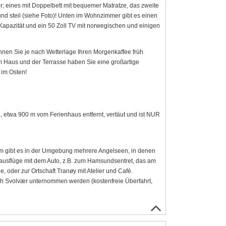
; eines mit Doppelbett mit bequemer Matratze, das zweite
nd steil (siehe Foto)! Unten im Wohnzimmer gibt es einen
Kapazität und ein 50 Zoll TV mit norwegischen und einigen
nen Sie je nach Wetterlage Ihren Morgenkaffee früh
aus und der Terrasse haben Sie eine großartige
 im Osten!
g, etwa 900 m vom Ferienhaus entfernt, vertäut und ist NUR
dem gibt es in der Umgebung mehrere Angelseen, in denen
sausflüge mit dem Auto, z.B. zum Hamsundsentret, das am
 oder zur Ortschaft Tranøy mit Atelier und Café.
ch Svolvær unternommen werden (kostenfreie Überfahrt,