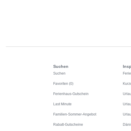
Suchen
Insp
Suchen
Feri
Favoriten (0)
Kurz
Ferienhaus-Gutschein
Urla
Last Minute
Urla
Familien-Sommer-Angebot
Urla
Rabatt-Gutscheine
Däni