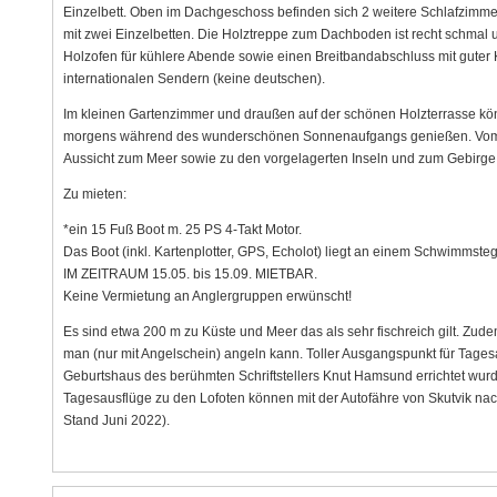
Einzelbett. Oben im Dachgeschoss befinden sich 2 weitere Schlafzimmer
mit zwei Einzelbetten. Die Holztreppe zum Dachboden ist recht schmal u
Holzofen für kühlere Abende sowie einen Breitbandabschluss mit guter 
internationalen Sendern (keine deutschen).
Im kleinen Gartenzimmer und draußen auf der schönen Holzterrasse kön
morgens während des wunderschönen Sonnenaufgangs genießen. Vom H
Aussicht zum Meer sowie zu den vorgelagerten Inseln und zum Gebirge
Zu mieten:
*ein 15 Fuß Boot m. 25 PS 4-Takt Motor.
Das Boot (inkl. Kartenplotter, GPS, Echolot) liegt an einem Schwimmste
IM ZEITRAUM 15.05. bis 15.09. MIETBAR.
Keine Vermietung an Anglergruppen erwünscht!
Es sind etwa 200 m zu Küste und Meer das als sehr fischreich gilt. Zu
man (nur mit Angelschein) angeln kann. Toller Ausgangspunkt für Tage
Geburtshaus des berühmten Schriftstellers Knut Hamsund errichtet wurde,
Tagesausflüge zu den Lofoten können mit der Autofähre von Skutvik na
Stand Juni 2022).