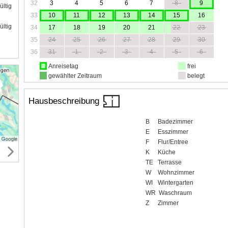
32
3
4
5
6
7
8
9
ültig
33
10
11
12
13
14
15
16
ültig
34
17
18
19
20
21
22
23
35
24
25
26
27
28
29
30
36
31
1
2
3
4
5
6
Anreisetag
frei
gewählter Zeitraum
belegt
Hausbeschreibung
B
Badezimmer
E
Esszimmer
F
Flur/Entree
K
Küche
TE
Terrasse
W
Wohnzimmer
WI
Wintergarten
WR
Waschraum
Z
Zimmer