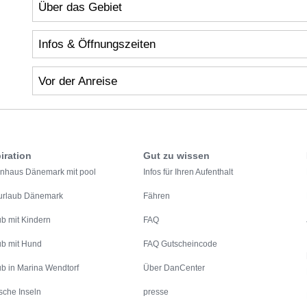
Über das Gebiet
Infos & Öffnungszeiten
Vor der Anreise
iration
Gut zu wissen
enhaus Dänemark mit pool
Infos für Ihren Aufenthalt
urlaub Dänemark
Fähren
ub mit Kindern
FAQ
ub mit Hund
FAQ Gutscheincode
ub in Marina Wendtorf
Über DanCenter
sche Inseln
presse