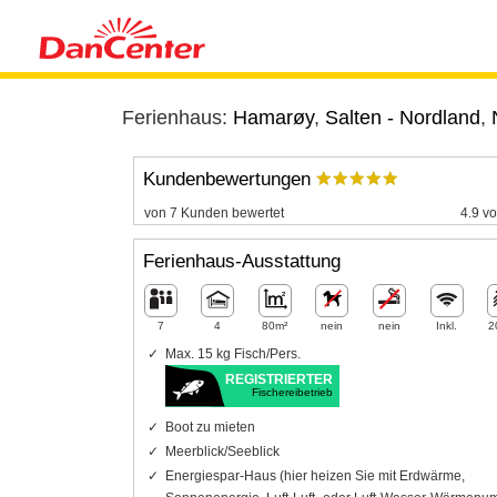
Ferienhaus:
Hamarøy
,
Salten - Nordland
,
Kundenbewertungen
von 7 Kunden bewertet
4.9 vo
Ferienhaus-Ausstattung
7
4
80m²
nein
nein
Inkl.
2
Max. 15 kg Fisch/Pers.
REGISTRIERTER
Fischereibetrieb
Boot zu mieten
Meerblick/Seeblick
Energiespar-Haus (hier heizen Sie mit Erdwärme,