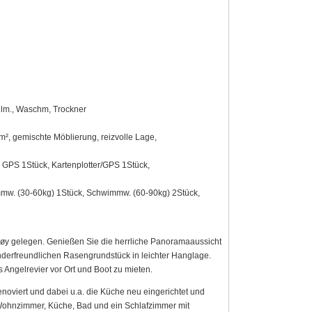
pülm., Waschm, Trockner
m², gemischte Möblierung, reizvolle Lage,
GPS 1Stück, Kartenplotter/GPS 1Stück,
w. (30-60kg) 1Stück, Schwimmw. (60-90kg) 2Stück,
røy gelegen. Genießen Sie die herrliche Panoramaaussicht
inderfreundlichen Rasengrundstück in leichter Hanglage.
 Angelrevier vor Ort und Boot zu mieten.
oviert und dabei u.a. die Küche neu eingerichtet und
 Wohnzimmer, Küche, Bad und ein Schlafzimmer mit