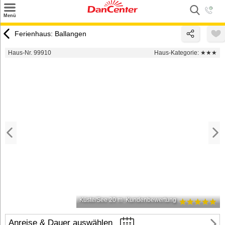
×
Menü
Suchen
Ferienhaus: Ballangen
Urlaubsziele
Haus-Nr. 99910
Haus-Kategorie:
★★★
Weitere Urlaubsziele
Angebote
Inspiration
Kontakt
Gut zu wissen
Login
Küste/See 20 m
Kundenbewertung
Anreise & Dauer auswählen