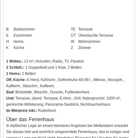
B
Badezimmer
TE
Terrasse
E
Esszimmer
ÜT
Überdachte Terrasse
H
Hems
W
Wohnzimmer
K
Küche
Z
Zimmer
1 Wohnz.:
13 m², Holzofen, Radio, TV, Parabol
2 Schlafz.:
1 Doppelbett und 1 Koje, 2 Betten
1 Hems:
2 Betten
Off. Küche:
E-Herd, Kühlschr., Gefriertruhe 60-99 l., Mikrow., Abzugsh.,
Kaffeem., Waschm., Kaffeem.
Bad:
Biotoilette, Waschb., Dusche, Fußbodenheiz.
Und:
Terrasse, überd. Terrasse, E-Heiz., Grill, Naturgrundst. 1000 m²,
gemischte Möblierung, Panorama-Seeblick, Nichtraucherhaus
Im Mietpreis inkl.:
Ruderboot
Über das Ferienhaus
In idyllischer Lage an einem kleineren Angelsee bei Melkedalen erwartet
Sie dieses hell und wohnlich eingerichtete Ferienhaus, das in ruhiger und
sonniger Lage am Wald steht. Herrliches Reiseziel für Urlauber die gerne