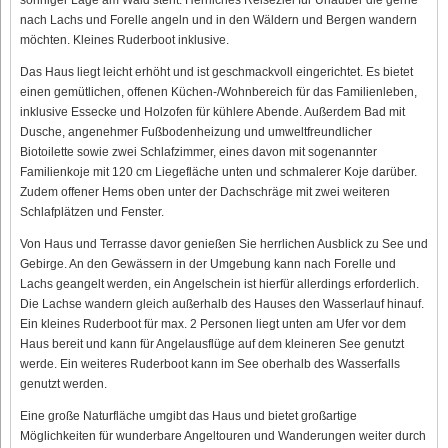
nach Lachs und Forelle angeln und in den Wäldern und Bergen wandern
möchten. Kleines Ruderboot inklusive.
Das Haus liegt leicht erhöht und ist geschmackvoll eingerichtet. Es bietet
einen gemütlichen, offenen Küchen-/Wohnbereich für das Familienleben,
inklusive Essecke und Holzofen für kühlere Abende. Außerdem Bad mit
Dusche, angenehmer Fußbodenheizung und umweltfreundlicher
Biotoilette sowie zwei Schlafzimmer, eines davon mit sogenannter
Familienkoje mit 120 cm Liegefläche unten und schmalerer Koje darüber.
Zudem offener Hems oben unter der Dachschräge mit zwei weiteren
Schlafplätzen und Fenster.
Von Haus und Terrasse davor genießen Sie herrlichen Ausblick zu See und
Gebirge. An den Gewässern in der Umgebung kann nach Forelle und
Lachs geangelt werden, ein Angelschein ist hierfür allerdings erforderlich.
Die Lachse wandern gleich außerhalb des Hauses den Wasserlauf hinauf.
Ein kleines Ruderboot für max. 2 Personen liegt unten am Ufer vor dem
Haus bereit und kann für Angelausflüge auf dem kleineren See genutzt
werde. Ein weiteres Ruderboot kann im See oberhalb des Wasserfalls
genutzt werden.
Eine große Naturfläche umgibt das Haus und bietet großartige
Möglichkeiten für wunderbare Angeltouren und Wanderungen weiter durch