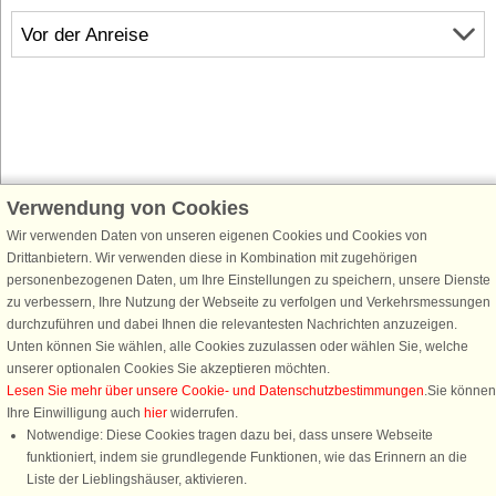
Vor der Anreise
Verwendung von Cookies
Schließen Sie sich 100.000 Ferienhaus-Fans an
Wir verwenden Daten von unseren eigenen Cookies und Cookies von
Erhalten Sie einen
Willkommensgutschein von 25 €
für Ihren nächsten
Drittanbietern. Wir verwenden diese in Kombination mit zugehörigen
Ferienhausurlaub - melden Sie sich einfach für den DanCenter Newsletter
personenbezogenen Daten, um Ihre Einstellungen zu speichern, unsere Dienste
an. Verpassen Sie nie wieder exklusive Angebote, Gewinnspiele und
zu verbessern, Ihre Nutzung der Webseite zu verfolgen und Verkehrsmessungen
Urlaubstipps!
durchzuführen und dabei Ihnen die relevantesten Nachrichten anzuzeigen.
Unten können Sie wählen, alle Cookies zuzulassen oder wählen Sie, welche
unserer optionalen Cookies Sie akzeptieren möchten.
Lesen Sie mehr über unsere Cookie- und Datenschutzbestimmungen
.Sie können
Ihre Einwilligung auch
hier
widerrufen.
Newsletter abonnieren
Notwendige: Diese Cookies tragen dazu bei, dass unsere Webseite
funktioniert, indem sie grundlegende Funktionen, wie das Erinnern an die
Liste der Lieblingshäuser, aktivieren.