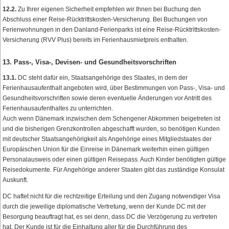
12.2.
Zu Ihrer eigenen Sicherheit empfehlen wir Ihnen bei Buchung den
Abschluss einer Reise-Rücktrittskosten-Versicherung. Bei Buchungen von
Ferienwohnungen in den Danland-Ferienparks ist eine Reise-Rücktrittskosten-
Versicherung (RVV Plus) bereits im Ferienhausmietpreis enthalten.
13. Pass-, Visa-, Devisen- und Gesundheitsvorschriften
13.1.
DC steht dafür ein, Staatsangehörige des Staates, in dem der
Ferienhausaufenthalt angeboten wird, über Bestimmungen von Pass-, Visa- und
Gesundheitsvorschriften sowie deren eventuelle Änderungen vor Antritt des
Ferienhausaufenthaltes zu unterrichten.
Auch wenn Dänemark inzwischen dem Schengener Abkommen beigetreten ist
und die bisherigen Grenzkontrollen abgeschafft wurden, so benötigen Kunden
mit deutscher Staatsangehörigkeit als Angehörige eines Mitgliedstaates der
Europäischen Union für die Einreise in Dänemark weiterhin einen gültigen
Personalausweis oder einen gültigen Reisepass. Auch Kinder benötigten gültige
Reisedokumente. Für Angehörige anderer Staaten gibt das zuständige Konsulat
Auskunft.
DC haftet nicht für die rechtzeitige Erteilung und den Zugang notwendiger Visa
durch die jeweilige diplomatische Vertretung, wenn der Kunde DC mit der
Besorgung beauftragt hat, es sei denn, dass DC die Verzögerung zu vertreten
hat. Der Kunde ist für die Einhaltung aller für die Durchführung des