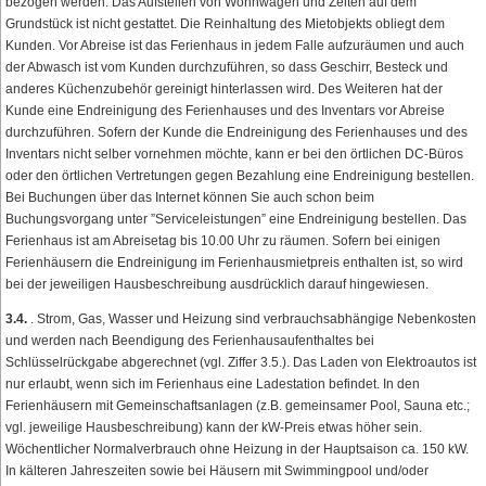
bezogen werden. Das Aufstellen von Wohnwagen und Zelten auf dem
Grundstück ist nicht gestattet. Die Reinhaltung des Mietobjekts obliegt dem
Kunden. Vor Abreise ist das Ferienhaus in jedem Falle aufzuräumen und auch
der Abwasch ist vom Kunden durchzuführen, so dass Geschirr, Besteck und
anderes Küchenzubehör gereinigt hinterlassen wird. Des Weiteren hat der
Kunde eine Endreinigung des Ferienhauses und des Inventars vor Abreise
durchzuführen. Sofern der Kunde die Endreinigung des Ferienhauses und des
Inventars nicht selber vornehmen möchte, kann er bei den örtlichen DC-Büros
oder den örtlichen Vertretungen gegen Bezahlung eine Endreinigung bestellen.
Bei Buchungen über das Internet können Sie auch schon beim
Buchungsvorgang unter ”Serviceleistungen” eine Endreinigung bestellen. Das
Ferienhaus ist am Abreisetag bis 10.00 Uhr zu räumen. Sofern bei einigen
Ferienhäusern die Endreinigung im Ferienhausmietpreis enthalten ist, so wird
bei der jeweiligen Hausbeschreibung ausdrücklich darauf hingewiesen.
3.4.
. Strom, Gas, Wasser und Heizung sind verbrauchsabhängige Nebenkosten
und werden nach Beendigung des Ferienhausaufenthaltes bei
Schlüsselrückgabe abgerechnet (vgl. Ziffer 3.5.). Das Laden von Elektroautos ist
nur erlaubt, wenn sich im Ferienhaus eine Ladestation befindet. In den
Ferienhäusern mit Gemeinschaftsanlagen (z.B. gemeinsamer Pool, Sauna etc.;
vgl. jeweilige Hausbeschreibung) kann der kW-Preis etwas höher sein.
Wöchentlicher Normalverbrauch ohne Heizung in der Hauptsaison ca. 150 kW.
In kälteren Jahreszeiten sowie bei Häusern mit Swimmingpool und/oder