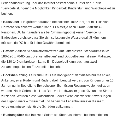
Ferienhausbuchung über das Internet besteht oftmals unter der Rubrik
”Serviceleistungen” die Möglichkeit Kinderbett, Kinderstuhl und Wäschepaket zu
buchen.
•
Badezuber
: Ein größerer draußen befindlicher Holzzuber, der mit Hilfe von
Holzscheiten erwärmt werden kann. Er bietet je nach Größe Platz für 4-8
Personen. DC führt (anders als bei Swimmingpools) keinen Service für
Badezuber durch, so dass Sie sich selbst um die Wasserqualität kümmern
müssen, da DC hierfür keine Gewähr übernimmt.
•
Betten
: Vielfach Schaumstoffmatratzen auf Lattenrosten. Standardmassße:
180-190 x 70-85 cm. „Dreiviertelbetten“ sind Doppelbetten mit einer Matratze,
die 120-140 cm breit sein kann. Ein Doppelbett kann auch aus zwei
zusammengestellten Einzelbetten bestehen.
•
Bootsbenutzung
: Falls zum Haus ein Boot gehört, darf dieses nur mit Anker,
Ankertau, zwei Rudern und Rudergabeln benutzt werden, von Kindern unter 16
Jahren nur in Begleitung Erwachsener. Es müssen Rettungswesten getragen
werden. Nach Gebrauch ist das Boot vor Hochwasser geschützt an den Strand
zu ziehen. Werden diese Vorschriften – oder eventuelle weitere Anweisungen
des Eigentümers – missachtet und haben die Ferienhausmieter dieses zu
vertreten, müssen sie für die Schäden aufkommen.
•
Buchung über das Internet
: Sofern sie über das Internet buchen möchten