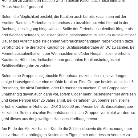
Höhe der zu zahlenden Kaution wird in diesen Fällen auch noch einmal im
”Haus-Voucher” genannt.
Sofern die Möglichkeit besteht, die Kaution auch bereits zusammen mit der
zweiten Rate des Ferienhausmietpreises zu bezahlen, so wird hierauf in der
Buchungsbestätigung hingewiesen. Sollte der Ferienhausaufenthalt länger als
drei Wochen betragen, so ist der Kunde insbesondere im Hinblick auf die mit der
Dauer des Aufenthaltes steigenden verbrauchsabhängigen Nebenkosten dazu
verpflichtet, eine dreifache Kaution bei Schlüsselübergabe an DC zu zahlen. Bei
Ferienhausaufenthalten über Weihnachten und/oder Neujahr ist eine erhöhte
Kaution in Höhe des dreifachen oben genannten Kautionsbetrages bei
Schlüsselübergabe zu zahlen.
Sofern eine Gruppe das gebuchte Ferienhaus nutzen möchte, so verlangen
einige Hauseigentümer eine erhöhte Kaution. Eine Gruppe besteht aus mind. 6
Personen, die nicht Familien- oder Partnerferien machen. Eine Gruppe liegt
unabhängig davon auch dann vor, sofern 6 oder mehr Reiseteilnehmer anreisen
und keine Person über 25 Jahre alt ist. Bei derartigen Gruppenreisen ist eine
erhöhte Kaution in Höhe von DKK 3.500,00 pro Person bei Schlüsselübergabe
zu zahlen. Sofern einzelne Ferienhäuser nicht an Gruppen vermietet werden, so
geht dieses aus der jeweiligen Hausbeschreibung hervor.
Am Ende der Mietzeit hat der Kunde die Schlüssel sowie die Abrechnung über
die verbrauchsabhängigen Kosten dem Eigentümer oder dessen Vertreter zu