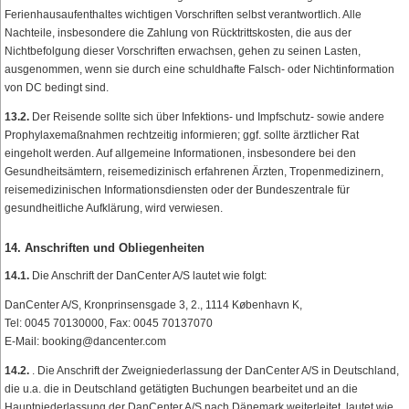
Ferienhausaufenthaltes wichtigen Vorschriften selbst verantwortlich. Alle
Nachteile, insbesondere die Zahlung von Rücktrittskosten, die aus der
Nichtbefolgung dieser Vorschriften erwachsen, gehen zu seinen Lasten,
ausgenommen, wenn sie durch eine schuldhafte Falsch- oder Nichtinformation
von DC bedingt sind.
13.2.
Der Reisende sollte sich über Infektions- und Impfschutz- sowie andere
Prophylaxemaßnahmen rechtzeitig informieren; ggf. sollte ärztlicher Rat
eingeholt werden. Auf allgemeine Informationen, insbesondere bei den
Gesundheitsämtern, reisemedizinisch erfahrenen Ärzten, Tropenmedizinern,
reisemedizinischen Informationsdiensten oder der Bundeszentrale für
gesundheitliche Aufklärung, wird verwiesen.
14. Anschriften und Obliegenheiten
14.1.
Die Anschrift der DanCenter A/S lautet wie folgt:
DanCenter A/S, Kronprinsensgade 3, 2., 1114 København K,
Tel: 0045 70130000, Fax: 0045 70137070
E-Mail: booking@dancenter.com
14.2.
. Die Anschrift der Zweigniederlassung der DanCenter A/S in Deutschland,
die u.a. die in Deutschland getätigten Buchungen bearbeitet und an die
Hauptniederlassung der DanCenter A/S nach Dänemark weiterleitet, lautet wie