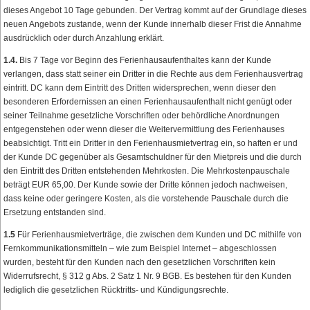
dieses Angebot 10 Tage gebunden. Der Vertrag kommt auf der Grundlage dieses
neuen Angebots zustande, wenn der Kunde innerhalb dieser Frist die Annahme
ausdrücklich oder durch Anzahlung erklärt.
1.4.
Bis 7 Tage vor Beginn des Ferienhausaufenthaltes kann der Kunde
verlangen, dass statt seiner ein Dritter in die Rechte aus dem Ferienhausvertrag
eintritt. DC kann dem Eintritt des Dritten widersprechen, wenn dieser den
besonderen Erfordernissen an einen Ferienhausaufenthalt nicht genügt oder
seiner Teilnahme gesetzliche Vorschriften oder behördliche Anordnungen
entgegenstehen oder wenn dieser die Weitervermittlung des Ferienhauses
beabsichtigt. Tritt ein Dritter in den Ferienhausmietvertrag ein, so haften er und
der Kunde DC gegenüber als Gesamtschuldner für den Mietpreis und die durch
den Eintritt des Dritten entstehenden Mehrkosten. Die Mehrkostenpauschale
beträgt EUR 65,00. Der Kunde sowie der Dritte können jedoch nachweisen,
dass keine oder geringere Kosten, als die vorstehende Pauschale durch die
Ersetzung entstanden sind.
1.5
Für Ferienhausmietverträge, die zwischen dem Kunden und DC mithilfe von
Fernkommunikationsmitteln – wie zum Beispiel Internet – abgeschlossen
wurden, besteht für den Kunden nach den gesetzlichen Vorschriften kein
Widerrufsrecht, § 312 g Abs. 2 Satz 1 Nr. 9 BGB. Es bestehen für den Kunden
lediglich die gesetzlichen Rücktritts- und Kündigungsrechte.