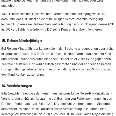
machen. Eine Geltendmachung auf einem dauerhaften Datenträger wird
empfohlen.
14.9.
Hinsichtlich des Gesetzes über Verbraucherstreitbeilegung weist DC
daraufhin, dass DC nicht an einer freiwilligen Verbraucherstreitbelegung
teilnimmt. Sofern eine Verbraucherstreitbeilegung nach Drucklegung dieser AGB
für DC verpflichtend würde, wird DC seine Kunden hierüber informieren.
15. Reisen Minderjähriger
Bei Reisen Minderjähriger können die in der Buchung angegebenen aber nicht
mitgereisten Personen (z.B. Eltern) eine unmittelbare Verbindung zu dem Kind
und dessen Ferienhaus durch einen Anruf in der unter Ziffer 14. angegebenen
Zentrale herstellen. Dort wird deutsch gesprochen und der anrufenden Person
wird geholfen, gegebenenfalls unter Einschaltung des örtlichen DC-Büros, mit
dem Kind Kontakt aufzunehmen.
16. Versicherungen
Bitte beachten Sie, dass der Ferienhausmietpreis keine Reise-Rücktrittskosten-
Versicherung enthält mit Ausnahme der Buchung von Ferienwohnungen in den
Danland-Ferienparks, vgl. Ziffer 12.2. DC empfiehlt zu Ihrer eigenen Sicherheit
den Abschluss einer Reise-Rücktrittskosten-Versicherung. Sie können eine
derartige Versicherung (RRV Plus) auch über DC bei der Gouda Rejseforsikring,