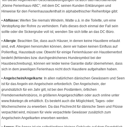
Teil dieser Allgemeinen Geschäftsbedingungen ist auch das nachstehende
„Kleine Ferienhaus-ABC“, mit dem DC seinen Kunden Erklärungen und
Hinweise für den Ferienhausaufenthalt in alphabethischer Reihenfolge gibt:
•
Abflüsse:
Werfen Sie niemals Windeln, Watte u.ä. in die Toilette, um eine
Verstopfung der Rohre zu verhindern. Falls dieses doch einmal der Fall sein
sollte oder die Sickergrube voll ist, wenden Sie sich bitte an das DC-Büro.
•
Allergie
: Beachten Sie, dass auch Häuser, in denen keine Haustiere erlaubt
sind, evtl. Allergien hervorrufen können, denn wir haben keinen Einfluss auf
Pollenflug, Hausstaub usw. Obwohl für einige Ferienhäuser ein Haustierverbot
besteht (fehlendes bzw. durchgestrichenes Hundesymbol bei der
Hausbeschreibung), können wir leider keine Garantie dafür übernehmen, dass
sich in dem jeweiligen Ferienhaus nicht doch Haustiere aufgehalten haben.
•
Angelschein/Angelkarte
: In allen natürlichen dänischen Gewässern und Seen
ist für das Angeln ein Angelschein erforderlich. Der Angelschein, der
grundsätzlich für ein Jahr gilt, ist bei den Postämtern, örtlichen
Fremdenverkehrsbüros, in größeren Angelgeschäften oder auch online unter
www.fisketegn.dk erhältlich. Es besteht auch die Möglichkeit, Tages- oder
Wochenscheine zu erwerben. Da das Fischrecht für dänische Seen und Flüsse
verpachtet wird, müssen für viele verpachtete Gewässer zusätzlich zum
Angelschein Angelkarten erworben werden.