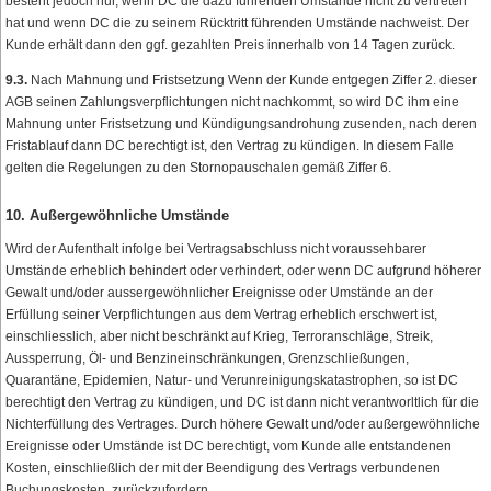
besteht jedoch nur, wenn DC die dazu führenden Umstände nicht zu vertreten
hat und wenn DC die zu seinem Rücktritt führenden Umstände nachweist. Der
Kunde erhält dann den ggf. gezahlten Preis innerhalb von 14 Tagen zurück.
9.3.
Nach Mahnung und Fristsetzung Wenn der Kunde entgegen Ziffer 2. dieser
AGB seinen Zahlungsverpflichtungen nicht nachkommt, so wird DC ihm eine
Mahnung unter Fristsetzung und Kündigungsandrohung zusenden, nach deren
Fristablauf dann DC berechtigt ist, den Vertrag zu kündigen. In diesem Falle
gelten die Regelungen zu den Stornopauschalen gemäß Ziffer 6.
10. Außergewöhnliche Umstände
Wird der Aufenthalt infolge bei Vertragsabschluss nicht voraussehbarer
Umstände erheblich behindert oder verhindert, oder wenn DC aufgrund höherer
Gewalt und/oder aussergewöhnlicher Ereignisse oder Umstände an der
Erfüllung seiner Verpflichtungen aus dem Vertrag erheblich erschwert ist,
einschliesslich, aber nicht beschränkt auf Krieg, Terroranschläge, Streik,
Aussperrung, Öl- und Benzineinschränkungen, Grenzschließungen,
Quarantäne, Epidemien, Natur- und Verunreinigungskatastrophen, so ist DC
berechtigt den Vertrag zu kündigen, und DC ist dann nicht verantworltlich für die
Nichterfüllung des Vertrages. Durch höhere Gewalt und/oder außergewöhnliche
Ereignisse oder Umstände ist DC berechtigt, vom Kunde alle entstandenen
Kosten, einschließlich der mit der Beendigung des Vertrags verbundenen
Buchungskosten, zurückzufordern.