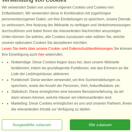
Verwendung von Cookies
Energiekosten gerechnet werden, sofern diese über einen Swimmingpool
und/oder Whirlpool verfügen, vgl. hierzu auch Ziffer 3.4. der AGB.
Wir verwenden Daten von unseren eigenen Cookies und Cookies von
Drittanbietern. Wir verwenden diese in Kombination mit zugehörigen
•
Elektroautos
: Es ist nur gestattet Elektroautos aufzuladen, wenn sich am
personenbezogenen Daten, um Ihre Einstellungen zu speichern, unsere Dienste
Ferienhaus eine Ladestation für ebensolche Fahrzeuge befindet. Elektroautos
zu verbessern, Ihre Nutzung der Webseite zu verfolgen und Verkehrsmessungen
über eine normale Steckdose im Haus aufzuladen, stellt ein erhebliches
durchzuführen und dabei Ihnen die relevantesten Nachrichten anzuzeigen.
Sicherheitsrisiko dar. Die Strominstallationen in gewöhnlichen dänischen
Unten können Sie wählen, alle Cookies zuzulassen oder wählen Sie, welche
Sommerhäusern sind für diese Art der Belastung nicht ausgelegt. Es besteht das
unserer optionalen Cookies Sie akzeptieren möchten.
Risiko, das der gesamte Stromkreis überlastet wird und es im schlimmsten Fall
Lesen Sie mehr über unsere Cookie- und Datenschutzbestimmungen
.Sie können
zum Brand im Haus kommen kann, weshalb es in Dänemark generell verboten
Ihre Einwilligung auch
hier
widerrufen.
ist, Elektroautos auf diese Art aufzuladen.
Notwendige: Diese Cookies tragen dazu bei, dass unsere Webseite
•
Entfernungsangaben
: Sind geschätzt und meistens Luftlinie. Die Angaben zur
funktioniert, indem sie grundlegende Funktionen, wie das Erinnern an die
Entfernung zum nächsten Gewässer bedeuten nicht, dass dort ein Badestrand
Liste der Lieblingshäuser, aktivieren.
vorhanden ist. Bei Einkauf ist der nächste „Laden“ mit notwendigsten
Funktionell: Diese werden verwendet, um Ihre Sucheinstellungen zu
Bedarfsartikeln gemeint, oftmals Saisongeschäfte. Da kurzfristige Schließungen
speichern, sowie die Anzahl der Personen, Vieh, Ankunftsdatum, etc.
von Restaurants und Geschäften vorkommen können, übernimmt DC für diese
Statistisch: Diese ermöglichen eine bessere Benutzererfahrung, da wir
Angaben keine Gewähr.
dann wissen können, welche Häuser am interessantesten sind.
Marketing: Diese Cookies ermöglichen es uns und unseren Partnern, Ihnen
•
Erwärmung des Ferienhauses
: Wir machen Sie höflichst darauf aufmerksam,
die relevantesten Inhalte zur Verfügung zu stellen.
dass das Haus bei Ihrer Ankunft möglicherweise nicht aufgeheizt ist.
•
Fahrräder, Ruderboote, Spielgeräte und Gartenmöbel
: Soweit nicht als
Ausgewählte zulassen
Alle zulassen
Leistungsmerkmal benannt, handelt es sich um Extras, die auf die