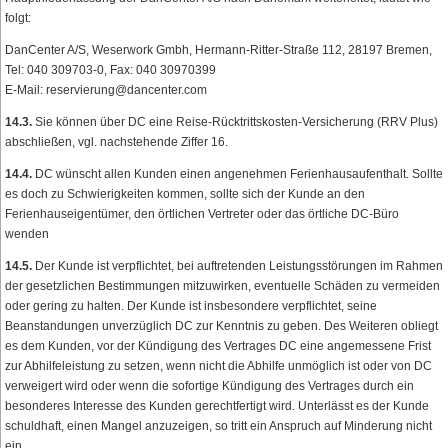
folgt:
DanCenter A/S, Weserwork Gmbh, Hermann-Ritter-Straße 112, 28197 Bremen,
Tel: 040 309703-0, Fax: 040 30970399
E-Mail: reservierung@dancenter.com
14.3.
Sie können über DC eine Reise-Rücktrittskosten-Versicherung (RRV Plus)
abschließen, vgl. nachstehende Ziffer 16.
14.4.
DC wünscht allen Kunden einen angenehmen Ferienhausaufenthalt. Sollte
es doch zu Schwierigkeiten kommen, sollte sich der Kunde an den
Ferienhauseigentümer, den örtlichen Vertreter oder das örtliche DC-Büro
wenden
14.5.
Der Kunde ist verpflichtet, bei auftretenden Leistungsstörungen im Rahmen
der gesetzlichen Bestimmungen mitzuwirken, eventuelle Schäden zu vermeiden
oder gering zu halten. Der Kunde ist insbesondere verpflichtet, seine
Beanstandungen unverzüglich DC zur Kenntnis zu geben. Des Weiteren obliegt
es dem Kunden, vor der Kündigung des Vertrages DC eine angemessene Frist
zur Abhilfeleistung zu setzen, wenn nicht die Abhilfe unmöglich ist oder von DC
verweigert wird oder wenn die sofortige Kündigung des Vertrages durch ein
besonderes Interesse des Kunden gerechtfertigt wird. Unterlässt es der Kunde
schuldhaft, einen Mangel anzuzeigen, so tritt ein Anspruch auf Minderung nicht
ein.