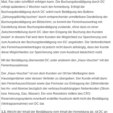
Mail, Fax oder schriftlich erfolgen kann. Die Buchungsbestätigung durch DC
erfolgt spätestens 2 Wochen nach der Anmeldung. Erfolgt die
Buchungsbestätigung durch DC sofort nach Betätigung des Buttons
„Zahlungspflichtig buchen“ durch entsprechende unmittelbare Darstellung der
Buchungsbestätigung am Bildschirm, so kommt der Ferienhausvertrag mit
Darstellung dieser Buchungsbestätigung zustande, ohne dass es einer
Zwischenmitteilung durch DC über den Eingang der Buchung des Kunden
bedarf. In diesem Fall wird dem Kunden die Möglichkeit zur Speicherung und
zum Ausdruck der Buchungsbestätigung von DC angeboten. Die Verbindlichkeit
des Ferienhausmietvertrages ist jedoch nicht davon abhängig, dass der Kunde
diese Möglichkeiten zur Speicherung oder zum Ausdruck tatsächlich nutzt.
Mit der Bestätigung übersendet DC unter anderem den „Haus-Voucher“ mit der
Ferienhausadresse.
Der „Haus-Voucher“ ist von dem Kunden vor Ort bei Mietbeginn dem
Hauseigentümer oder dessen Vertreter zu übergeben. Der Kunde erhält dann
den Ferienhausschlüssel sowie das Formular zur Eintragung der Zählerstände
bei An- und Abreise bezüglich der verbrauchsabhängigen Nebenkosten (Strom
bzw. Heizung, Gas, Wasser). Ein vom Reisebüro mittels des CRS-
Reservierungssystems eventuell erstellter Ausdruck stellt nicht die Bestätigung
(Vertragsannahme) von DC dar.
1.3.
Weicht der Inhalt der Bestätigung vom Inhalt der Anmeldung ab, ist DC an