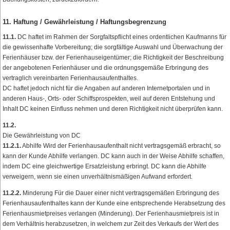
11. Haftung / Gewährleistung / Haftungsbegrenzung
11.1.
DC haftet im Rahmen der Sorgfaltspflicht eines ordentlichen Kaufmanns für
die gewissenhafte Vorbereitung; die sorgfältige Auswahl und Überwachung der
Ferienhäuser bzw. der Ferienhauseigentümer; die Richtigkeit der Beschreibung
der angebotenen Ferienhäuser und die ordnungsgemäße Erbringung des
vertraglich vereinbarten Ferienhausaufenthaltes.
DC haftet jedoch nicht für die Angaben auf anderen Internetportalen und in
anderen Haus-, Orts- oder Schiffsprospekten, weil auf deren Entstehung und
Inhalt DC keinen Einfluss nehmen und deren Richtigkeit nicht überprüfen kann.
11.2.
Die Gewährleistung von DC
11.2.1.
Abhilfe Wird der Ferienhausaufenthalt nicht vertragsgemäß erbracht, so
kann der Kunde Abhilfe verlangen. DC kann auch in der Weise Abhilfe schaffen,
indem DC eine gleichwertige Ersatzleistung erbringt. DC kann die Abhilfe
verweigern, wenn sie einen unverhältnismäßigen Aufwand erfordert.
11.2.2.
Minderung Für die Dauer einer nicht vertragsgemäßen Erbringung des
Ferienhausaufenthaltes kann der Kunde eine entsprechende Herabsetzung des
Ferienhausmietpreises verlangen (Minderung). Der Ferienhausmietpreis ist in
dem Verhältnis herabzusetzen, in welchem zur Zeit des Verkaufs der Wert des