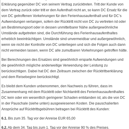
Erklärung gegenüber DC von seinem Vertrag zurücktreten. Tritt der Kunde von
dem Vertrag zurück oder tritt er den Aufenthalt nicht an, so kann DC Ersatz für die
von DC getroffenen Vorkehrungen für den Ferienhausaufenthalt und für DC’s
Aufwendungen verlangen, sofern der Rücktritt nicht von DC zu vertreten ist oder
am Bestimmungsort oder in dessen unmittelbarer Nähe außergewöhnliche
Umstände aufgetreten sind, die Durchführung des Ferienhausaufenthaltes
erheblich beeinträchtigen. Umstände sind unvermeidbar und außergewöhnlich,
wenn sie nicht der Kontrolle von DC unterliegen und sich die Folgen auch dann
nicht vermeiden lassen, wenn DC alle zumutbaren Vorkehrungen getroffen hätte.
Bei Berechnungen des Ersatzes sind gewöhnlich ersparte Aufwendungen und
die gewöhnlich mögliche anderweitige Verwendung der Leistung zu
berücksichtigen. Dabei hat DC den Zeitraum zwischen der Rücktrittserklärung
und dem Reisebeginn berücksichtigt.
Es bleibt dem Kunden unbenommen, den Nachweis zu führen, dass im
Zusammenhang mit dem Rücktritt oder Nichtantritt des Ferienhausaufenthaltes
DC kein oder ein wesentlich geringerer Schaden entstanden ist, als die von DC
in der Pauschale (siehe unten) ausgewiesenen Kosten. Die pauschalierten
Ansprüche auf Rücktrittsgebühren betragen bei Rücktritt des Kunden:
6.1.
Bis zum 35. Tag vor der Anreise EUR 65,00
6.2.
Ab dem 34. Tag bis zum 1. Tag vor der Anreise 90 % des Preises.