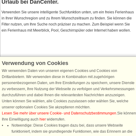
Urlaub bei DanCenter.
Verwenden Sie unsere intelligente Suchfunktion unten, um ein freies Ferienhaus
in Ihrer Wunschregion und zu Ihrem Wunschzeitraum zu finden. Sie können die
Filter nutzen, um Ihre Suche noch präziser zu machen. Zum Beispiel wenn Sie
ein Ferienhaus mit Meerblick, Pool, Geschirrspüler oder Internet haben wollen.
Verwendung von Cookies
Schließen Sie sich 100.000 Ferienhaus-Fans an
Wir verwenden Daten von unseren eigenen Cookies und Cookies von
Erhalten Sie einen
Willkommensgutschein von 25 €
für Ihren nächsten
Drittanbietern. Wir verwenden diese in Kombination mit zugehörigen
Ferienhausurlaub - melden Sie sich einfach für den DanCenter Newsletter
personenbezogenen Daten, um Ihre Einstellungen zu speichern, unsere Dienste
an. Verpassen Sie nie wieder exklusive Angebote, Gewinnspiele und
zu verbessern, Ihre Nutzung der Webseite zu verfolgen und Verkehrsmessungen
Urlaubstipps!
durchzuführen und dabei Ihnen die relevantesten Nachrichten anzuzeigen.
Unten können Sie wählen, alle Cookies zuzulassen oder wählen Sie, welche
unserer optionalen Cookies Sie akzeptieren möchten.
Lesen Sie mehr über unsere Cookie- und Datenschutzbestimmungen
.Sie können
Ihre Einwilligung auch
hier
widerrufen.
Newsletter abonnieren
Notwendige: Diese Cookies tragen dazu bei, dass unsere Webseite
funktioniert, indem sie grundlegende Funktionen, wie das Erinnern an die