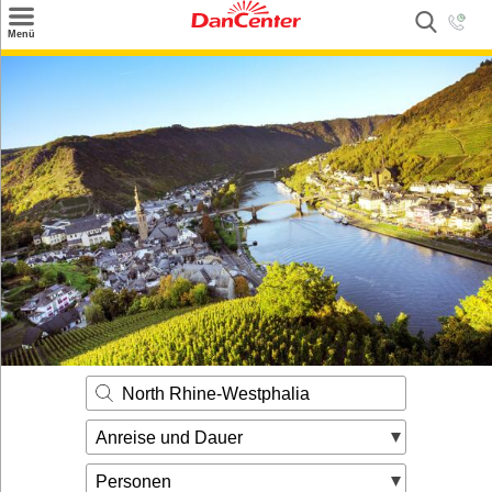
×
Menü
Suchen
Urlaubsziele
Weitere Urlaubsziele
Angebote
Inspiration
Kontakt
Gut zu wissen
Login
North Rhine-Westphalia
Anreise und Dauer
Personen