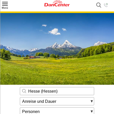
×
Menü
Suchen
Urlaubsziele
Weitere Urlaubsziele
Angebote
Inspiration
Kontakt
Gut zu wissen
Login
Hesse (Hessen)
Anreise und Dauer
Personen