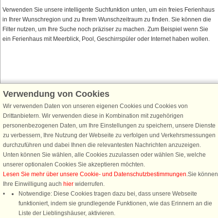
Verwenden Sie unsere intelligente Suchfunktion unten, um ein freies Ferienhaus
in Ihrer Wunschregion und zu Ihrem Wunschzeitraum zu finden. Sie können die
Filter nutzen, um Ihre Suche noch präziser zu machen. Zum Beispiel wenn Sie
ein Ferienhaus mit Meerblick, Pool, Geschirrspüler oder Internet haben wollen.
Verwendung von Cookies
Schließen Sie sich 100.000 Ferienhaus-Fans an
Wir verwenden Daten von unseren eigenen Cookies und Cookies von
Erhalten Sie einen
Willkommensgutschein von 25 €
für Ihren nächsten
Drittanbietern. Wir verwenden diese in Kombination mit zugehörigen
Ferienhausurlaub - melden Sie sich einfach für den DanCenter Newsletter
personenbezogenen Daten, um Ihre Einstellungen zu speichern, unsere Dienste
an. Verpassen Sie nie wieder exklusive Angebote, Gewinnspiele und
zu verbessern, Ihre Nutzung der Webseite zu verfolgen und Verkehrsmessungen
Urlaubstipps!
durchzuführen und dabei Ihnen die relevantesten Nachrichten anzuzeigen.
Unten können Sie wählen, alle Cookies zuzulassen oder wählen Sie, welche
unserer optionalen Cookies Sie akzeptieren möchten.
Lesen Sie mehr über unsere Cookie- und Datenschutzbestimmungen
.Sie können
Ihre Einwilligung auch
hier
widerrufen.
Newsletter abonnieren
Notwendige: Diese Cookies tragen dazu bei, dass unsere Webseite
funktioniert, indem sie grundlegende Funktionen, wie das Erinnern an die
Liste der Lieblingshäuser, aktivieren.