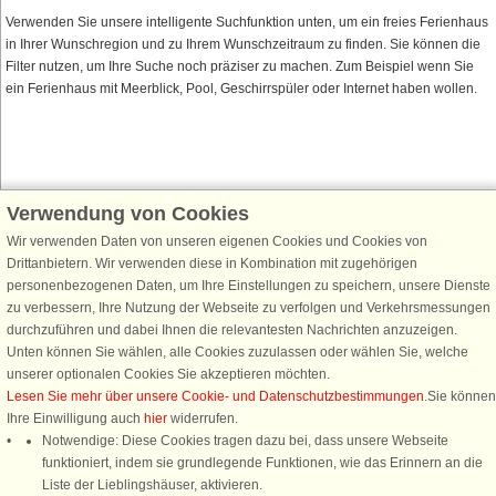
Verwenden Sie unsere intelligente Suchfunktion unten, um ein freies Ferienhaus
in Ihrer Wunschregion und zu Ihrem Wunschzeitraum zu finden. Sie können die
Filter nutzen, um Ihre Suche noch präziser zu machen. Zum Beispiel wenn Sie
ein Ferienhaus mit Meerblick, Pool, Geschirrspüler oder Internet haben wollen.
Verwendung von Cookies
Schließen Sie sich 100.000 Ferienhaus-Fans an
Wir verwenden Daten von unseren eigenen Cookies und Cookies von
Erhalten Sie einen
Willkommensgutschein von 25 €
für Ihren nächsten
Drittanbietern. Wir verwenden diese in Kombination mit zugehörigen
Ferienhausurlaub - melden Sie sich einfach für den DanCenter Newsletter
personenbezogenen Daten, um Ihre Einstellungen zu speichern, unsere Dienste
an. Verpassen Sie nie wieder exklusive Angebote, Gewinnspiele und
zu verbessern, Ihre Nutzung der Webseite zu verfolgen und Verkehrsmessungen
Urlaubstipps!
durchzuführen und dabei Ihnen die relevantesten Nachrichten anzuzeigen.
Unten können Sie wählen, alle Cookies zuzulassen oder wählen Sie, welche
unserer optionalen Cookies Sie akzeptieren möchten.
Lesen Sie mehr über unsere Cookie- und Datenschutzbestimmungen
.Sie können
Ihre Einwilligung auch
hier
widerrufen.
Newsletter abonnieren
Notwendige: Diese Cookies tragen dazu bei, dass unsere Webseite
funktioniert, indem sie grundlegende Funktionen, wie das Erinnern an die
Liste der Lieblingshäuser, aktivieren.