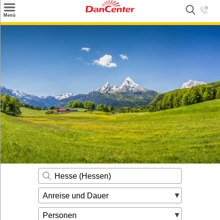
×
Menü
Suchen
Urlaubsziele
Weitere Urlaubsziele
Angebote
Inspiration
Kontakt
Gut zu wissen
Login
Hesse (Hessen)
Anreise und Dauer
Personen