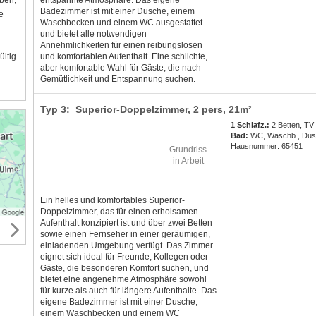
aben,
entspannte Atmosphäre. Das eigene
Badezimmer ist mit einer Dusche, einem
e
Waschbecken und einem WC ausgestattet
und bietet alle notwendigen
Annehmlichkeiten für einen reibungslosen
ültig
und komfortablen Aufenthalt. Eine schlichte,
aber komfortable Wahl für Gäste, die nach
Gemütlichkeit und Entspannung suchen.
Typ 3: Superior-Doppelzimmer,
2 pers
, 21m²
1 Schlafz.:
2 Betten, TV
Bad:
WC, Waschb., Du
Hausnummer: 65451
Grundriss
in Arbeit
Ein helles und komfortables Superior-
Doppelzimmer, das für einen erholsamen
Aufenthalt konzipiert ist und über zwei Betten
sowie einen Fernseher in einer geräumigen,
einladenden Umgebung verfügt. Das Zimmer
eignet sich ideal für Freunde, Kollegen oder
Gäste, die besonderen Komfort suchen, und
bietet eine angenehme Atmosphäre sowohl
für kurze als auch für längere Aufenthalte. Das
eigene Badezimmer ist mit einer Dusche,
einem Waschbecken und einem WC