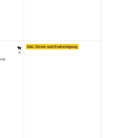
Inkl. Strom und Endreinigung
ja
sche