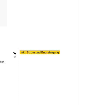
Inkl. Strom und Endreinigung
ja
sche