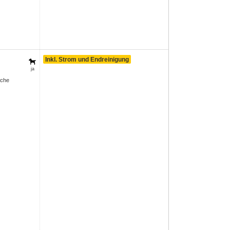
Inkl. Strom und Endreinigung
ja
sche