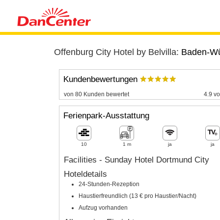
Offenburg City Hotel by Belvilla:
Baden-Wü
Kundenbewertungen
von 80 Kunden bewertet
4.9 vo
Ferienpark-Ausstattung
10
1 m
ja
ja
Facilities - Sunday Hotel Dortmund City
Hoteldetails
24-Stunden-Rezeption
Haustierfreundlich (13 € pro Haustier/Nacht)
Aufzug vorhanden