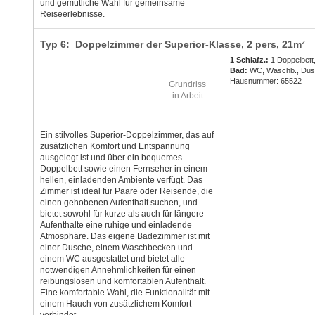
und gemütliche Wahl für gemeinsame
Reiseerlebnisse.
Typ 6: Doppelzimmer der Superior-Klasse,
2 pers
, 21m²
1 Schlafz.:
1 Doppelbett
Bad:
WC, Waschb., Du
Hausnummer: 65522
Grundriss
in Arbeit
Ein stilvolles Superior-Doppelzimmer, das auf
zusätzlichen Komfort und Entspannung
ausgelegt ist und über ein bequemes
Doppelbett sowie einen Fernseher in einem
hellen, einladenden Ambiente verfügt. Das
Zimmer ist ideal für Paare oder Reisende, die
einen gehobenen Aufenthalt suchen, und
bietet sowohl für kurze als auch für längere
Aufenthalte eine ruhige und einladende
Atmosphäre. Das eigene Badezimmer ist mit
einer Dusche, einem Waschbecken und
einem WC ausgestattet und bietet alle
notwendigen Annehmlichkeiten für einen
reibungslosen und komfortablen Aufenthalt.
Eine komfortable Wahl, die Funktionalität mit
einem Hauch von zusätzlichem Komfort