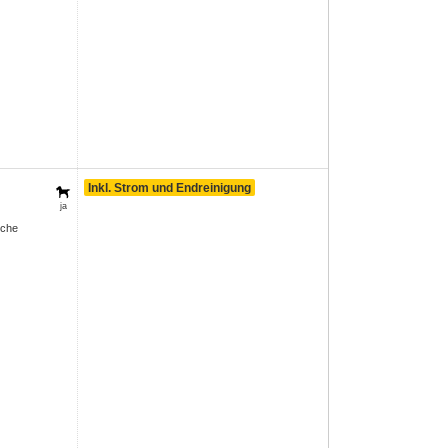
Inkl. Strom und Endreinigung
ja
sche