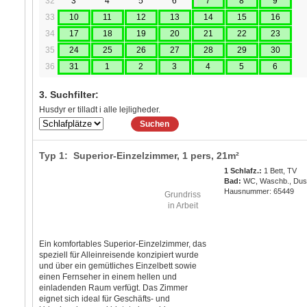
32
3
4
5
6
7
8
9
33
10
11
12
13
14
15
16
34
17
18
19
20
21
22
23
35
24
25
26
27
28
29
30
36
31
1
2
3
4
5
6
3. Suchfilter:
Husdyr er tilladt i alle lejligheder.
Suchen
Typ 1: Superior-Einzelzimmer,
1 pers
, 21m²
1 Schlafz.:
1 Bett, TV
Bad:
WC, Waschb., Du
Hausnummer: 65449
Grundriss
in Arbeit
Ein komfortables Superior-Einzelzimmer, das
speziell für Alleinreisende konzipiert wurde
und über ein gemütliches Einzelbett sowie
einen Fernseher in einem hellen und
einladenden Raum verfügt. Das Zimmer
eignet sich ideal für Geschäfts- und