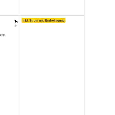
Inkl. Strom und Endreinigung
ja
sche