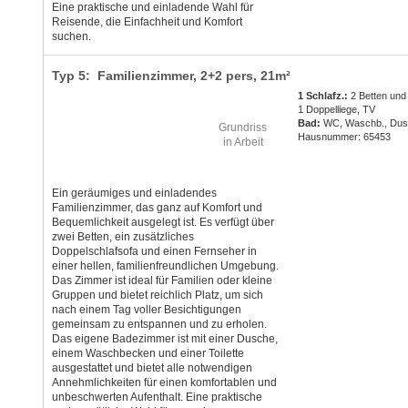
Eine praktische und einladende Wahl für
Reisende, die Einfachheit und Komfort
suchen.
Typ 5: Familienzimmer,
2+2 pers
, 21m²
1 Schlafz.:
2 Betten und
1 Doppelliege, TV
Bad:
WC, Waschb., Du
Grundriss
Hausnummer: 65453
in Arbeit
Ein geräumiges und einladendes
Familienzimmer, das ganz auf Komfort und
Bequemlichkeit ausgelegt ist. Es verfügt über
zwei Betten, ein zusätzliches
Doppelschlafsofa und einen Fernseher in
einer hellen, familienfreundlichen Umgebung.
Das Zimmer ist ideal für Familien oder kleine
Gruppen und bietet reichlich Platz, um sich
nach einem Tag voller Besichtigungen
gemeinsam zu entspannen und zu erholen.
Das eigene Badezimmer ist mit einer Dusche,
einem Waschbecken und einer Toilette
ausgestattet und bietet alle notwendigen
Annehmlichkeiten für einen komfortablen und
unbeschwerten Aufenthalt. Eine praktische