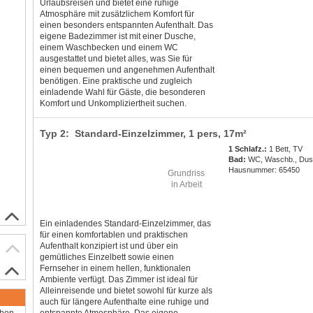
Urlaubsreisen und bietet eine ruhige
Atmosphäre mit zusätzlichem Komfort für
einen besonders entspannten Aufenthalt. Das
eigene Badezimmer ist mit einer Dusche,
einem Waschbecken und einem WC
ausgestattet und bietet alles, was Sie für
einen bequemen und angenehmen Aufenthalt
benötigen. Eine praktische und zugleich
einladende Wahl für Gäste, die besonderen
Komfort und Unkompliziertheit suchen.
Typ 2: Standard-Einzelzimmer,
1 pers
, 17m²
1 Schlafz.:
1 Bett, TV
Bad:
WC, Waschb., Du
Hausnummer: 65450
Grundriss
in Arbeit
Ein einladendes Standard-Einzelzimmer, das
für einen komfortablen und praktischen
Aufenthalt konzipiert ist und über ein
gemütliches Einzelbett sowie einen
Fernseher in einem hellen, funktionalen
Ambiente verfügt. Das Zimmer ist ideal für
Alleinreisende und bietet sowohl für kurze als
auch für längere Aufenthalte eine ruhige und