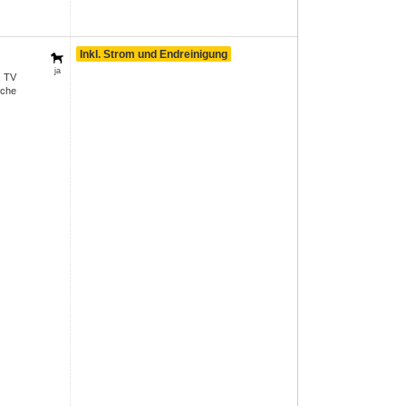
Inkl. Strom und Endreinigung
ja
, TV
sche