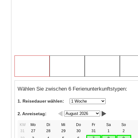
Wählen Sie zwischen 6 Ferienunterkunftstypen:
1. Reisedauer wählen:
2. Anreisetag:
KW
Mo
Di
Mi
Do
Fr
Sa
So
31
27
28
29
30
31
1
2