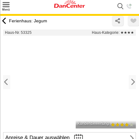
×
Menü
Suchen
Ferienhaus: Jegum
Urlaubsziele
Haus-Nr. 53325
Haus-Kategorie:
★★★★
Weitere Urlaubsziele
Angebote
Inspiration
Kontakt
Gut zu wissen
Login
Kundenbewertung
Anreise & Dauer auswählen