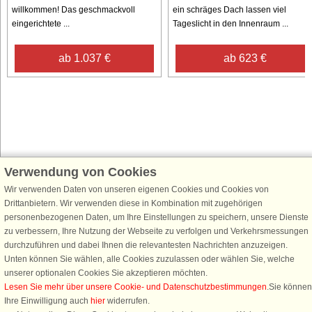
willkommen! Das geschmackvoll
ein schräges Dach lassen viel
eingerichtete ...
Tageslicht in den Innenraum ...
ab 1.037 €
ab 623 €
Verwendung von Cookies
Schließen Sie sich 100.000 Ferienhaus-Fans an
Wir verwenden Daten von unseren eigenen Cookies und Cookies von
Erhalten Sie einen
Willkommensgutschein von 25 €
für Ihren nächsten
Drittanbietern. Wir verwenden diese in Kombination mit zugehörigen
Ferienhausurlaub - melden Sie sich einfach für den DanCenter Newsletter
personenbezogenen Daten, um Ihre Einstellungen zu speichern, unsere Dienste
an. Verpassen Sie nie wieder exklusive Angebote, Gewinnspiele und
zu verbessern, Ihre Nutzung der Webseite zu verfolgen und Verkehrsmessungen
Urlaubstipps!
durchzuführen und dabei Ihnen die relevantesten Nachrichten anzuzeigen.
Unten können Sie wählen, alle Cookies zuzulassen oder wählen Sie, welche
unserer optionalen Cookies Sie akzeptieren möchten.
Lesen Sie mehr über unsere Cookie- und Datenschutzbestimmungen
.Sie können
Ihre Einwilligung auch
hier
widerrufen.