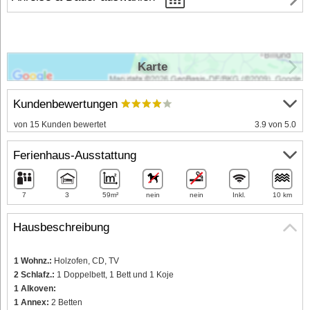
Karte
Kundenbewertungen
von 15 Kunden bewertet
3.9 von 5.0
Ferienhaus-Ausstattung
7
3
59m²
nein
nein
Inkl.
10 km
Hausbeschreibung
1 Wohnz.:
Holzofen, CD, TV
2 Schlafz.:
1 Doppelbett, 1 Bett und 1 Koje
1 Alkoven:
1 Annex:
2 Betten