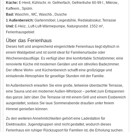
Küche:
E-Herd, Kühlschr. m. Gefrierfach, Gefriertruhe 60-99 l., Mikrow.,
Kaffeem., Spülm.
Bad:
Waschm., WC, Waschb., Dusche
1 Außenbereich:
Gartenmöbel, Liegestühle, Redskabsskur, Terrasse
Und:
E-Heiz., Luft-Luft-Wärmepumpe, Naturgrundst. 1552 m²,
Ferienhausgebiet
Über das Ferienhaus
Dieses hell und ansprechend eingerichtete Ferienhaus liegt idyllisch in
einem Waldgebiet und ist somit ideal für Familienurlaube oder
Wochenendausflüge. Es verfügt über drei komfortable Schlafzimmer, eine
renovierte Küche mit modernen Geräten und ein stilvolles Badezimmer.
Der offene Wohn- und Küchenbereich schafft eine großzügige und
einladende Atmosphäre für gesellige Stunden mit der Familie.
Im Außenbereich erwarten Sie eine große, teilweise überdachte Terrasse,
eine Sauna und ein moderner Außen-Whirlpool – perfekt zum Entspannen
das ganze Jahr über. Die Terrasse ist mit einem Grill und einem Essbereich
ausgestattet, sodass Sie laue Sommerabende draußen unter freiem
Himmel genießen können.
Zu den weiteren Annehmlichkeiten gehört eine Ladestation für
Elektroautos. Jugendgruppen sind nicht gestattet, wodurch dieses
Ferienhaus ein ruhiger Rückzugsort für Familien ist, die Erholung suchen.