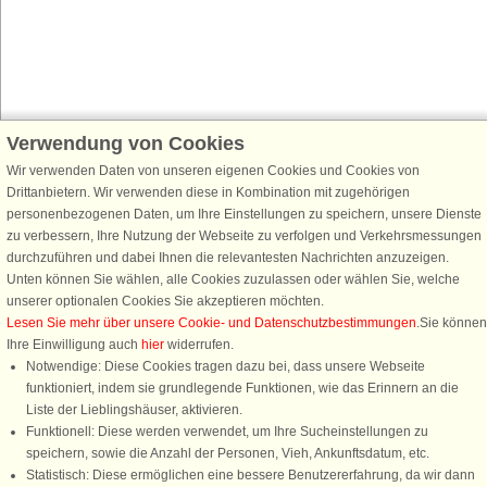
Verwendung von Cookies
Schließen Sie sich 100.000 Ferienhaus-Fans an
Wir verwenden Daten von unseren eigenen Cookies und Cookies von
Erhalten Sie einen
Willkommensgutschein von 25 €
für Ihren nächsten
Drittanbietern. Wir verwenden diese in Kombination mit zugehörigen
Ferienhausurlaub - melden Sie sich einfach für den DanCenter Newsletter
personenbezogenen Daten, um Ihre Einstellungen zu speichern, unsere Dienste
an. Verpassen Sie nie wieder exklusive Angebote, Gewinnspiele und
zu verbessern, Ihre Nutzung der Webseite zu verfolgen und Verkehrsmessungen
Urlaubstipps!
durchzuführen und dabei Ihnen die relevantesten Nachrichten anzuzeigen.
Unten können Sie wählen, alle Cookies zuzulassen oder wählen Sie, welche
unserer optionalen Cookies Sie akzeptieren möchten.
Lesen Sie mehr über unsere Cookie- und Datenschutzbestimmungen
.Sie können
Ihre Einwilligung auch
hier
widerrufen.
Newsletter abonnieren
Notwendige: Diese Cookies tragen dazu bei, dass unsere Webseite
funktioniert, indem sie grundlegende Funktionen, wie das Erinnern an die
Liste der Lieblingshäuser, aktivieren.
Funktionell: Diese werden verwendet, um Ihre Sucheinstellungen zu
speichern, sowie die Anzahl der Personen, Vieh, Ankunftsdatum, etc.
Folgen Sie uns:
Statistisch: Diese ermöglichen eine bessere Benutzererfahrung, da wir dann