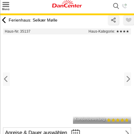
×
Menü
Suchen
Ferienhaus: Selkær Mølle
Urlaubsziele
Haus-Nr. 35137
Haus-Kategorie:
★★★★
Weitere Urlaubsziele
Angebote
Inspiration
Kontakt
Gut zu wissen
Login
Kundenbewertung
Anreise & Dauer auswählen