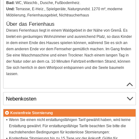
Bad:
WC, Waschb., Dusche, Fußbodenheiz.
Und:
Terrasse, E-Heiz., Spielgeräte, Naturgrundst. 1270 m², moderne
Möblierung, Ferienhausgebiet, Nichtraucherhaus
Über das Ferienhaus
Dieses Ferienhaus liegt in einem Waldgebiet in der Nähe von Grenå. Es
bietet ein geräumiges Wohnzimmer und ausreichend Platz, so dass Kinder
in dem einen Ende des Hauses spielen können, während Sie es sich an
dem anderen Ende vor dem Fernseher gemütlich machen. Im Gang finden
Sie eine Waschmaschine und einen Trockner. Nach einem langen Tag in
der Natur oder an dem ca. 10 Minuten Fahrtzeit entfernten Strand, können
Sie sich herrlich in dem Whirlpool entspannen und die Seele baumeln
lassen.
Nebenkosten
Kostenfreie Stornierung
Wenn Sie einen nicht erstattungsfähigen Tarif gewählt haben, wird keine
Erstattung gewährt. Für erstattungsfähige Tarife beachten Sie bitte die
nachstehenden Bedingungen für kostenlose Stornierungen:
Kostenfreie Stornierung bis zu 15 Tage vor der Ankunft. Gültig für