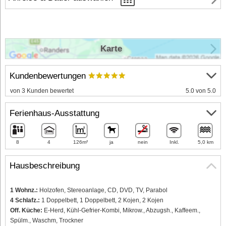
Karte
Kundenbewertungen
von 3 Kunden bewertet
5.0 von 5.0
Ferienhaus-Ausstattung
8
4
126m²
ja
nein
Inkl.
5,0 km
Hausbeschreibung
1 Wohnz.:
Holzofen, Stereoanlage, CD, DVD, TV, Parabol
4 Schlafz.:
1 Doppelbett, 1 Doppelbett, 2 Kojen, 2 Kojen
Off. Küche:
E-Herd, Kühl-Gefrier-Kombi, Mikrow., Abzugsh., Kaffeem.,
Spülm., Waschm, Trockner