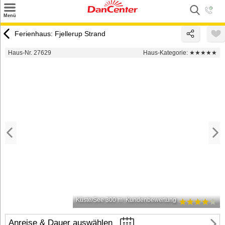
×
Menü
Suchen
Ferienhaus: Fjellerup Strand
Urlaubsziele
Haus-Nr. 27629
Haus-Kategorie:
★★★★★
Weitere Urlaubsziele
Angebote
Inspiration
Kontakt
Gut zu wissen
Login
Küste/See 300 m
Kundenbewertung
Anreise & Dauer auswählen