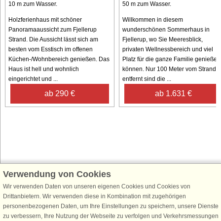
10 m zum Wasser.
50 m zum Wasser.
Holzferienhaus mit schöner
Willkommen in diesem
Panoramaaussicht zum Fjellerup
wunderschönen Sommerhaus in
Strand. Die Aussicht lässt sich am
Fjellerup, wo Sie Meeresblick,
besten vom Esstisch im offenen
privaten Wellnessbereich und viel
Küchen-/Wohnbereich genießen. Das
Platz für die ganze Familie genießen
Haus ist hell und wohnlich
können. Nur 100 Meter vom Strand
eingerichtet und ...
entfernt sind die ...
ab 290 €
ab 1.631 €
Verwendung von Cookies
Schließen Sie sich 100.000 Ferienhaus-Fans an
Wir verwenden Daten von unseren eigenen Cookies und Cookies von
Erhalten Sie einen
Willkommensgutschein von 25 €
für Ihren nächsten
Drittanbietern. Wir verwenden diese in Kombination mit zugehörigen
Ferienhausurlaub - melden Sie sich einfach für den DanCenter Newsletter
personenbezogenen Daten, um Ihre Einstellungen zu speichern, unsere Dienste
an. Verpassen Sie nie wieder exklusive Angebote, Gewinnspiele und
zu verbessern, Ihre Nutzung der Webseite zu verfolgen und Verkehrsmessungen