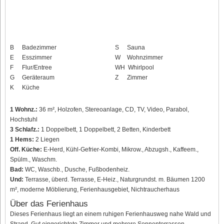
B
Badezimmer
S
Sauna
E
Esszimmer
W
Wohnzimmer
F
Flur/Entree
WH
Whirlpool
G
Geräteraum
Z
Zimmer
K
Küche
1 Wohnz.:
36 m², Holzofen, Stereoanlage, CD, TV, Video, Parabol,
Hochstuhl
3 Schlafz.:
1 Doppelbett, 1 Doppelbett, 2 Betten, Kinderbett
1 Hems:
2 Liegen
Off. Küche:
E-Herd, Kühl-Gefrier-Kombi, Mikrow., Abzugsh., Kaffeem.,
Spülm., Waschm.
Bad:
WC, Waschb., Dusche, Fußbodenheiz.
Und:
Terrasse, überd. Terrasse, E-Heiz., Naturgrundst. m. Bäumen 1200
m², moderne Möblierung, Ferienhausgebiet, Nichtraucherhaus
Über das Ferienhaus
Dieses Ferienhaus liegt an einem ruhigen Ferienhausweg nahe Wald und
Strand. Gut eingerichtete Zimmer und mehrere Sonnenterrassen