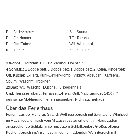
B
Badezimmer
S
Sauna
E
Esszimmer
TE
Terrasse
F
Flur/Entree
WH
Whirlpool
K
Küche
Z
Zimmer
1 Wohnz.:
Holzofen, CD, TV, Parabol, Hochstuhl
4 Schlafz.:
1 Doppelbett, 1 Doppelbett, 1 Doppelbett, 2 Kojen, Kinderbett
Off. Küche:
E-Herd, Kühl-Gefrier-Kombi, Mikrow., Abzugsh., Kaffeem.,
Spülm., Waschm, Trockner
2xBad:
WC, Waschb., Dusche, Fußbodenheiz.
Und:
Terrasse, überd. Terrasse, E-Heiz., Grill, Naturgrundst. 1450 m²,
gemischte Möblierung, Ferienhausgebiet, Nichtraucherhaus
Über das Ferienhaus
Ferienhaus bei Fjellerup Strand. Wellnessbereich mit Sauna und Whirlpool
im Haus, ideal um sich vom Alltagsstress zu erholen. Im Haus zudem
ansprechende Schlafzimmer mit gutem Schlafkomfort. Großer, offener
Küchenbereich im Anschluss an den einladenden Wohnbereich mit