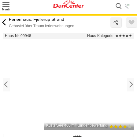
×
Menü
Suchen
Ferienhaus: Fjellerup Strand
Gehostet über Traum ferienwohnungen
Urlaubsziele
Haus-Nr. 09948
Haus-Kategorie:
★★★★★
Weitere Urlaubsziele
Angebote
Inspiration
Kontakt
Gut zu wissen
Login
Küste/See 400 m
Kundenbewertung