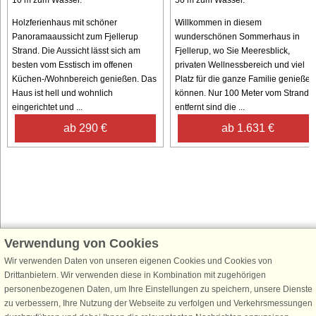
Holzferienhaus mit schöner
Willkommen in diesem
Panoramaaussicht zum Fjellerup
wunderschönen Sommerhaus in
Strand. Die Aussicht lässt sich am
Fjellerup, wo Sie Meeresblick,
besten vom Esstisch im offenen
privaten Wellnessbereich und viel
Küchen-/Wohnbereich genießen. Das
Platz für die ganze Familie genießen
Haus ist hell und wohnlich
können. Nur 100 Meter vom Strand
eingerichtet und ...
entfernt sind die ...
ab 290 €
ab 1.631 €
Verwendung von Cookies
Schließen Sie sich 100.000 Ferienhaus-Fans an
Wir verwenden Daten von unseren eigenen Cookies und Cookies von
Erhalten Sie einen
Willkommensgutschein von 25 €
für Ihren nächsten
Drittanbietern. Wir verwenden diese in Kombination mit zugehörigen
Ferienhausurlaub - melden Sie sich einfach für den DanCenter Newsletter
personenbezogenen Daten, um Ihre Einstellungen zu speichern, unsere Dienste
an. Verpassen Sie nie wieder exklusive Angebote, Gewinnspiele und
zu verbessern, Ihre Nutzung der Webseite zu verfolgen und Verkehrsmessungen
Urlaubstipps!