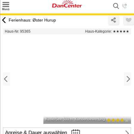
×
Menü
Suchen
Ferienhaus: Øster Hurup
Urlaubsziele
Haus-Nr. 95365
Haus-Kategorie:
★★★★★
Weitere Urlaubsziele
Angebote
Inspiration
Kontakt
Gut zu wissen
Login
Küste/See 500 m
Kundenbewertung
Anreise & Dauer auswählen