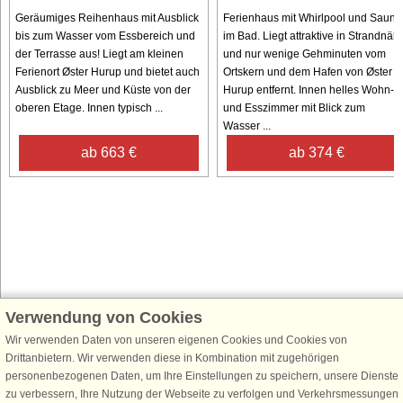
Geräumiges Reihenhaus mit Ausblick
Ferienhaus mit Whirlpool und Sauna
bis zum Wasser vom Essbereich und
im Bad. Liegt attraktive in Strandnäh
der Terrasse aus! Liegt am kleinen
und nur wenige Gehminuten vom
Ferienort Øster Hurup und bietet auch
Ortskern und dem Hafen von Øster
Ausblick zu Meer und Küste von der
Hurup entfernt. Innen helles Wohn-
oberen Etage. Innen typisch ...
und Esszimmer mit Blick zum
Wasser ...
ab 663 €
ab 374 €
Verwendung von Cookies
Schließen Sie sich 100.000 Ferienhaus-Fans an
Erhalten Sie einen
Willkommensgutschein von 25 €
für Ihren nächsten
Wir verwenden Daten von unseren eigenen Cookies und Cookies von
Ferienhausurlaub - melden Sie sich einfach für den DanCenter Newsletter
Drittanbietern. Wir verwenden diese in Kombination mit zugehörigen
an. Verpassen Sie nie wieder exklusive Angebote, Gewinnspiele und
personenbezogenen Daten, um Ihre Einstellungen zu speichern, unsere Dienste
Urlaubstipps!
zu verbessern, Ihre Nutzung der Webseite zu verfolgen und Verkehrsmessungen