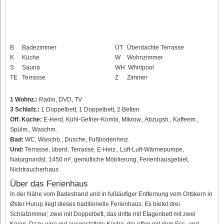
B
Badezimmer
ÜT
Überdachte Terrasse
K
Küche
W
Wohnzimmer
S
Sauna
WH
Whirlpool
TE
Terrasse
Z
Zimmer
1 Wohnz.:
Radio, DVD, TV
3 Schlafz.:
1 Doppelbett, 1 Doppelbett, 2 Betten
Off. Küche:
E-Herd, Kühl-Gefrier-Kombi, Mikrow., Abzugsh., Kaffeem.,
Spülm., Waschm.
Bad:
WC, Waschb., Dusche, Fußbodenheiz.
Und:
Terrasse, überd. Terrasse, E-Heiz., Luft-Luft-Wärmepumpe,
Naturgrundst. 1450 m², gemütliche Möblierung, Ferienhausgebiet,
Nichtraucherhaus
Über das Ferienhaus
In der Nähe vom Badestrand und in fußläufiger Entfernung vom Ortskern in
Øster Hurup liegt dieses traditionelle Ferienhaus. Es bietet drei
Schlafzimmer; zwei mit Doppelbett, das dritte mit Etagenbett mit zwei
Kojen. Dazu eine gut ausgestattete Küche, die offen mit dem Ess- und