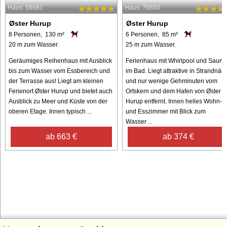
Haus: 56681
Haus: 76860
Øster Hurup
Øster Hurup
8 Personen, 130 m²
6 Personen, 85 m²
20 m zum Wasser.
25 m zum Wasser.
Geräumiges Reihenhaus mit Ausblick
Ferienhaus mit Whirlpool und Sauna
bis zum Wasser vom Essbereich und
im Bad. Liegt attraktive in Strandnäh
der Terrasse aus! Liegt am kleinen
und nur wenige Gehminuten vom
Ferienort Øster Hurup und bietet auch
Ortskern und dem Hafen von Øster
Ausblick zu Meer und Küste von der
Hurup entfernt. Innen helles Wohn-
oberen Etage. Innen typisch ...
und Esszimmer mit Blick zum
Wasser ...
ab 663 €
ab 374 €