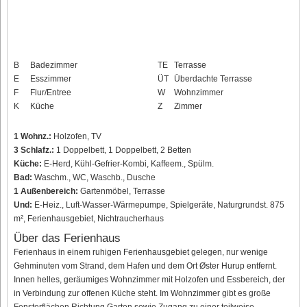
B
Badezimmer
TE
Terrasse
E
Esszimmer
ÜT
Überdachte Terrasse
F
Flur/Entree
W
Wohnzimmer
K
Küche
Z
Zimmer
1 Wohnz.:
Holzofen, TV
3 Schlafz.:
1 Doppelbett, 1 Doppelbett, 2 Betten
Küche:
E-Herd, Kühl-Gefrier-Kombi, Kaffeem., Spülm.
Bad:
Waschm., WC, Waschb., Dusche
1 Außenbereich:
Gartenmöbel, Terrasse
Und:
E-Heiz., Luft-Wasser-Wärmepumpe, Spielgeräte, Naturgrundst. 875
m², Ferienhausgebiet, Nichtraucherhaus
Über das Ferienhaus
Ferienhaus in einem ruhigen Ferienhausgebiet gelegen, nur wenige
Gehminuten vom Strand, dem Hafen und dem Ort Øster Hurup entfernt.
Innen helles, geräumiges Wohnzimmer mit Holzofen und Essbereich, der
in Verbindung zur offenen Küche steht. Im Wohnzimmer gibt es große
Fensterflächen Richtung Garten sowie Zugang zu einer teilweise