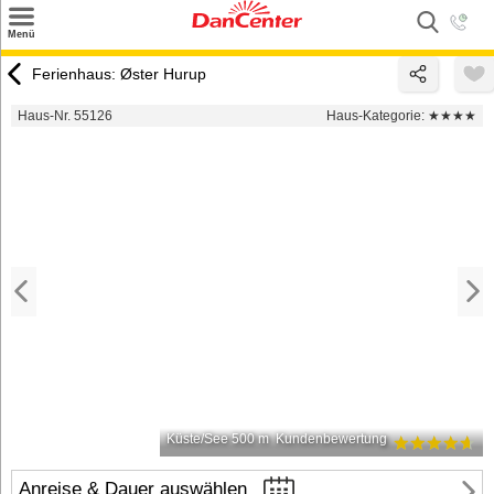
×
Menü
Suchen
Ferienhaus: Øster Hurup
Urlaubsziele
Haus-Nr. 55126
Haus-Kategorie:
★★★★
Weitere Urlaubsziele
Angebote
Inspiration
Kontakt
Gut zu wissen
Login
Küste/See 500 m
Kundenbewertung
Anreise & Dauer auswählen