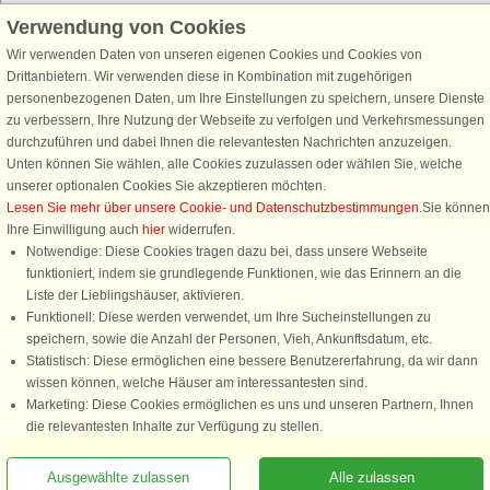
Verwendung von Cookies
Schließen Sie sich 100.000 Ferienhaus-Fans an
Erhalten Sie einen
Willkommensgutschein von 25 €
für Ihren nächsten
Wir verwenden Daten von unseren eigenen Cookies und Cookies von
Ferienhausurlaub - melden Sie sich einfach für den DanCenter Newsletter
Drittanbietern. Wir verwenden diese in Kombination mit zugehörigen
an. Verpassen Sie nie wieder exklusive Angebote, Gewinnspiele und
personenbezogenen Daten, um Ihre Einstellungen zu speichern, unsere Dienste
Urlaubstipps!
zu verbessern, Ihre Nutzung der Webseite zu verfolgen und Verkehrsmessungen
durchzuführen und dabei Ihnen die relevantesten Nachrichten anzuzeigen.
Unten können Sie wählen, alle Cookies zuzulassen oder wählen Sie, welche
unserer optionalen Cookies Sie akzeptieren möchten.
Lesen Sie mehr über unsere Cookie- und Datenschutzbestimmungen
.Sie können
Newsletter abonnieren
Ihre Einwilligung auch
hier
widerrufen.
Notwendige: Diese Cookies tragen dazu bei, dass unsere Webseite
funktioniert, indem sie grundlegende Funktionen, wie das Erinnern an die
Liste der Lieblingshäuser, aktivieren.
Funktionell: Diese werden verwendet, um Ihre Sucheinstellungen zu
Folgen Sie uns:
speichern, sowie die Anzahl der Personen, Vieh, Ankunftsdatum, etc.
Statistisch: Diese ermöglichen eine bessere Benutzererfahrung, da wir dann
Rufen Sie an, um zu buchen
DanCenter Kundenbewertung
wissen können, welche Häuser am interessantesten sind.
4,1 von 5
Marketing: Diese Cookies ermöglichen es uns und unseren Partnern, Ihnen
basierend auf mehr 135.870 Kundenbewertungen
die relevantesten Inhalte zur Verfügung zu stellen.
Sie sind hier: Øster Hurup, Himmerland, Dänemark, Ferienhaus 50440, 6
Ausgewählte zulassen
Alle zulassen
Personen