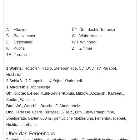
A
Alkoven
ÜT
Überdachte Terrasse
B
Badezimmer
W
Wohnzimmer
E
Esszimmer
WH
Whirlpool
K
Küche
Z
Zimmer
TE
Terrasse
1 Wohnz.:
Holzofen, Radio, Stereoanlage, CD, DVD, TV, Parabol,
Hochstuhl
2 Schlafz.:
1 Doppelbett, 4 Kojen, Kinderbett
1 Alkoven:
1 Doppelliege
Off. Küche:
E-Herd, Kühl-Gefrier-Kombi, Mikrow., Abzugsh., Kaffeem.,
Spülm., Waschm.
Bad:
WC, Waschb., Dusche, Fußbodenheiz.
Und:
Terrasse, überd. Terrasse, E-Heiz., Luft-Luft-Wärmepumpe,
Spielgeräte, Garten 800 m², gemütliche Möblierung, Ferienhausgebiet,
Nichtraucherhaus
Über das Ferienhaus
Ferienhaus mit Whirlpool, auf einem großen Grundstück in einem ruhigen