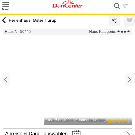
×
Menü
Suchen
Ferienhaus: Øster Hurup
Urlaubsziele
Haus-Nr. 50440
Haus-Kategorie:
★★★★
Weitere Urlaubsziele
Angebote
Inspiration
Kontakt
Gut zu wissen
Login
Küste/See 100 m
Kundenbewertung
Anreise & Dauer auswählen