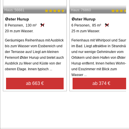
Haus: 56681
Haus: 76860
Øster Hurup
Øster Hurup
8 Personen, 130 m²
6 Personen, 85 m²
20 m zum Wasser.
25 m zum Wasser.
Geräumiges Reihenhaus mit Ausblick
Ferienhaus mit Whirlpool und Sauna
bis zum Wasser vom Essbereich und
im Bad. Liegt attraktive in Strandnäh
der Terrasse aus! Liegt am kleinen
und nur wenige Gehminuten vom
Ferienort Øster Hurup und bietet auch
Ortskern und dem Hafen von Øster
Ausblick zu Meer und Küste von der
Hurup entfernt. Innen helles Wohn-
oberen Etage. Innen typisch ...
und Esszimmer mit Blick zum
Wasser ...
ab 663 €
ab 374 €