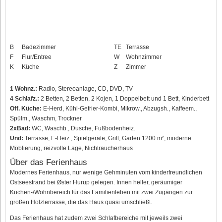
B
Badezimmer
TE
Terrasse
F
Flur/Entree
W
Wohnzimmer
K
Küche
Z
Zimmer
1 Wohnz.:
Radio, Stereoanlage, CD, DVD, TV
4 Schlafz.:
2 Betten, 2 Betten, 2 Kojen, 1 Doppelbett und 1 Bett, Kinderbett
Off. Küche:
E-Herd, Kühl-Gefrier-Kombi, Mikrow., Abzugsh., Kaffeem.,
Spülm., Waschm, Trockner
2xBad:
WC, Waschb., Dusche, Fußbodenheiz.
Und:
Terrasse, E-Heiz., Spielgeräte, Grill, Garten 1200 m², moderne
Möblierung, reizvolle Lage, Nichtraucherhaus
Über das Ferienhaus
Modernes Ferienhaus, nur wenige Gehminuten vom kinderfreundlichen
Ostseestrand bei Øster Hurup gelegen. Innen heller, geräumiger
Küchen-/Wohnbereich für das Familienleben mit zwei Zugängen zur
großen Holzterrasse, die das Haus quasi umschließt.
Das Ferienhaus hat zudem zwei Schlafbereiche mit jeweils zwei