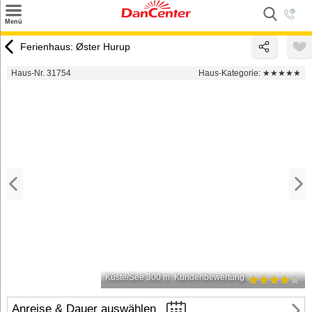
×
Menü
Suchen
Ferienhaus: Øster Hurup
Urlaubsziele
Haus-Nr. 31754
Haus-Kategorie:
★★★★★
Weitere Urlaubsziele
Angebote
Inspiration
Kontakt
Gut zu wissen
Login
Küste/See 300 m
Kundenbewertung
Anreise & Dauer auswählen