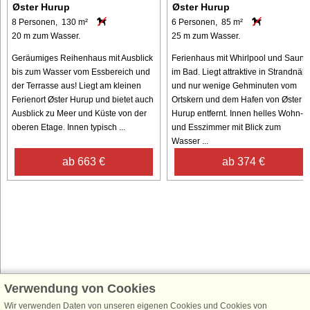
Øster Hurup
Øster Hurup
8 Personen, 130 m²
6 Personen, 85 m²
20 m zum Wasser.
25 m zum Wasser.
Geräumiges Reihenhaus mit Ausblick
Ferienhaus mit Whirlpool und Sauna
bis zum Wasser vom Essbereich und
im Bad. Liegt attraktive in Strandnäh
der Terrasse aus! Liegt am kleinen
und nur wenige Gehminuten vom
Ferienort Øster Hurup und bietet auch
Ortskern und dem Hafen von Øster
Ausblick zu Meer und Küste von der
Hurup entfernt. Innen helles Wohn-
oberen Etage. Innen typisch ...
und Esszimmer mit Blick zum
Wasser ...
ab 663 €
ab 374 €
Verwendung von Cookies
Schließen Sie sich 100.000 Ferienhaus-Fans an
Erhalten Sie einen
Willkommensgutschein von 25 €
für Ihren nächsten
Wir verwenden Daten von unseren eigenen Cookies und Cookies von