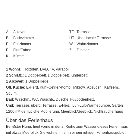
A
Alkoven
TE
Terrasse
B
Badezimmer
ÜT
Überdachte Terrasse
E
Esszimmer
W
Wohnzimmer
F
Flur/Entree
Z
Zimmer
K
Küche
1 Wohnz.:
Holzofen, DVD, TV, Parabol
2 Schlafz.:
1 Doppelbett, 1 Doppelbett, Kinderbett
1 Alkoven:
1 Doppelliege
Off. Küche:
E-Herd, Kühl-Gefrier-Kombi, Mikrow., Abzugsh., Kaffeem.,
Spülm.
Bad:
Waschm., WC, Waschb., Dusche, Fußbodenheiz.
Und:
Terrasse, überd. Terrasse, E-Heiz., Luft-Luft-Wärmepumpe, Garten
1200 m², gemütliche Möblierung, Meerblick/Seeblick, Nichtraucherhaus
Über das Ferienhaus
Bei Øster Hurup liegt vorne in der 2. Reihe zum Wasser dieses Ferienhaus
mit etwas Meerblick. Sie wohnen hier in einem ruhigen Ferienhausgebiet.