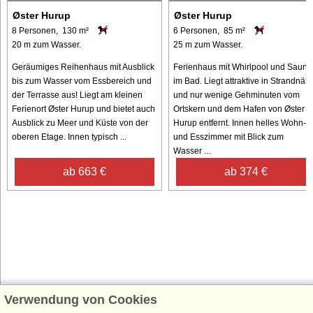
Øster Hurup
Øster Hurup
8 Personen, 130 m²
6 Personen, 85 m²
20 m zum Wasser.
25 m zum Wasser.
Geräumiges Reihenhaus mit Ausblick
Ferienhaus mit Whirlpool und Sauna
bis zum Wasser vom Essbereich und
im Bad. Liegt attraktive in Strandnäh
der Terrasse aus! Liegt am kleinen
und nur wenige Gehminuten vom
Ferienort Øster Hurup und bietet auch
Ortskern und dem Hafen von Øster
Ausblick zu Meer und Küste von der
Hurup entfernt. Innen helles Wohn-
oberen Etage. Innen typisch ...
und Esszimmer mit Blick zum
Wasser ...
ab 663 €
ab 374 €
Verwendung von Cookies
Schließen Sie sich 100.000 Ferienhaus-Fans an