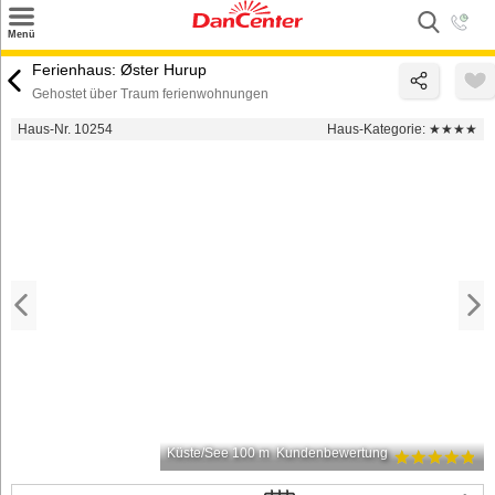
×
Menü
Suchen
Ferienhaus: Øster Hurup
Gehostet über Traum ferienwohnungen
Urlaubsziele
Haus-Nr. 10254
Haus-Kategorie:
★★★★
Weitere Urlaubsziele
Angebote
Inspiration
Kontakt
Gut zu wissen
Login
Küste/See 100 m
Kundenbewertung