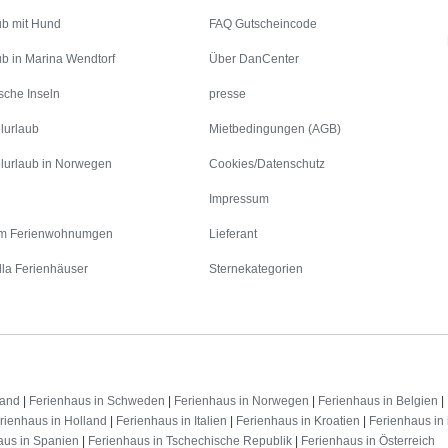
ub mit Hund
FAQ Gutscheincode
ub in Marina Wendtorf
Über DanCenter
sche Inseln
presse
lurlaub
Mietbedingungen (AGB)
lurlaub in Norwegen
Cookies/Datenschutz
Impressum
m Ferienwohnumgen
Lieferant
lla Ferienhäuser
Sternekategorien
land
|
Ferienhaus in Schweden
|
Ferienhaus in Norwegen
|
Ferienhaus in Belgien
|
rienhaus in Holland
|
Ferienhaus in Italien
|
Ferienhaus in Kroatien
|
Ferienhaus in 
aus in Spanien
|
Ferienhaus in Tschechische Republik
|
Ferienhaus in Österreich