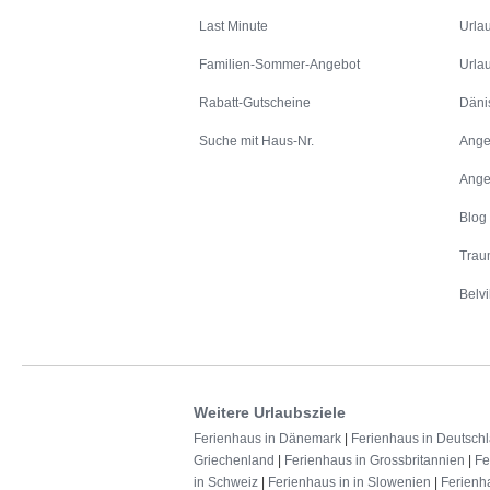
Last Minute
Urla
Familien-Sommer-Angebot
Urla
Rabatt-Gutscheine
Däni
Suche mit Haus-Nr.
Ange
Ange
Blog
Trau
Belvi
Weitere Urlaubsziele
Ferienhaus in Dänemark
|
Ferienhaus in Deutsch
Griechenland
|
Ferienhaus in Grossbritannien
|
Fe
in Schweiz
|
Ferienhaus in in Slowenien
|
Ferienh