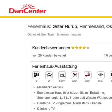
Ferienhaus:
Øster Hurup
,
Himmerland
,
Os
Gehostet über Traum ferienwohnungen
Kundenbewertungen
von 26 Kunden bewertet
4.0 vo
Ferienhaus-Ausstattung
6
2
66m²
nein
nein
Inkl.
Meerblick/Seeblick
Energiespar-Haus (hier heizen Sie mit Erdwärme,
Sonnenenergie, Luft-Luft- oder Luft-Wasser-Wärmepu
Deutsche TV Programme: Mindestens 2 Kanäle
Dänische TV