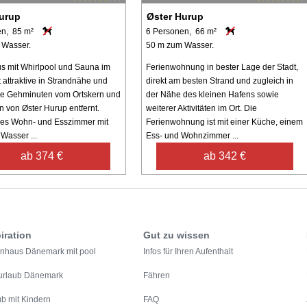
urup
Øster Hurup
en, 85 m²
6 Personen, 66 m²
 Wasser.
50 m zum Wasser.
s mit Whirlpool und Sauna im
Ferienwohnung in bester Lage der Stadt,
 attraktive in Strandnähe und
direkt am besten Strand und zugleich in
ge Gehminuten vom Ortskern und
der Nähe des kleinen Hafens sowie
 von Øster Hurup entfernt.
weiterer Aktivitäten im Ort. Die
les Wohn- und Esszimmer mit
Ferienwohnung ist mit einer Küche, einem
Wasser ...
Ess- und Wohnzimmer ...
ab 374 €
ab 342 €
iration
Gut zu wissen
enhaus Dänemark mit pool
Infos für Ihren Aufenthalt
urlaub Dänemark
Fähren
ub mit Kindern
FAQ