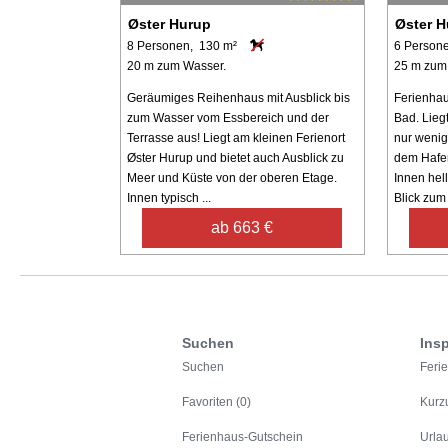
Øster Hurup
Øster H
8 Personen, 130 m²
6 Person
20 m zum Wasser.
25 m zum
Geräumiges Reihenhaus mit Ausblick bis
Ferienhau
zum Wasser vom Essbereich und der
Bad. Liegt
Terrasse aus! Liegt am kleinen Ferienort
nur weni
Øster Hurup und bietet auch Ausblick zu
dem Hafen
Meer und Küste von der oberen Etage.
Innen hel
Innen typisch ...
Blick zum 
ab 663 €
Suchen
Insp
Suchen
Feri
Favoriten (0)
Kurz
Ferienhaus-Gutschein
Urla