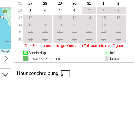
31
27
28
29
30
31
1
2
32
3
4
5
6
7
8
9
33
10
11
12
13
14
15
16
34
17
18
19
20
21
22
23
35
24
25
26
27
28
29
30
36
31
1
2
3
4
5
6
Das Ferienhaus ist im gewünschten Zeitraum nicht verfügbar.
Anreisetag
frei
gewählter Zeitraum
belegt
Hausbeschreibung