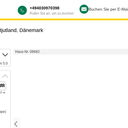
+494030970398
Buchen Sie per E-Mai
Rufen Sie an, um zu buchen
tjutland
,
Dänemark
Haus-Nr. 08682
n 5.0
50 m
mpe)