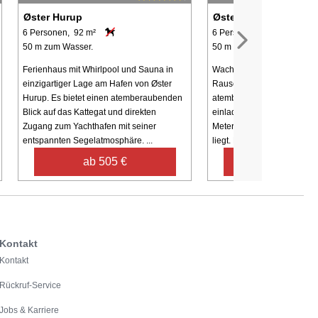
Øster Hurup
Øster Hurup
6 Personen, 92 m²
6 Personen, 66 m²
50 m zum Wasser.
50 m zum Wasser.
Ferienhaus mit Whirlpool und Sauna in
Wachen Sie mit dem beruh
einzigartiger Lage am Hafen von Øster
Rauschen der Wellen und 
Hurup. Es bietet einen atemberaubenden
atemberaubenden Meerblic
Blick auf das Kattegat und direkten
einladenden Ferienhaus au
Zugang zum Yachthafen mit seiner
Meter vom Strand in Øster 
entspannten Segelatmosphäre. ...
liegt. Mit seiner Mischung ..
ab 505 €
ab 231 €
Kontakt
Kontakt
Rückruf-Service
Jobs & Karriere