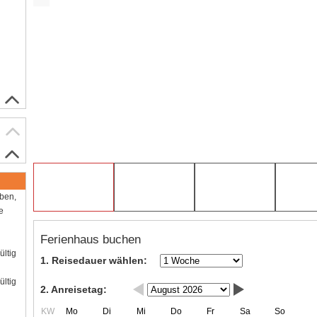
aben,
e
Ferienhaus buchen
ültig
1. Reisedauer wählen:
ültig
2. Anreisetag:
KW
Mo
Di
Mi
Do
Fr
Sa
So