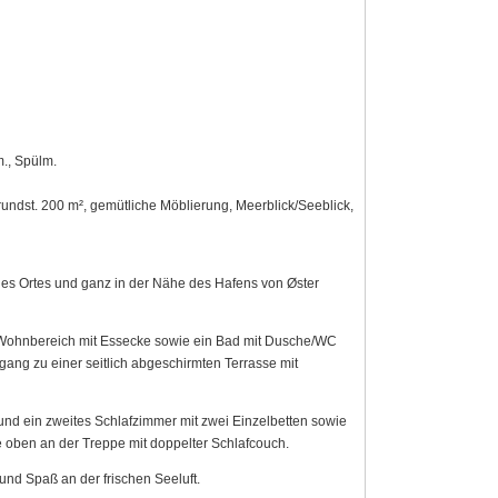
m., Spülm.
undst. 200 m², gemütliche Möblierung, Meerblick/Seeblick,
des Ortes und ganz in der Nähe des Hafens von Øster
n-/Wohnbereich mit Essecke sowie ein Bad mit Dusche/WC
g zu einer seitlich abgeschirmten Terrasse mit
nd ein zweites Schlafzimmer mit zwei Einzelbetten sowie
 oben an der Treppe mit doppelter Schlafcouch.
 und Spaß an der frischen Seeluft.