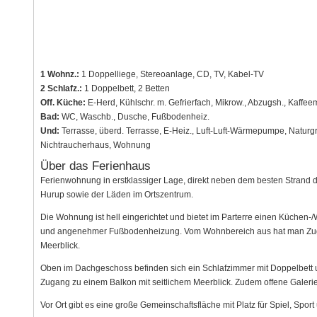
1 Wohnz.:
1 Doppelliege, Stereoanlage, CD, TV, Kabel-TV
2 Schlafz.:
1 Doppelbett, 2 Betten
Off. Küche:
E-Herd, Kühlschr. m. Gefrierfach, Mikrow., Abzugsh., Kaffee
Bad:
WC, Waschb., Dusche, Fußbodenheiz.
Und:
Terrasse, überd. Terrasse, E-Heiz., Luft-Luft-Wärmepumpe, Naturgr
Nichtraucherhaus, Wohnung
Über das Ferienhaus
Ferienwohnung in erstklassiger Lage, direkt neben dem besten Strand 
Hurup sowie der Läden im Ortszentrum.
Die Wohnung ist hell eingerichtet und bietet im Parterre einen Küche
und angenehmer Fußbodenheizung. Vom Wohnbereich aus hat man Zugan
Meerblick.
Oben im Dachgeschoss befinden sich ein Schlafzimmer mit Doppelbett u
Zugang zu einem Balkon mit seitlichem Meerblick. Zudem offene Galerie
Vor Ort gibt es eine große Gemeinschaftsfläche mit Platz für Spiel, Sport