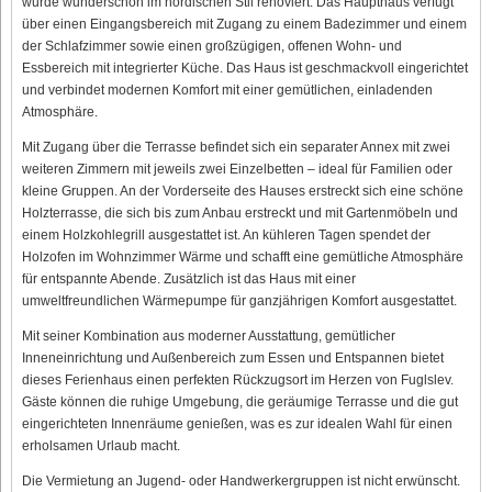
wurde wunderschön im nordischen Stil renoviert. Das Haupthaus verfügt
über einen Eingangsbereich mit Zugang zu einem Badezimmer und einem
der Schlafzimmer sowie einen großzügigen, offenen Wohn- und
Essbereich mit integrierter Küche. Das Haus ist geschmackvoll eingerichtet
und verbindet modernen Komfort mit einer gemütlichen, einladenden
Atmosphäre.
Mit Zugang über die Terrasse befindet sich ein separater Annex mit zwei
weiteren Zimmern mit jeweils zwei Einzelbetten – ideal für Familien oder
kleine Gruppen. An der Vorderseite des Hauses erstreckt sich eine schöne
Holzterrasse, die sich bis zum Anbau erstreckt und mit Gartenmöbeln und
einem Holzkohlegrill ausgestattet ist. An kühleren Tagen spendet der
Holzofen im Wohnzimmer Wärme und schafft eine gemütliche Atmosphäre
für entspannte Abende. Zusätzlich ist das Haus mit einer
umweltfreundlichen Wärmepumpe für ganzjährigen Komfort ausgestattet.
Mit seiner Kombination aus moderner Ausstattung, gemütlicher
Inneneinrichtung und Außenbereich zum Essen und Entspannen bietet
dieses Ferienhaus einen perfekten Rückzugsort im Herzen von Fuglslev.
Gäste können die ruhige Umgebung, die geräumige Terrasse und die gut
eingerichteten Innenräume genießen, was es zur idealen Wahl für einen
erholsamen Urlaub macht.
Die Vermietung an Jugend- oder Handwerkergruppen ist nicht erwünscht.