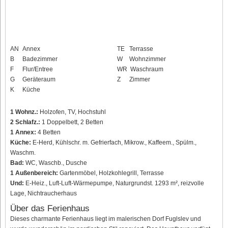
AN
Annex
TE
Terrasse
B
Badezimmer
W
Wohnzimmer
F
Flur/Entree
WR
Waschraum
G
Geräteraum
Z
Zimmer
K
Küche
1 Wohnz.:
Holzofen, TV, Hochstuhl
2 Schlafz.:
1 Doppelbett, 2 Betten
1 Annex:
4 Betten
Küche:
E-Herd, Kühlschr. m. Gefrierfach, Mikrow., Kaffeem., Spülm.,
Waschm.
Bad:
WC, Waschb., Dusche
1 Außenbereich:
Gartenmöbel, Holzkohlegrill, Terrasse
Und:
E-Heiz., Luft-Luft-Wärmepumpe, Naturgrundst. 1293 m², reizvolle
Lage, Nichtraucherhaus
Über das Ferienhaus
Dieses charmante Ferienhaus liegt im malerischen Dorf Fuglslev und