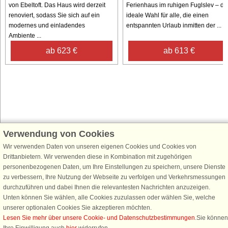
von Ebeltoft. Das Haus wird derzeit
Ferienhaus im ruhigen Fuglslev – di
renoviert, sodass Sie sich auf ein
ideale Wahl für alle, die einen
modernes und einladendes
entspannten Urlaub inmitten der ...
Ambiente ...
ab 623 €
ab 613 €
Verwendung von Cookies
Schließen Sie sich 100.000 Ferienhaus-Fans an
Wir verwenden Daten von unseren eigenen Cookies und Cookies von
Erhalten Sie einen
Willkommensgutschein von 25 €
für Ihren nächsten
Drittanbietern. Wir verwenden diese in Kombination mit zugehörigen
Ferienhausurlaub - melden Sie sich einfach für den DanCenter Newsletter
personenbezogenen Daten, um Ihre Einstellungen zu speichern, unsere Dienste
an. Verpassen Sie nie wieder exklusive Angebote, Gewinnspiele und
zu verbessern, Ihre Nutzung der Webseite zu verfolgen und Verkehrsmessungen
Urlaubstipps!
durchzuführen und dabei Ihnen die relevantesten Nachrichten anzuzeigen.
Unten können Sie wählen, alle Cookies zuzulassen oder wählen Sie, welche
unserer optionalen Cookies Sie akzeptieren möchten.
Lesen Sie mehr über unsere Cookie- und Datenschutzbestimmungen
.Sie können