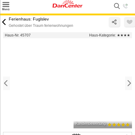
×
Menü
Suchen
Ferienhaus: Fuglslev
Gehostet über Traum ferienwohnungen
Urlaubsziele
Haus-Nr. 45707
Haus-Kategorie:
★★★★
Weitere Urlaubsziele
Angebote
Inspiration
Kontakt
Gut zu wissen
Login
Kundenbewertung