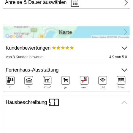
Anreise & Dauer auswählen
Karte
Kundenbewertungen
von 8 Kunden bewertet
4.9 von 5.0
Ferienhaus-Ausstattung
8
3
70m²
ja
nein
Inkl.
6 km
Hausbeschreibung