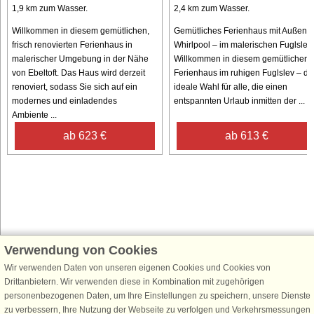
1,9 km zum Wasser.
2,4 km zum Wasser.
Willkommen in diesem gemütlichen,
Gemütliches Ferienhaus mit Außen-
frisch renovierten Ferienhaus in
Whirlpool – im malerischen Fuglslev
malerischer Umgebung in der Nähe
Willkommen in diesem gemütlichen
von Ebeltoft. Das Haus wird derzeit
Ferienhaus im ruhigen Fuglslev – di
renoviert, sodass Sie sich auf ein
ideale Wahl für alle, die einen
modernes und einladendes
entspannten Urlaub inmitten der ...
Ambiente ...
ab 623 €
ab 613 €
Verwendung von Cookies
Schließen Sie sich 100.000 Ferienhaus-Fans an
Wir verwenden Daten von unseren eigenen Cookies und Cookies von
Erhalten Sie einen
Willkommensgutschein von 25 €
für Ihren nächsten
Drittanbietern. Wir verwenden diese in Kombination mit zugehörigen
Ferienhausurlaub - melden Sie sich einfach für den DanCenter Newsletter
personenbezogenen Daten, um Ihre Einstellungen zu speichern, unsere Dienste
an. Verpassen Sie nie wieder exklusive Angebote, Gewinnspiele und
zu verbessern, Ihre Nutzung der Webseite zu verfolgen und Verkehrsmessungen