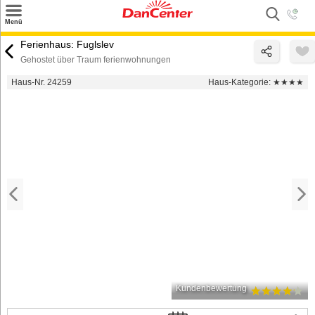
×
Menü
Suchen
Ferienhaus: Fuglslev
Gehostet über Traum ferienwohnungen
Urlaubsziele
Haus-Nr. 24259
Haus-Kategorie:
★★★★
Weitere Urlaubsziele
Angebote
Inspiration
Kontakt
Gut zu wissen
Login
Kundenbewertung