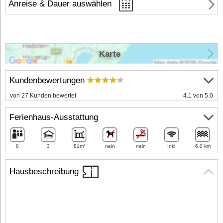
Anreise & Dauer auswählen
Karte
Kundenbewertungen
von 27 Kunden bewertet
4.1 von 5.0
Ferienhaus-Ausstattung
8
3
81m²
nein
nein
Inkl.
6,0 km
Hausbeschreibung