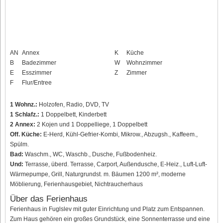
AN
Annex
K
Küche
B
Badezimmer
W
Wohnzimmer
E
Esszimmer
Z
Zimmer
F
Flur/Entree
1 Wohnz.:
Holzofen, Radio, DVD, TV
1 Schlafz.:
1 Doppelbett, Kinderbett
2 Annex:
2 Kojen und 1 Doppelliege, 1 Doppelbett
Off. Küche:
E-Herd, Kühl-Gefrier-Kombi, Mikrow., Abzugsh., Kaffeem.,
Spülm.
Bad:
Waschm., WC, Waschb., Dusche, Fußbodenheiz.
Und:
Terrasse, überd. Terrasse, Carport, Außendusche, E-Heiz., Luft-Luft-
Wärmepumpe, Grill, Naturgrundst. m. Bäumen 1200 m², moderne
Möblierung, Ferienhausgebiet, Nichtraucherhaus
Über das Ferienhaus
Ferienhaus in Fuglslev mit guter Einrichtung und Platz zum Entspannen.
Zum Haus gehören ein großes Grundstück, eine Sonnenterrasse und eine