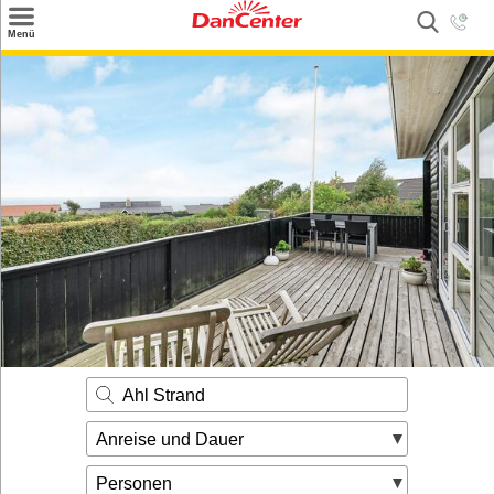
×
Menü
Suchen
Urlaubsziele
Weitere Urlaubsziele
Angebote
Inspiration
Kontakt
Gut zu wissen
Login
Ahl Strand
Anreise und Dauer
Personen