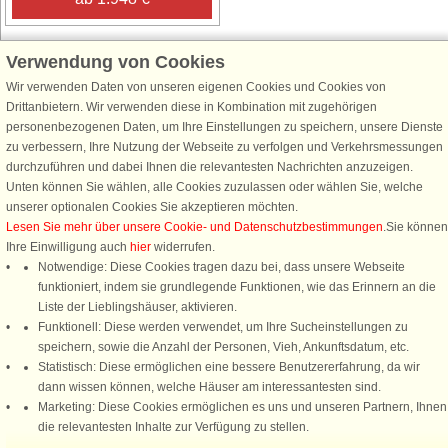
Verwendung von Cookies
Wir verwenden Daten von unseren eigenen Cookies und Cookies von
Schließen Sie sich 100.000 Ferienhaus-Fans an
Drittanbietern. Wir verwenden diese in Kombination mit zugehörigen
personenbezogenen Daten, um Ihre Einstellungen zu speichern, unsere Dienste
Erhalten Sie einen
Willkommensgutschein von 25 €
für Ihren nächsten
zu verbessern, Ihre Nutzung der Webseite zu verfolgen und Verkehrsmessungen
Ferienhausurlaub - melden Sie sich einfach für den DanCenter Newsletter
durchzuführen und dabei Ihnen die relevantesten Nachrichten anzuzeigen.
an. Verpassen Sie nie wieder exklusive Angebote, Gewinnspiele und
Unten können Sie wählen, alle Cookies zuzulassen oder wählen Sie, welche
Urlaubstipps!
unserer optionalen Cookies Sie akzeptieren möchten.
Lesen Sie mehr über unsere Cookie- und Datenschutzbestimmungen
.Sie können
Ihre Einwilligung auch
hier
widerrufen.
Notwendige: Diese Cookies tragen dazu bei, dass unsere Webseite
funktioniert, indem sie grundlegende Funktionen, wie das Erinnern an die
Newsletter abonnieren
Liste der Lieblingshäuser, aktivieren.
Funktionell: Diese werden verwendet, um Ihre Sucheinstellungen zu
speichern, sowie die Anzahl der Personen, Vieh, Ankunftsdatum, etc.
Statistisch: Diese ermöglichen eine bessere Benutzererfahrung, da wir
dann wissen können, welche Häuser am interessantesten sind.
Folgen Sie uns:
Marketing: Diese Cookies ermöglichen es uns und unseren Partnern, Ihnen
Rufen Sie an, um zu buchen
die relevantesten Inhalte zur Verfügung zu stellen.
DanCenter Kundenbewertung