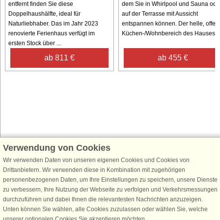
entfernt finden Sie diese
dem Sie in Whirlpool und Sauna ode
Doppelhaushälfte, ideal für
auf der Terrasse mit Aussicht
Naturliebhaber. Das im Jahr 2023
entspannen können. Der helle, offen
renovierte Ferienhaus verfügt im
Küchen-/Wohnbereich des Hauses ..
ersten Stock über ...
ab 811 €
ab 455 €
Verwendung von Cookies
Schließen Sie sich 100.000 Ferienhaus-Fans an
Erhalten Sie einen
Willkommensgutschein von 25 €
für Ihren nächsten
Wir verwenden Daten von unseren eigenen Cookies und Cookies von
Ferienhausurlaub - melden Sie sich einfach für den DanCenter Newsletter
Drittanbietern. Wir verwenden diese in Kombination mit zugehörigen
an. Verpassen Sie nie wieder exklusive Angebote, Gewinnspiele und
personenbezogenen Daten, um Ihre Einstellungen zu speichern, unsere Dienste
Urlaubstipps!
zu verbessern, Ihre Nutzung der Webseite zu verfolgen und Verkehrsmessungen
durchzuführen und dabei Ihnen die relevantesten Nachrichten anzuzeigen.
Unten können Sie wählen, alle Cookies zuzulassen oder wählen Sie, welche
unserer optionalen Cookies Sie akzeptieren möchten.