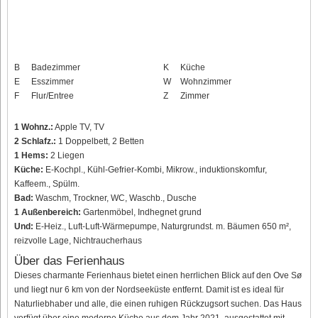
B
Badezimmer
K
Küche
E
Esszimmer
W
Wohnzimmer
F
Flur/Entree
Z
Zimmer
1 Wohnz.:
Apple TV, TV
2 Schlafz.:
1 Doppelbett, 2 Betten
1 Hems:
2 Liegen
Küche:
E-Kochpl., Kühl-Gefrier-Kombi, Mikrow., induktionskomfur,
Kaffeem., Spülm.
Bad:
Waschm, Trockner, WC, Waschb., Dusche
1 Außenbereich:
Gartenmöbel, Indhegnet grund
Und:
E-Heiz., Luft-Luft-Wärmepumpe, Naturgrundst. m. Bäumen 650 m²,
reizvolle Lage, Nichtraucherhaus
Über das Ferienhaus
Dieses charmante Ferienhaus bietet einen herrlichen Blick auf den Ove Sø
und liegt nur 6 km von der Nordseeküste entfernt. Damit ist es ideal für
Naturliebhaber und alle, die einen ruhigen Rückzugsort suchen. Das Haus
verfügt über eine moderne Küche aus dem Jahr 2021, ausgestattet mit