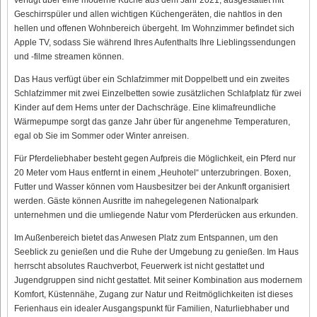
Geschirrspüler und allen wichtigen Küchengeräten, die nahtlos in den
hellen und offenen Wohnbereich übergeht. Im Wohnzimmer befindet sich
Apple TV, sodass Sie während Ihres Aufenthalts Ihre Lieblingssendungen
und -filme streamen können.
Das Haus verfügt über ein Schlafzimmer mit Doppelbett und ein zweites
Schlafzimmer mit zwei Einzelbetten sowie zusätzlichen Schlafplatz für zwei
Kinder auf dem Hems unter der Dachschräge. Eine klimafreundliche
Wärmepumpe sorgt das ganze Jahr über für angenehme Temperaturen,
egal ob Sie im Sommer oder Winter anreisen.
Für Pferdeliebhaber besteht gegen Aufpreis die Möglichkeit, ein Pferd nur
20 Meter vom Haus entfernt in einem „Heuhotel“ unterzubringen. Boxen,
Futter und Wasser können vom Hausbesitzer bei der Ankunft organisiert
werden. Gäste können Ausritte im nahegelegenen Nationalpark
unternehmen und die umliegende Natur vom Pferderücken aus erkunden.
Im Außenbereich bietet das Anwesen Platz zum Entspannen, um den
Seeblick zu genießen und die Ruhe der Umgebung zu genießen. Im Haus
herrscht absolutes Rauchverbot, Feuerwerk ist nicht gestattet und
Jugendgruppen sind nicht gestattet. Mit seiner Kombination aus modernem
Komfort, Küstennähe, Zugang zur Natur und Reitmöglichkeiten ist dieses
Ferienhaus ein idealer Ausgangspunkt für Familien, Naturliebhaber und