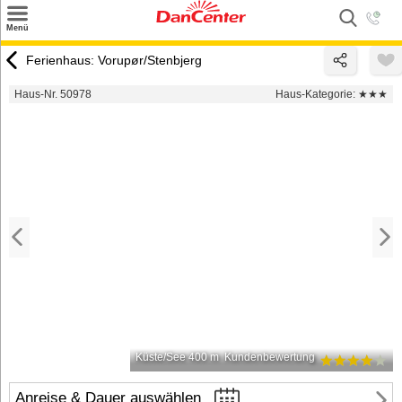
×
Menü
Suchen
Ferienhaus: Vorupør/Stenbjerg
Urlaubsziele
Haus-Nr. 50978
Haus-Kategorie:
★★★
Weitere Urlaubsziele
Angebote
Inspiration
Kontakt
Gut zu wissen
Login
Küste/See 400 m
Kundenbewertung
Anreise & Dauer auswählen