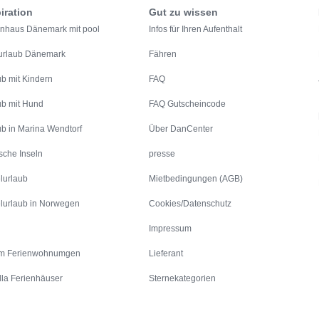
iration
Gut zu wissen
enhaus Dänemark mit pool
Infos für Ihren Aufenthalt
urlaub Dänemark
Fähren
ub mit Kindern
FAQ
ub mit Hund
FAQ Gutscheincode
ub in Marina Wendtorf
Über DanCenter
sche Inseln
presse
lurlaub
Mietbedingungen (AGB)
lurlaub in Norwegen
Cookies/Datenschutz
Impressum
m Ferienwohnumgen
Lieferant
lla Ferienhäuser
Sternekategorien