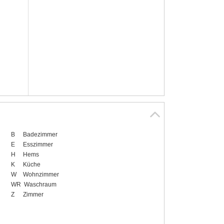
B
Badezimmer
E
Esszimmer
H
Hems
K
Küche
W
Wohnzimmer
WR
Waschraum
Z
Zimmer