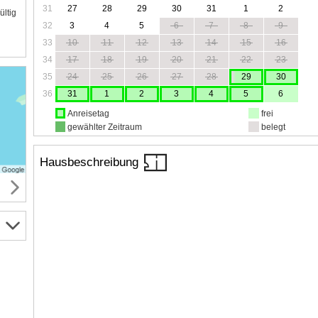
31
27
28
29
30
31
1
2
ültig
32
3
4
5
6
7
8
9
33
10
11
12
13
14
15
16
34
17
18
19
20
21
22
23
35
24
25
26
27
28
29
30
36
31
1
2
3
4
5
6
Anreisetag
frei
gewählter Zeitraum
belegt
Hausbeschreibung