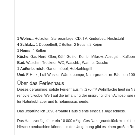
1 Wohnz.:
Holzofen, Stereoanlage, CD, TV, Kinderbett, Hochstuhl
4 Schlafz.:
1 Doppelbett, 2 Betten, 2 Betten, 2 Kojen
1 Hems:
4 Betten
Küche:
Gas-Herd, Ofen, Kühl-Gefrier-Kombi, Mikrow., Abzugsh., Kaffeem
Bad:
Waschm, Trockner, WC, Waschb., Wanne, Dusche
1 Außenbereich:
Gartenmöbel, Holzkohlegrill
Und:
E-Heiz., Luft-Wasser-Wärmepumpe, Naturgrundst. m. Bäumen 100
Über das Ferienhaus
Dieses geräumige, solide Ferienhaus mit 270 m² Wohnfläche liegt im Na
renoviert, wobei Wert auf die Erhaltung der ursprünglichen Atmosphäre 
für Naturliebhaber und Erholungssuchende.
Das ursprünglich 1890 erbaute Haus diente einst als Jagdschloss.
Das Haus verfügt über ein 10.000 m² großes Naturgrundstück mit reich
Hirsche beobachten können. In der Umgebung gibt es einen großen Rot