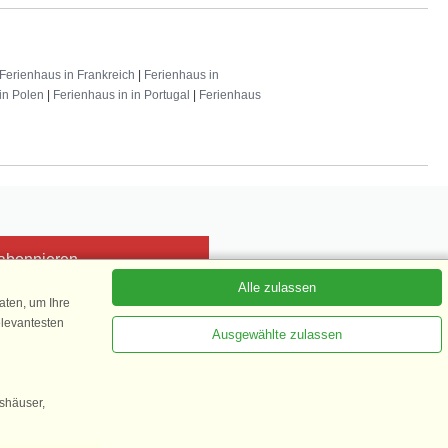
Ferienhaus in Frankreich
|
Ferienhaus in
in Polen
|
Ferienhaus in in Portugal
|
Ferienhaus
 abonnieren
Alle zulassen
ten, um Ihre
elevantesten
Ausgewählte zulassen
Kundenbewertung
1 von 5
gshäuser,
35.870 Kundenbewertungen
n