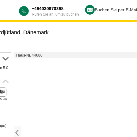
+494030970398
Buchen Sie per E-Mai
Rufen Sie an, um zu buchen
djütland
,
Dänemark
Haus-Nr. 44680
n 5.0
,5 km
mpe)