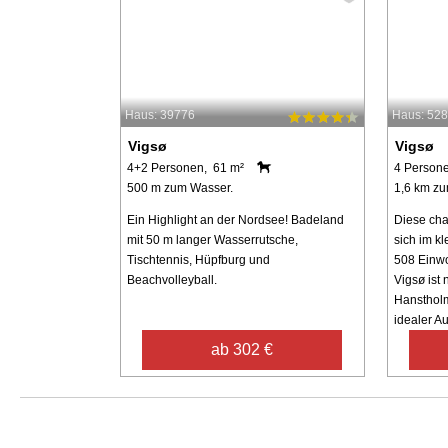
Haus: 39776
Haus: 52
Vigsø
Vigsø
4+2 Personen, 61 m²
4 Person
500 m zum Wasser.
1,6 km zu
Ein Highlight an der Nordsee! Badeland
Diese cha
mit 50 m langer Wasserrutsche,
sich im kl
Tischtennis, Hüpfburg und
508 Einwo
Beachvolleyball.
Vigsø ist
Hanstholm
idealer A
ab 302 €