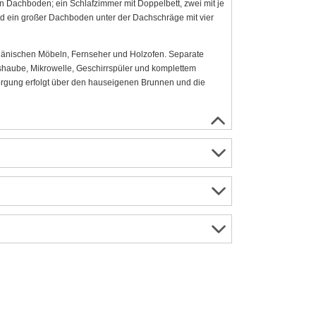
nen Dachboden; ein Schlafzimmer mit Doppelbett, zwei mit je
und ein großer Dachboden unter der Dachschräge mit vier
dänischen Möbeln, Fernseher und Holzofen. Separate
haube, Mikrowelle, Geschirrspüler und komplettem
orgung erfolgt über den hauseigenen Brunnen und die