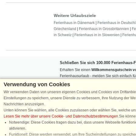
Weitere Urlaubsziele
Ferienhaus in Dänemark
|
Ferienhaus in Deutsch
Griechenland
|
Ferienhaus in Grossbritannien
|
Fe
in Schweiz
|
Ferienhaus in in Slowenien
|
Ferienh
Schließen Sie sich 100.000 Ferienhaus-
Erhalten Sie einen
Willkommensgutschein vo
Ferienhausurlaub - melden Sie sich einfach f
Verpassen Sie nie wieder exklusive Angebote
Verwendung von Cookies
Wir verwenden Daten von unseren eigenen Cookies und Cookies von Drittanbie
Einstellungen zu speichern, unsere Dienste zu verbessern, Ihre Nutzung der W
Nachrichten anzuzeigen.
Unten können Sie wählen, alle Cookies zuzulassen oder wählen Sie, welche un
Lesen Sie mehr über unsere Cookie- und Datenschutzbestimmungen
.Sie könne
Folgen Sie uns:
Notwendige: Diese Cookies tragen dazu bei, dass unsere Webseite funktionie
aktivieren.
Chat
Funktionell: Diese werden verwendet, um Ihre Sucheinstellungen zu speicher