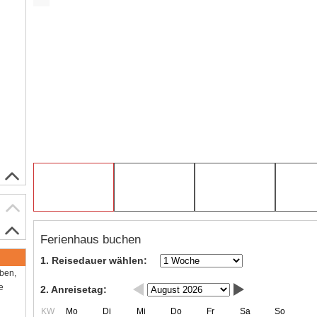
Ferienhaus buchen
1. Reisedauer wählen:
aben,
e
2. Anreisetag:
KW
Mo
Di
Mi
Do
Fr
Sa
So