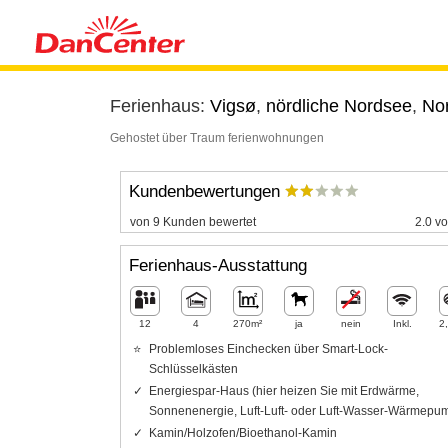
Ferienhaus:
Vigsø
,
nördliche Nordsee
,
Nor
Gehostet über Traum ferienwohnungen
Kundenbewertungen
von 9 Kunden bewertet
2.0 vo
Ferienhaus-Ausstattung
12
4
270m²
ja
nein
Inkl.
2
Problemloses Einchecken über Smart-Lock-
Schlüsselkästen
Energiespar-Haus (hier heizen Sie mit Erdwärme,
Sonnenenergie, Luft-Luft- oder Luft-Wasser-Wärmepu
Kamin/Holzofen/Bioethanol-Kamin