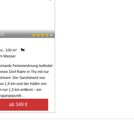
830
en, 100 m²
m Wasser.
rmante Ferienwohnung befindet
einen Dorf Ræhr in Thy mit nur
hnern. Der Sandstrand von
 nur 1,6 km und der Hafen von
 nur 1,5 km entfernt – ein
usgangspunkt ...
ab 349 €