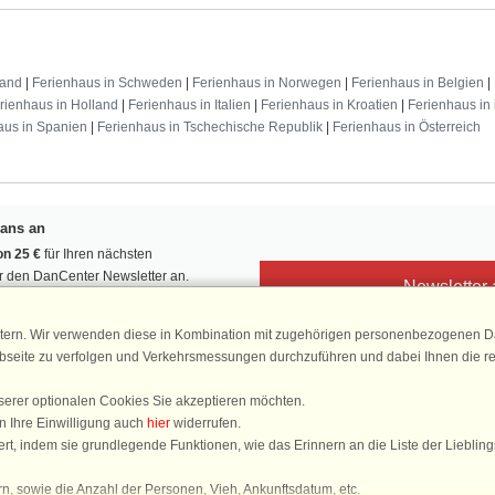
land
|
Ferienhaus in Schweden
|
Ferienhaus in Norwegen
|
Ferienhaus in Belgien
|
rienhaus in Holland
|
Ferienhaus in Italien
|
Ferienhaus in Kroatien
|
Ferienhaus in 
aus in Spanien
|
Ferienhaus in Tschechische Republik
|
Ferienhaus in Österreich
Fans an
n 25 €
für Ihren nächsten
ür den DanCenter Newsletter an.
Newsletter
, Gewinnspiele und Urlaubstipps!
tern. Wir verwenden diese in Kombination mit zugehörigen personenbezogenen Da
ebseite zu verfolgen und Verkehrsmessungen durchzuführen und dabei Ihnen die r
serer optionalen Cookies Sie akzeptieren möchten.
DanCenter 
n Ihre Einwilligung auch
hier
widerrufen.
4,
rt, indem sie grundlegende Funktionen, wie das Erinnern an die Liste der Lieblin
basierend auf mehr 1
n, sowie die Anzahl der Personen, Vieh, Ankunftsdatum, etc.
Sie sind hier: Vigsø, nördliche Nordsee, Dänemark, Ferienhaus 44680, 12 Persone