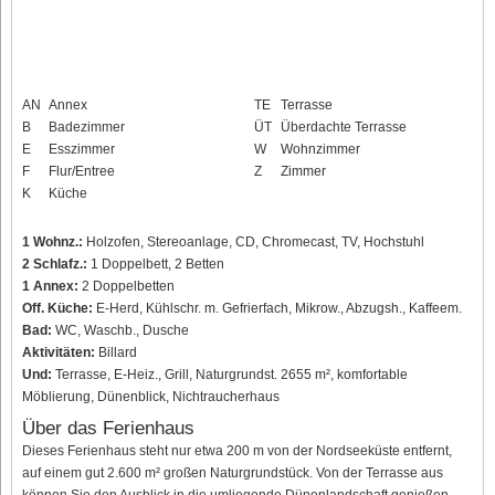
AN
Annex
TE
Terrasse
B
Badezimmer
ÜT
Überdachte Terrasse
E
Esszimmer
W
Wohnzimmer
F
Flur/Entree
Z
Zimmer
K
Küche
1 Wohnz.:
Holzofen, Stereoanlage, CD, Chromecast, TV, Hochstuhl
2 Schlafz.:
1 Doppelbett, 2 Betten
1 Annex:
2 Doppelbetten
Off. Küche:
E-Herd, Kühlschr. m. Gefrierfach, Mikrow., Abzugsh., Kaffeem.
Bad:
WC, Waschb., Dusche
Aktivitäten:
Billard
Und:
Terrasse, E-Heiz., Grill, Naturgrundst. 2655 m², komfortable
Möblierung, Dünenblick, Nichtraucherhaus
Über das Ferienhaus
Dieses Ferienhaus steht nur etwa 200 m von der Nordseeküste entfernt,
auf einem gut 2.600 m² großen Naturgrundstück. Von der Terrasse aus
können Sie den Ausblick in die umliegende Dünenlandschaft genießen.