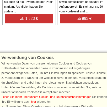
als auch für die Erwärmung des Pools
sowie gemütlichem Badezuber im
markant. Als Mieter haben Sie
Außenbereich. Es steht nur ca. 50 m
zudem ...
vom Nordseestrand ...
ab 1.323 €
ab 993 €
Verwendung von Cookies
Schließen Sie sich 100.000 Ferienhaus-Fans an
Wir verwenden Daten von unseren eigenen Cookies und Cookies von
Erhalten Sie einen
Willkommensgutschein von 25 €
für Ihren nächsten
Drittanbietern. Wir verwenden diese in Kombination mit zugehörigen
Ferienhausurlaub - melden Sie sich einfach für den DanCenter Newsletter
personenbezogenen Daten, um Ihre Einstellungen zu speichern, unsere Dienste
an. Verpassen Sie nie wieder exklusive Angebote, Gewinnspiele und
zu verbessern, Ihre Nutzung der Webseite zu verfolgen und Verkehrsmessungen
Urlaubstipps!
durchzuführen und dabei Ihnen die relevantesten Nachrichten anzuzeigen.
Unten können Sie wählen, alle Cookies zuzulassen oder wählen Sie, welche
unserer optionalen Cookies Sie akzeptieren möchten.
Lesen Sie mehr über unsere Cookie- und Datenschutzbestimmungen
.Sie können
Ihre Einwilligung auch
hier
widerrufen.
Newsletter abonnieren
Notwendige: Diese Cookies tragen dazu bei, dass unsere Webseite