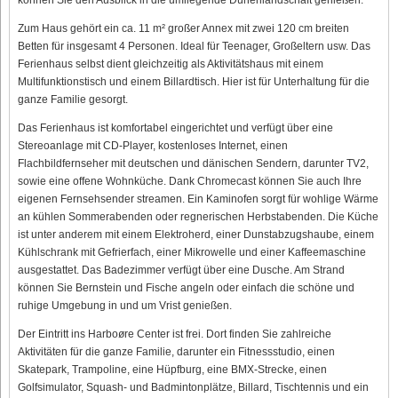
Zum Haus gehört ein ca. 11 m² großer Annex mit zwei 120 cm breiten
Betten für insgesamt 4 Personen. Ideal für Teenager, Großeltern usw. Das
Ferienhaus selbst dient gleichzeitig als Aktivitätshaus mit einem
Multifunktionstisch und einem Billardtisch. Hier ist für Unterhaltung für die
ganze Familie gesorgt.
Das Ferienhaus ist komfortabel eingerichtet und verfügt über eine
Stereoanlage mit CD-Player, kostenloses Internet, einen
Flachbildfernseher mit deutschen und dänischen Sendern, darunter TV2,
sowie eine offene Wohnküche. Dank Chromecast können Sie auch Ihre
eigenen Fernsehsender streamen. Ein Kaminofen sorgt für wohlige Wärme
an kühlen Sommerabenden oder regnerischen Herbstabenden. Die Küche
ist unter anderem mit einem Elektroherd, einer Dunstabzugshaube, einem
Kühlschrank mit Gefrierfach, einer Mikrowelle und einer Kaffeemaschine
ausgestattet. Das Badezimmer verfügt über eine Dusche. Am Strand
können Sie Bernstein und Fische angeln oder einfach die schöne und
ruhige Umgebung in und um Vrist genießen.
Der Eintritt ins Harboøre Center ist frei. Dort finden Sie zahlreiche
Aktivitäten für die ganze Familie, darunter ein Fitnessstudio, einen
Skatepark, Trampoline, eine Hüpfburg, eine BMX-Strecke, einen
Golfsimulator, Squash- und Badmintonplätze, Billard, Tischtennis und ein