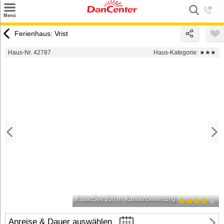
×
Menü
Suchen
Ferienhaus: Vrist
Urlaubsziele
Haus-Nr. 42787
Haus-Kategorie:
★★★
Weitere Urlaubsziele
Angebote
Inspiration
Kontakt
Gut zu wissen
Login
Küste/See 200 m
Kundenbewertung
Anreise & Dauer auswählen