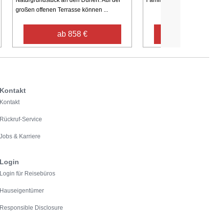
Naturgrundstück an den Dünen. Auf der
Familien und Freunde, die e
großen offenen Terrasse können ...
ab 858 €
ab 750 €
Kontakt
Kontakt
Rückruf-Service
Jobs & Karriere
Login
Login für Reisebüros
Hauseigentümer
Responsible Disclosure