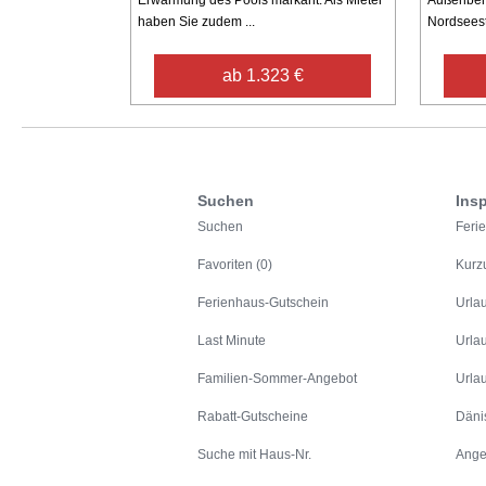
Erwärmung des Pools markant. Als Mieter
Außenbere
haben Sie zudem ...
Nordseest
ab 1.323 €
Suchen
Insp
Suchen
Feri
Favoriten (0)
Kurz
Ferienhaus-Gutschein
Urla
Last Minute
Urla
Familien-Sommer-Angebot
Urla
Rabatt-Gutscheine
Däni
Suche mit Haus-Nr.
Ange