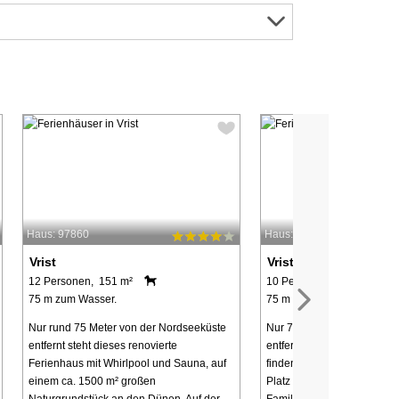
Haus: 97860
Haus: 65502
Vrist
Vrist
12 Personen, 151 m²
10 Personen, 156 m²
75 m zum Wasser.
75 m zum Wasser.
Nur rund 75 Meter von der Nordseeküste
Nur 75 Meter von der Nord
entfernt steht dieses renovierte
entfernt, im landschaftlich r
Ferienhaus mit Whirlpool und Sauna, auf
finden Sie dieses schöne F
einem ca. 1500 m² großen
Platz für bis zu 10 Personen