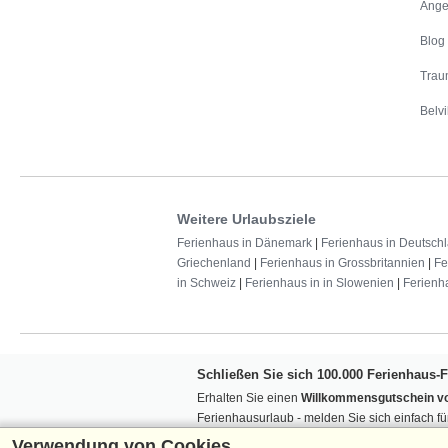
Ange
Blog
Trau
Belvi
Weitere Urlaubsziele
Ferienhaus in Dänemark
|
Ferienhaus in Deutsch
Griechenland
|
Ferienhaus in Grossbritannien
|
Fe
in Schweiz
|
Ferienhaus in in Slowenien
|
Ferienh
Schließen Sie sich 100.000 Ferienhaus-
Erhalten Sie einen
Willkommensgutschein vo
Ferienhausurlaub - melden Sie sich einfach f
Verpassen Sie nie wieder exklusive Angebote
Verwendung von Cookies