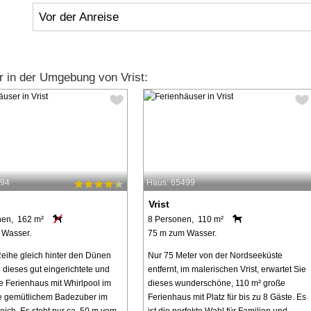
Vor der Anreise
 in der Umgebung von Vrist:
594
Haus: 65499
Vrist
nen, 162 m²
8 Personen, 110 m²
 Wasser.
75 m zum Wasser.
 Reihe gleich hinter den Dünen
Nur 75 Meter von der Nordseeküste
e dieses gut eingerichtete und
entfernt, im malerischen Vrist, erwartet Sie
 Ferienhaus mit Whirlpool im
dieses wunderschöne, 110 m² große
e gemütlichem Badezuber im
Ferienhaus mit Platz für bis zu 8 Gäste. Es