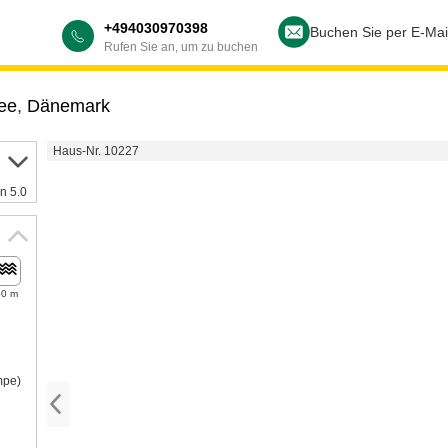
+494030970398
Buchen Sie per E-Mai
Rufen Sie an, um zu buchen
ee
,
Dänemark
Haus-Nr. 10227
n 5.0
50 m
mpe)