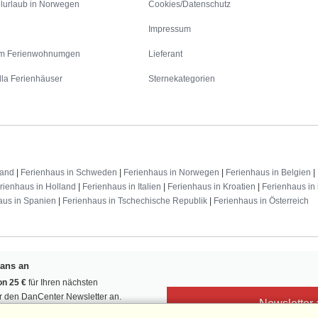
lurlaub in Norwegen
Cookies/Datenschutz
Impressum
m Ferienwohnumgen
Lieferant
lla Ferienhäuser
Sternekategorien
land
|
Ferienhaus in Schweden
|
Ferienhaus in Norwegen
|
Ferienhaus in Belgien
|
rienhaus in Holland
|
Ferienhaus in Italien
|
Ferienhaus in Kroatien
|
Ferienhaus in 
aus in Spanien
|
Ferienhaus in Tschechische Republik
|
Ferienhaus in Österreich
Fans an
n 25 €
für Ihren nächsten
ür den DanCenter Newsletter an.
Newsletter
, Gewinnspiele und Urlaubstipps!