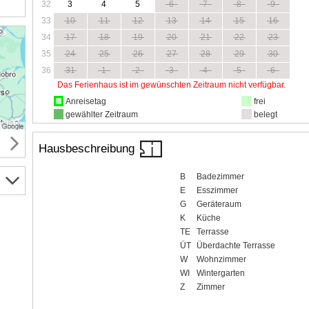
32
3
4
5
6
7
8
9
33
10
11
12
13
14
15
16
34
17
18
19
20
21
22
23
35
24
25
26
27
28
29
30
36
31
1
2
3
4
5
6
Das Ferienhaus ist im gewünschten Zeitraum nicht verfügbar.
Anreisetag
frei
gewählter Zeitraum
belegt
Hausbeschreibung
B
Badezimmer
E
Esszimmer
G
Geräteraum
K
Küche
TE
Terrasse
ÜT
Überdachte Terrasse
W
Wohnzimmer
WI
Wintergarten
Z
Zimmer