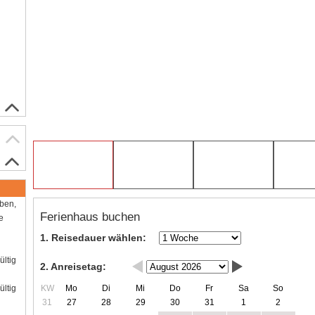
aben,
Ferienhaus buchen
e
1. Reisedauer wählen:
ültig
2. Anreisetag:
KW
Mo
Di
Mi
Do
Fr
Sa
So
ültig
31
27
28
29
30
31
1
2