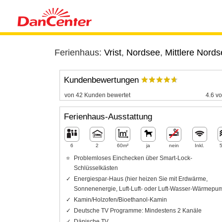
Ferienhaus:
Vrist
,
Nordsee
,
Mittlere Nords
Kundenbewertungen
von 42 Kunden bewertet
4.6 vo
Ferienhaus-Ausstattung
6
2
60m²
ja
nein
Inkl.
Problemloses Einchecken über Smart-Lock-
Schlüsselkästen
Energiespar-Haus (hier heizen Sie mit Erdwärme,
Sonnenenergie, Luft-Luft- oder Luft-Wasser-Wärmepu
Kamin/Holzofen/Bioethanol-Kamin
Deutsche TV Programme: Mindestens 2 Kanäle
Dänische TV