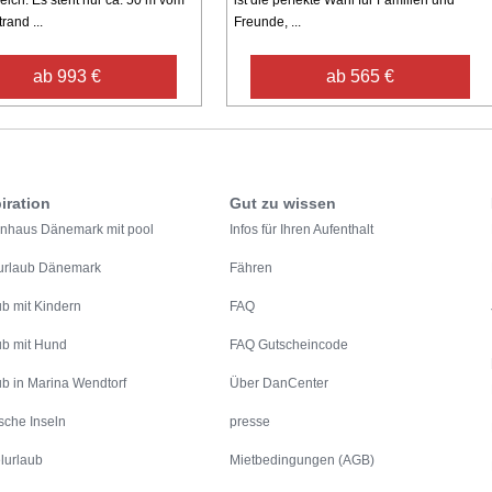
ich. Es steht nur ca. 50 m vom
ist die perfekte Wahl für Familien und
rand ...
Freunde, ...
ab 993 €
ab 565 €
iration
Gut zu wissen
enhaus Dänemark mit pool
Infos für Ihren Aufenthalt
urlaub Dänemark
Fähren
ub mit Kindern
FAQ
ub mit Hund
FAQ Gutscheincode
ub in Marina Wendtorf
Über DanCenter
sche Inseln
presse
lurlaub
Mietbedingungen (AGB)