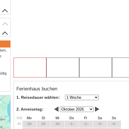
aben,
e
ültig
Ferienhaus buchen
1. Reisedauer wählen:
2. Anreisetag:
KW
Mo
Di
Mi
Do
Fr
Sa
So
40
28
29
30
1
2
3
4