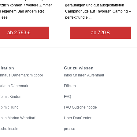
tzlich können 7 weitere Zimmer
geräumigen und gut ausgestatteten
ls eigenem Bad angemietet
Campinghütte auf Thyborøn Camping –
ese ...
perfekt für die ...
ab 2.793 €
ab 720 €
iration
Gut zu wissen
enhaus Dänemark mit pool
Infos für Ihren Aufenthalt
urlaub Dänemark
Fähren
ub mit Kindern
FAQ
ub mit Hund
FAQ Gutscheincode
ub in Marina Wendtorf
Über DanCenter
sche Inseln
presse