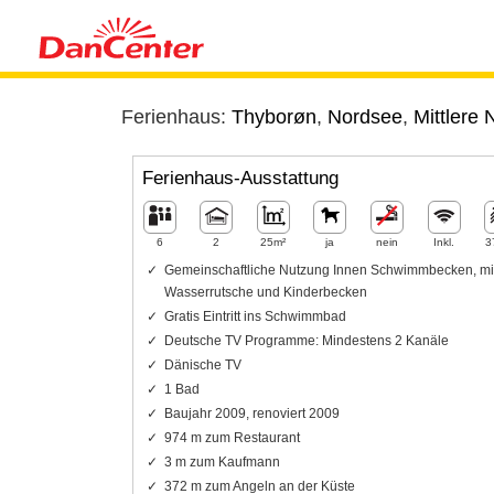
Ferienhaus:
Thyborøn
,
Nordsee
,
Mittlere
Ferienhaus-Ausstattung
6
2
25m²
ja
nein
Inkl.
3
Gemeinschaftliche Nutzung Innen Schwimmbecken, mi
Wasserrutsche und Kinderbecken
Gratis Eintritt ins Schwimmbad
Deutsche TV Programme: Mindestens 2 Kanäle
Dänische TV
1 Bad
Baujahr 2009, renoviert 2009
974 m zum Restaurant
3 m zum Kaufmann
372 m zum Angeln an der Küste