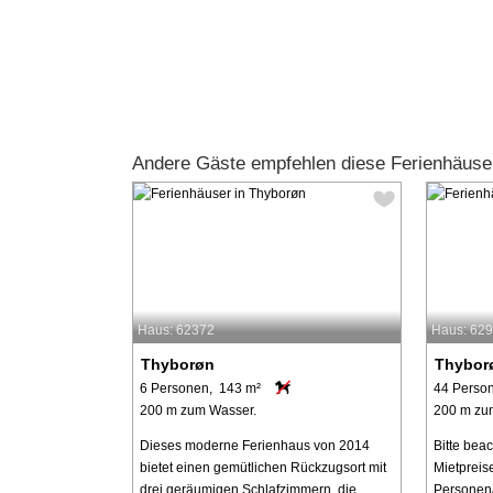
Andere Gäste empfehlen diese Ferienhäuse
Haus: 62372
Haus: 62
Thyborøn
Thybor
6 Personen, 143 m²
44 Perso
200 m zum Wasser.
200 m zu
Dieses moderne Ferienhaus von 2014
Bitte bea
bietet einen gemütlichen Rückzugsort mit
Mietpreis
drei geräumigen Schlafzimmern, die
Personen/