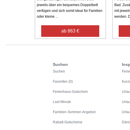
jeweils über ein bequemes Doppelbett
Bad. Zusä
verfügen und sich somit ideal für Familien
mit jewei
oder kleine ...
werden. Di
ab 863 €
Suchen
Insp
Suchen
Feri
Favoriten (0)
Kurz
Ferienhaus-Gutschein
Urla
Last Minute
Urla
Familien-Sommer-Angebot
Urla
Rabatt-Gutscheine
Däni