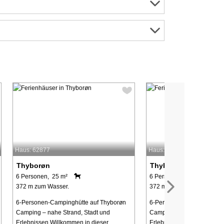
Haus: 62877
Haus: 62872
Thyborøn
Thyborøn
6 Personen, 25 m²
6 Personen, 25 m²
372 m zum Wasser.
372 m zum Wasser.
6-Personen-Campinghütte auf Thyborøn
6-Personen-Campinghütte 
Camping – nahe Strand, Stadt und
Camping – nahe Strand, St
Erlebnissen Willkommen in dieser
Erlebnissen Willkommen in