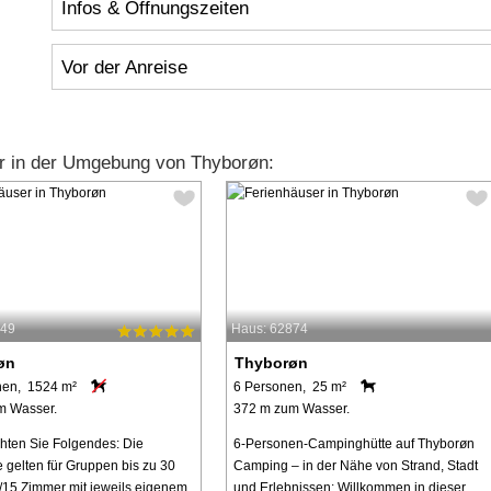
Infos & Öffnungszeiten
Vor der Anreise
r in der Umgebung von Thyborøn:
949
Haus: 62874
øn
Thyborøn
nen, 1524 m²
6 Personen, 25 m²
m Wasser.
372 m zum Wasser.
chten Sie Folgendes: Die
6-Personen-Campinghütte auf Thyborøn
e gelten für Gruppen bis zu 30
Camping – in der Nähe von Strand, Stadt
15 Zimmer mit jeweils eigenem
und Erlebnissen: Willkommen in dieser