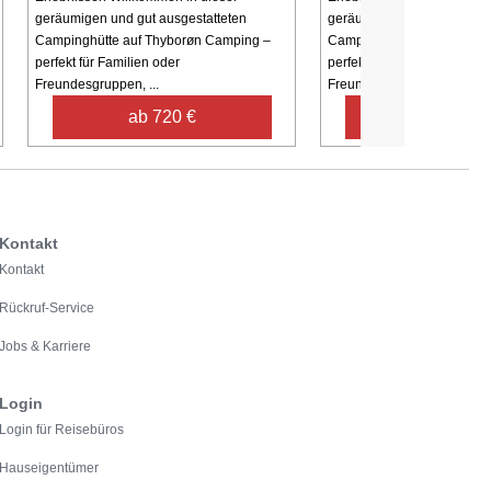
geräumigen und gut ausgestatteten
geräumigen und gut ausges
Campinghütte auf Thyborøn Camping –
Campinghütte auf Thyborø
perfekt für Familien oder
perfekt für Familien oder
Freundesgruppen, ...
Freundesgruppen, ...
ab 720 €
ab 720 €
Kontakt
Kontakt
Rückruf-Service
Jobs & Karriere
Login
Login für Reisebüros
Hauseigentümer