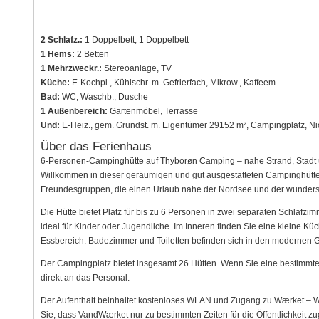
2 Schlafz.:
1 Doppelbett, 1 Doppelbett
1 Hems:
2 Betten
1 Mehrzweckr.:
Stereoanlage, TV
Küche:
E-Kochpl., Kühlschr. m. Gefrierfach, Mikrow., Kaffeem.
Bad:
WC, Waschb., Dusche
1 Außenbereich:
Gartenmöbel, Terrasse
Und:
E-Heiz., gem. Grundst. m. Eigentümer 29152 m², Campingplatz, N
Über das Ferienhaus
6-Personen-Campinghütte auf Thyborøn Camping – nahe Strand, Stadt 
Willkommen in dieser geräumigen und gut ausgestatteten Campinghütte 
Freundesgruppen, die einen Urlaub nahe der Nordsee und der wunders
Die Hütte bietet Platz für bis zu 6 Personen in zwei separaten Schlafzi
ideal für Kinder oder Jugendliche. Im Inneren finden Sie eine kleine K
Essbereich. Badezimmer und Toiletten befinden sich in den modernen
Der Campingplatz bietet insgesamt 26 Hütten. Wenn Sie eine bestimmte 
direkt an das Personal.
Der Aufenthalt beinhaltet kostenloses WLAN und Zugang zu Wærket – Wa
Sie, dass VandWærket nur zu bestimmten Zeiten für die Öffentlichkeit zug