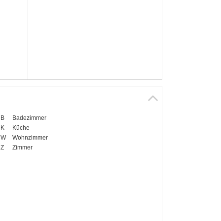
B
Badezimmer
K
Küche
W
Wohnzimmer
Z
Zimmer