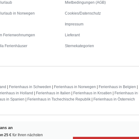
lurlaub
Mietbedingungen (AGB)
lurlaub in Norwegen
Cookies/Datenschutz
Impressum
m Ferienwohnumgen
Lieferant
lla Ferienhäuser
Sternekategorien
land
|
Ferienhaus in Schweden
|
Ferienhaus in Norwegen
|
Ferienhaus in Belgien
|
rienhaus in Holland
|
Ferienhaus in Italien
|
Ferienhaus in Kroatien
|
Ferienhaus in 
aus in Spanien
|
Ferienhaus in Tschechische Republik
|
Ferienhaus in Österreich
Fans an
n 25 €
für Ihren nächsten