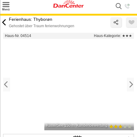
×
Menü
Suchen
Ferienhaus: Thyborøn
Gehostet über Traum ferienwohnungen
Urlaubsziele
Haus-Nr. 04514
Haus-Kategorie:
★★★
Weitere Urlaubsziele
Angebote
Inspiration
Kontakt
Gut zu wissen
Login
Küste/See 150 m
Kundenbewertung