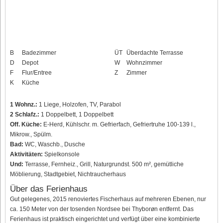
B
Badezimmer
ÜT
Überdachte Terrasse
D
Depot
W
Wohnzimmer
F
Flur/Entree
Z
Zimmer
K
Küche
1 Wohnz.:
1 Liege, Holzofen, TV, Parabol
2 Schlafz.:
1 Doppelbett, 1 Doppelbett
Off. Küche:
E-Herd, Kühlschr. m. Gefrierfach, Gefriertruhe 100-139 l.,
Mikrow., Spülm.
Bad:
WC, Waschb., Dusche
Aktivitäten:
Spielkonsole
Und:
Terrasse, Fernheiz., Grill, Naturgrundst. 500 m², gemütliche
Möblierung, Stadtgebiet, Nichtraucherhaus
Über das Ferienhaus
Gut gelegenes, 2015 renoviertes Fischerhaus auf mehreren Ebenen, nur
ca. 150 Meter von der tosenden Nordsee bei Thyborøn entfernt. Das
Ferienhaus ist praktisch eingerichtet und verfügt über eine kombinierte