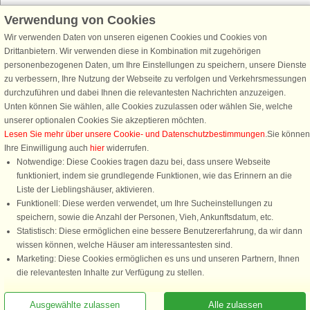
Verwendung von Cookies
Schließen Sie sich 100.000 Ferienhaus-Fans an
Wir verwenden Daten von unseren eigenen Cookies und Cookies von
Erhalten Sie einen
Willkommensgutschein von 25 €
für Ihren nächsten
Drittanbietern. Wir verwenden diese in Kombination mit zugehörigen
Ferienhausurlaub - melden Sie sich einfach für den DanCenter Newsletter
personenbezogenen Daten, um Ihre Einstellungen zu speichern, unsere Dienste
an. Verpassen Sie nie wieder exklusive Angebote, Gewinnspiele und
zu verbessern, Ihre Nutzung der Webseite zu verfolgen und Verkehrsmessungen
Urlaubstipps!
durchzuführen und dabei Ihnen die relevantesten Nachrichten anzuzeigen.
Unten können Sie wählen, alle Cookies zuzulassen oder wählen Sie, welche
unserer optionalen Cookies Sie akzeptieren möchten.
Lesen Sie mehr über unsere Cookie- und Datenschutzbestimmungen
.Sie können
Ihre Einwilligung auch
hier
widerrufen.
Newsletter abonnieren
Notwendige: Diese Cookies tragen dazu bei, dass unsere Webseite
funktioniert, indem sie grundlegende Funktionen, wie das Erinnern an die
Liste der Lieblingshäuser, aktivieren.
Funktionell: Diese werden verwendet, um Ihre Sucheinstellungen zu
speichern, sowie die Anzahl der Personen, Vieh, Ankunftsdatum, etc.
Folgen Sie uns:
Statistisch: Diese ermöglichen eine bessere Benutzererfahrung, da wir dann
wissen können, welche Häuser am interessantesten sind.
DanCenter Kundenbewertung
Marketing: Diese Cookies ermöglichen es uns und unseren Partnern, Ihnen
4,1 von 5
die relevantesten Inhalte zur Verfügung zu stellen.
basierend auf mehr 135.870 Kundenbewertungen
Ausgewählte zulassen
Alle zulassen
Sie sind hier: Thyborøn, Nordsee, Dänemark, Ferienhaus 04514, 5 Personen