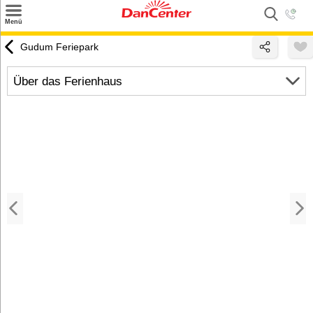
×
Menü
Suchen
Gudum Feriepark
Urlaubsziele
Über das Ferienhaus
Weitere Urlaubsziele
Angebote
Inspiration
Kontakt
Gut zu wissen
Login