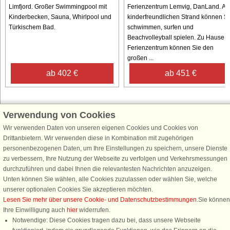
Limfjord. Großer Swimmingpool mit
Ferienzentrum Lemvig, DanLand. A
Kinderbecken, Sauna, Whirlpool und
kinderfreundlichen Strand können Si
Türkischem Bad.
schwimmen, surfen und
Beachvolleyball spielen. Zu Hause i
Ferienzentrum können Sie den
großen ...
ab 402 €
ab 451 €
Verwendung von Cookies
Schließen Sie sich 100.000 Ferienhaus-Fans an
Wir verwenden Daten von unseren eigenen Cookies und Cookies von
Erhalten Sie einen
Willkommensgutschein von 25 €
für Ihren nächsten
Drittanbietern. Wir verwenden diese in Kombination mit zugehörigen
Ferienhausurlaub - melden Sie sich einfach für den DanCenter Newsletter
personenbezogenen Daten, um Ihre Einstellungen zu speichern, unsere Dienste
an. Verpassen Sie nie wieder exklusive Angebote, Gewinnspiele und
zu verbessern, Ihre Nutzung der Webseite zu verfolgen und Verkehrsmessungen
Urlaubstipps!
durchzuführen und dabei Ihnen die relevantesten Nachrichten anzuzeigen.
Unten können Sie wählen, alle Cookies zuzulassen oder wählen Sie, welche
unserer optionalen Cookies Sie akzeptieren möchten.
Lesen Sie mehr über unsere Cookie- und Datenschutzbestimmungen
.Sie können
Ihre Einwilligung auch
hier
widerrufen.
Newsletter abonnieren
Notwendige: Diese Cookies tragen dazu bei, dass unsere Webseite