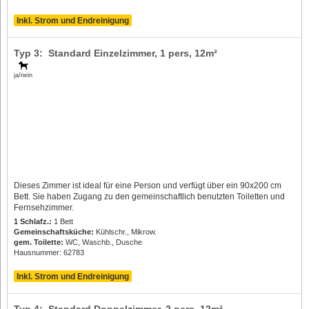
Inkl. Strom und Endreinigung
Typ 3: Standard Einzelzimmer,
1 pers
, 12m²
ja/nein
Dieses Zimmer ist ideal für eine Person und verfügt über ein 90x200 cm
Bett. Sie haben Zugang zu den gemeinschaftlich benutzten Toiletten und
Fernsehzimmer.
1 Schlafz.:
1 Bett
Gemeinschaftsküche:
Kühlschr., Mikrow.
gem. Toilette:
WC, Waschb., Dusche
Hausnummer: 62783
Inkl. Strom und Endreinigung
Typ 4: Standard Doppelzimmer,
2 pers
, 12m²