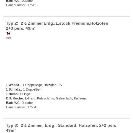
Bad:
WC, Dusche
Hausnummer: 17513
Typ 2: 2½ Zimmer,Erdg./1.stock,Premium,Holzofen,
2+3 pers
, 49m²
nein
1 Wohnz.:
1 Doppelliege, Holzofen, TV
1 Schlafz.:
1 Doppelbett
1 Hems:
1 Liege
Off. Küche:
E-Herd, Kühlschr. m. Gefrierfach, Kaffeem.
Bad:
WC, Dusche
Hausnummer: 17584
Typ 3: 2½ Zimmer, Erdg., Standard, Holzofen,
2+2 pers
,
49m²