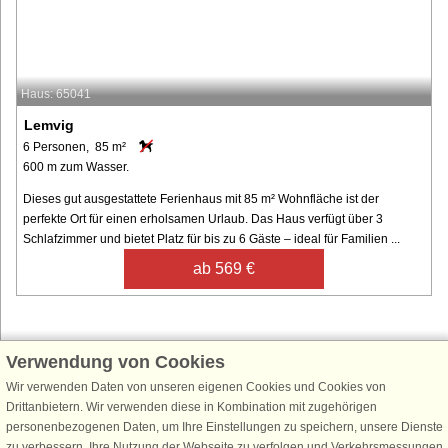
Haus: 65041
Lemvig
6 Personen, 85 m²
600 m zum Wasser.
Dieses gut ausgestattete Ferienhaus mit 85 m² Wohnfläche ist der
perfekte Ort für einen erholsamen Urlaub. Das Haus verfügt über 3
Schlafzimmer und bietet Platz für bis zu 6 Gäste – ideal für Familien ...
ab 569 €
Verwendung von Cookies
Schließen Sie sich 100.000 Ferienhaus-Fans an
Wir verwenden Daten von unseren eigenen Cookies und Cookies von
Erhalten Sie einen
Willkommensgutschein von 25 €
für Ihren nächsten
Drittanbietern. Wir verwenden diese in Kombination mit zugehörigen
Ferienhausurlaub - melden Sie sich einfach für den DanCenter Newsletter
personenbezogenen Daten, um Ihre Einstellungen zu speichern, unsere Dienste
an. Verpassen Sie nie wieder exklusive Angebote, Gewinnspiele und
zu verbessern, Ihre Nutzung der Webseite zu verfolgen und Verkehrsmessungen