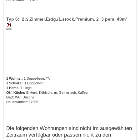
Typ 6: 2½ Zimmer,Erdg./1.stock,Premium,
2+3 pers
, 49m²
nein
1 Wohnz.:
1 Doppelliege, TV
1 Schlafz.:
1 Doppelbett
1 Hems:
1 Liege
Off. Küche:
E-Herd, Kühlschr. m. Gefrierfach, Kaffeem.
Bad:
WC, Dusche
Hausnummer: 17565
Die folgenden Wohnungen sind nicht im ausgewählten
Zeitraum verfügbar oder passen nicht zu den