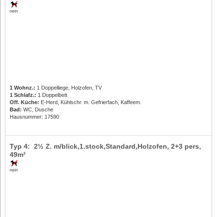
nein
1 Wohnz.:
1 Doppelliege, Holzofen, TV
1 Schlafz.:
1 Doppelbett
Off. Küche:
E-Herd, Kühlschr. m. Gefrierfach, Kaffeem.
Bad:
WC, Dusche
Hausnummer: 17590
Typ 4: 2½ Z. m/blick,1.stock,Standard,Holzofen,
2+3 pers
,
49m²
nein