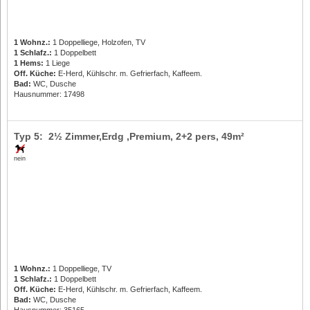
1 Wohnz.:
1 Doppelliege, Holzofen, TV
1 Schlafz.:
1 Doppelbett
1 Hems:
1 Liege
Off. Küche:
E-Herd, Kühlschr. m. Gefrierfach, Kaffeem.
Bad:
WC, Dusche
Hausnummer: 17498
Typ 5: 2½ Zimmer,Erdg ,Premium,
2+2 pers
, 49m²
nein
1 Wohnz.:
1 Doppelliege, TV
1 Schlafz.:
1 Doppelbett
Off. Küche:
E-Herd, Kühlschr. m. Gefrierfach, Kaffeem.
Bad:
WC, Dusche
Hausnummer: 35165