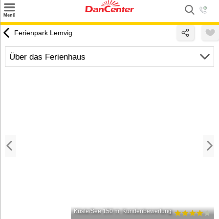
×
Menü
Suchen
Ferienpark Lemvig
Urlaubsziele
Über das Ferienhaus
Weitere Urlaubsziele
Angebote
Inspiration
Kontakt
Gut zu wissen
Login
Küste/See 150 m
Kundenbewertung