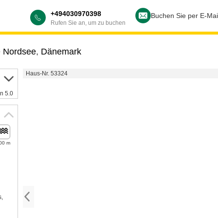
+494030970398
Buchen Sie per E-Mai
Rufen Sie an, um zu buchen
e Nordsee
,
Dänemark
Haus-Nr. 53324
n 5.0
00 m
s,