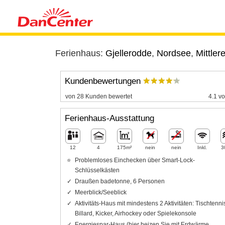
Ferienhaus:
Gjellerodde
,
Nordsee
,
Mittler
Kundenbewertungen
von 28 Kunden bewertet
4.1 vo
Ferienhaus-Ausstattung
12
4
175m²
nein
nein
Inkl.
3
Problemloses Einchecken über Smart-Lock-
Schlüsselkästen
Draußen badetonne, 6 Personen
Meerblick/Seeblick
Aktivitäts-Haus mit mindestens 2 Aktivitäten: Tischtenni
Billard, Kicker, Airhockey oder Spielekonsole
Energiespar-Haus (hier heizen Sie mit Erdwärme,