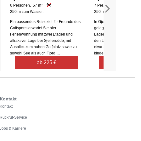
6 Personen, 57 m²
7 Personen, 75 m²
250 m zum Wasser.
250 m zum Wasser.
Ein passendes Reiseziel für Freunde des
In Gjellerodde finden Sie d
Golfsports erwartet Sie hier:
gelegene Ferienhaus in ein
Ferienwohnung mit zwei Etagen und
Lagen der Region mit Pano
attraktiver Lage bei Gjellerodde, mit
den Limfjord von innen und
Ausblick zum nahen Golfplatz sowie zu
etwa 250 Meter vom Limfjo
sowohl See als auch Fjord. ...
kinderfreundlichen ...
ab 225 €
ab 606 €
Kontakt
Kontakt
Rückruf-Service
Jobs & Karriere