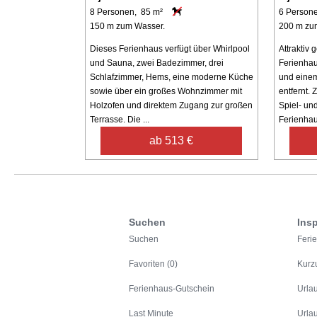
8 Personen, 85 m²
6 Person
150 m zum Wasser.
200 m zu
Dieses Ferienhaus verfügt über Whirlpool
Attraktiv 
und Sauna, zwei Badezimmer, drei
Ferienhau
Schlafzimmer, Hems, eine moderne Küche
und einem
sowie über ein großes Wohnzimmer mit
entfernt. 
Holzofen und direktem Zugang zur großen
Spiel- un
Terrasse. Die ...
Ferienhaus
ab 513 €
Suchen
Insp
Suchen
Feri
Favoriten (0)
Kurz
Ferienhaus-Gutschein
Urla
Last Minute
Urla