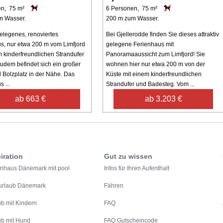
en, 75 m²
6 Personen, 75 m²
m Wasser.
200 m zum Wasser.
gelegenes, renoviertes
Bei Gjellerodde finden Sie dieses attraktiv
s, nur etwa 200 m vom Limfjord
gelegene Ferienhaus mit
 kinderfreundlichen Strandufer
Panoramaaussicht zum Limfjord! Sie
Zudem befindet sich ein großer
wohnen hier nur etwa 200 m von der
d Bolzplatz in der Nähe. Das
Küste mit einem kinderfreundlichen
 ...
Strandufer und Badesteg. Vom ...
ab 663 €
ab 3.203 €
iration
Gut zu wissen
enhaus Dänemark mit pool
Infos für Ihren Aufenthalt
urlaub Dänemark
Fähren
ub mit Kindern
FAQ
ub mit Hund
FAQ Gutscheincode