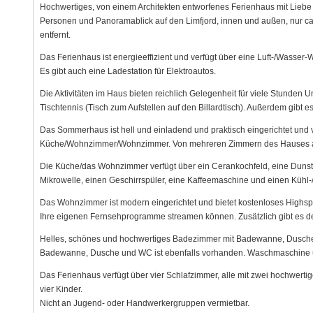
Hochwertiges, von einem Architekten entworfenes Ferienhaus mit Liebe 
Personen und Panoramablick auf den Limfjord, innen und außen, nur ca
entfernt.
Das Ferienhaus ist energieeffizient und verfügt über eine Luft-/Wasse
Es gibt auch eine Ladestation für Elektroautos.
Die Aktivitäten im Haus bieten reichlich Gelegenheit für viele Stunden U
Tischtennis (Tisch zum Aufstellen auf den Billardtisch). Außerdem gibt es
Das Sommerhaus ist hell und einladend und praktisch eingerichtet und v
Küche/Wohnzimmer/Wohnzimmer. Von mehreren Zimmern des Hauses aus 
Die Küche/das Wohnzimmer verfügt über ein Cerankochfeld, eine Dunsta
Mikrowelle, einen Geschirrspüler, eine Kaffeemaschine und einen Kühl-/
Das Wohnzimmer ist modern eingerichtet und bietet kostenloses Highsp
Ihre eigenen Fernsehprogramme streamen können. Zusätzlich gibt es de
Helles, schönes und hochwertiges Badezimmer mit Badewanne, Dusche
Badewanne, Dusche und WC ist ebenfalls vorhanden. Waschmaschine u
Das Ferienhaus verfügt über vier Schlafzimmer, alle mit zwei hochwertig
vier Kinder.
Nicht an Jugend- oder Handwerkergruppen vermietbar.