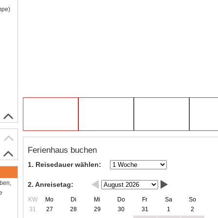
mpe)
Ferienhaus buchen
1. Reisedauer wählen:
aben,
2. Anreisetag:
e
KW
Mo
Di
Mi
Do
Fr
Sa
So
31
27
28
29
30
31
1
2