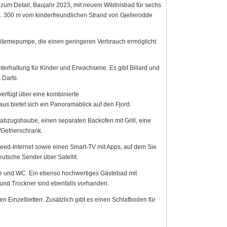
zum Detail, Baujahr 2023, mit neuem Wildnisbad für sechs
. 300 m vom kinderfreundlichen Strand von Gjellerodde
r-Wärmepumpe, die einen geringeren Verbrauch ermöglicht.
nterhaltung für Kinder und Erwachsene. Es gibt Billard und
 Darts.
erfügt über eine kombinierte
bietet sich ein Panoramablick auf den Fjord.
bzugshaube, einen separaten Backofen mit Grill, eine
Gefrierschrank.
eed-Internet sowie einen Smart-TV mit Apps, auf dem Sie
utsche Sender über Satellit.
 und WC. Ein ebenso hochwertiges Gästebad mit
nd Trockner sind ebenfalls vorhanden.
en Einzelbetten. Zusätzlich gibt es einen Schlafboden für