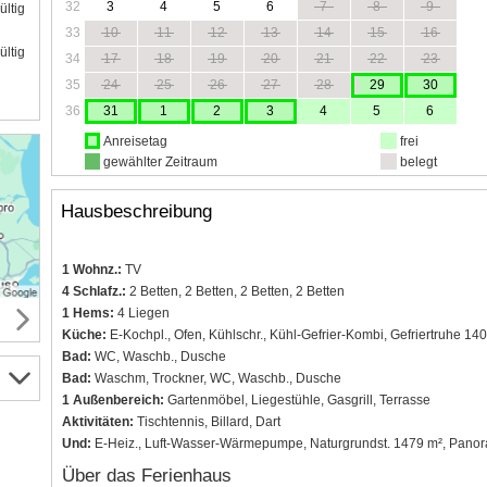
32
3
4
5
6
7
8
9
ültig
33
10
11
12
13
14
15
16
ültig
34
17
18
19
20
21
22
23
35
24
25
26
27
28
29
30
36
31
1
2
3
4
5
6
Anreisetag
frei
gewählter Zeitraum
belegt
Hausbeschreibung
1 Wohnz.:
TV
4 Schlafz.:
2 Betten, 2 Betten, 2 Betten, 2 Betten
1 Hems:
4 Liegen
Küche:
E-Kochpl., Ofen, Kühlschr., Kühl-Gefrier-Kombi, Gefriertruhe 140
Bad:
WC, Waschb., Dusche
Bad:
Waschm, Trockner, WC, Waschb., Dusche
1 Außenbereich:
Gartenmöbel, Liegestühle, Gasgrill, Terrasse
Aktivitäten:
Tischtennis, Billard, Dart
Und:
E-Heiz., Luft-Wasser-Wärmepumpe, Naturgrundst. 1479 m², Panor
Über das Ferienhaus