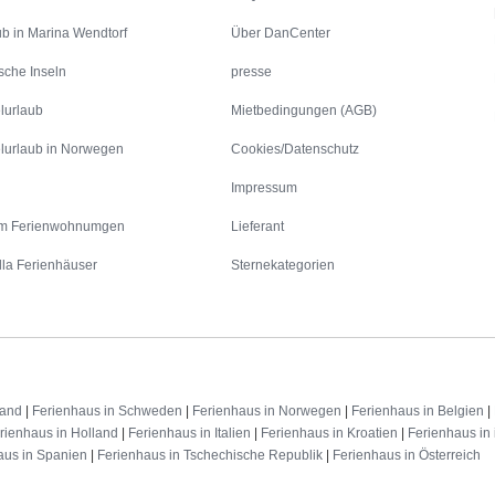
ub in Marina Wendtorf
Über DanCenter
sche Inseln
presse
lurlaub
Mietbedingungen (AGB)
lurlaub in Norwegen
Cookies/Datenschutz
Impressum
m Ferienwohnumgen
Lieferant
lla Ferienhäuser
Sternekategorien
land
|
Ferienhaus in Schweden
|
Ferienhaus in Norwegen
|
Ferienhaus in Belgien
|
rienhaus in Holland
|
Ferienhaus in Italien
|
Ferienhaus in Kroatien
|
Ferienhaus in 
aus in Spanien
|
Ferienhaus in Tschechische Republik
|
Ferienhaus in Österreich