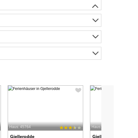
Haus: 45764
Haus: 48844
Gjellerodde
Gjellerodde