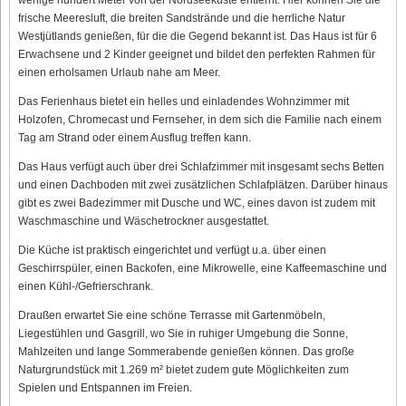
frische Meeresluft, die breiten Sandstrände und die herrliche Natur
Westjütlands genießen, für die die Gegend bekannt ist. Das Haus ist für 6
Erwachsene und 2 Kinder geeignet und bildet den perfekten Rahmen für
einen erholsamen Urlaub nahe am Meer.
Das Ferienhaus bietet ein helles und einladendes Wohnzimmer mit
Holzofen, Chromecast und Fernseher, in dem sich die Familie nach einem
Tag am Strand oder einem Ausflug treffen kann.
Das Haus verfügt auch über drei Schlafzimmer mit insgesamt sechs Betten
und einen Dachboden mit zwei zusätzlichen Schlafplätzen. Darüber hinaus
gibt es zwei Badezimmer mit Dusche und WC, eines davon ist zudem mit
Waschmaschine und Wäschetrockner ausgestattet.
Die Küche ist praktisch eingerichtet und verfügt u.a. über einen
Geschirrspüler, einen Backofen, eine Mikrowelle, eine Kaffeemaschine und
einen Kühl-/Gefrierschrank.
Draußen erwartet Sie eine schöne Terrasse mit Gartenmöbeln,
Liegestühlen und Gasgrill, wo Sie in ruhiger Umgebung die Sonne,
Mahlzeiten und lange Sommerabende genießen können. Das große
Naturgrundstück mit 1.269 m² bietet zudem gute Möglichkeiten zum
Spielen und Entspannen im Freien.