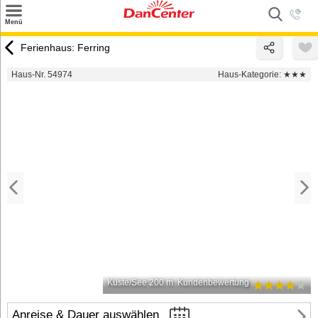
×
Menü
Suchen
Ferienhaus: Ferring
Urlaubsziele
Haus-Nr. 54974
Haus-Kategorie:
★★★
Weitere Urlaubsziele
Angebote
Inspiration
Kontakt
Gut zu wissen
Login
Küste/See 200 m
Kundenbewertung
Anreise & Dauer auswählen