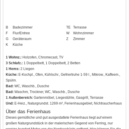
B
Badezimmer
TE
Terrasse
F
Flur/Entree
W
Wohnzimmer
G
Geräteraum
Z
Zimmer
K
Küche
1 Wohnz.:
Holzofen, Chromecast, TV
3 Schlafz.:
1 Doppelbett, 1 Doppelbett, 2 Betten
1 Hems:
2 Liegen
Küche:
E-Kochpl., Ofen, Kühlschr., Gefriertruhe 1-59 l., Mikrow., Kaffeem.,
Spülm.
Bad:
WC, Waschb., Dusche
Bad:
Waschm, Trockner, WC, Waschb., Dusche
1 Außenbereich:
Gartenmöbel, Liegestühle, Gasgrill, Terrasse
Und:
E-Heiz., Naturgrundst. 1269 m², Ferienhausgebiet, Nichtraucherhaus
Über das Ferienhaus
Dieses gemütliche und gut ausgestattete Ferienhaus liegt auf einem
großen Naturgrundstück in der malerischen Gegend von Ferring, nur
wenige hundert Meter von der Nordseeküste entfernt. Hier können Sie die