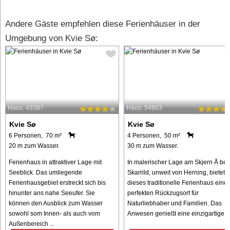
Andere Gäste empfehlen diese Ferienhäuser in der
Umgebung von Kvie Sø:
Haus: 43387
Haus: 54863
Kvie Sø
Kvie Sø
6 Personen, 70 m²
4 Personen, 50 m²
20 m zum Wasser.
30 m zum Wasser.
Ferienhaus in attraktiver Lage mit
In malerischer Lage am Skjern Å bei
Seeblick. Das umliegende
Skarrild, unweit von Herning, bietet
Ferienhausgebiet erstreckt sich bis
dieses traditionelle Ferienhaus eine
hinunter ans nahe Seeufer. Sie
perfekten Rückzugsort für
können den Ausblick zum Wasser
Naturliebhaber und Familien. Das
sowohl som Innen- als auch vom
Anwesen genießt eine einzigartige ..
Außenbereich ...