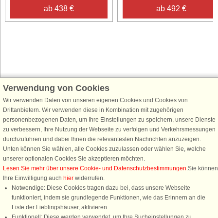
ab 438 €
ab 492 €
Verwendung von Cookies
Schließen Sie sich 100.000 Ferienhaus-Fans an
Wir verwenden Daten von unseren eigenen Cookies und Cookies von
Erhalten Sie einen
Willkommensgutschein von 25 €
für Ihren nächsten
Drittanbietern. Wir verwenden diese in Kombination mit zugehörigen
Ferienhausurlaub - melden Sie sich einfach für den DanCenter Newsletter
personenbezogenen Daten, um Ihre Einstellungen zu speichern, unsere Dienste
an. Verpassen Sie nie wieder exklusive Angebote, Gewinnspiele und
zu verbessern, Ihre Nutzung der Webseite zu verfolgen und Verkehrsmessungen
Urlaubstipps!
durchzuführen und dabei Ihnen die relevantesten Nachrichten anzuzeigen.
Unten können Sie wählen, alle Cookies zuzulassen oder wählen Sie, welche
unserer optionalen Cookies Sie akzeptieren möchten.
Lesen Sie mehr über unsere Cookie- und Datenschutzbestimmungen
.Sie können
Ihre Einwilligung auch
hier
widerrufen.
Newsletter abonnieren
Notwendige: Diese Cookies tragen dazu bei, dass unsere Webseite
funktioniert, indem sie grundlegende Funktionen, wie das Erinnern an die
Liste der Lieblingshäuser, aktivieren.
Funktionell: Diese werden verwendet, um Ihre Sucheinstellungen zu