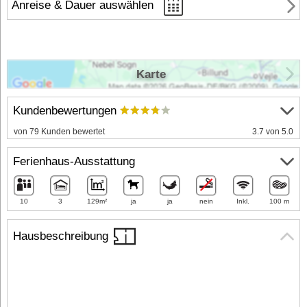
Anreise & Dauer auswählen
Karte
Kundenbewertungen
von 79 Kunden bewertet
3.7 von 5.0
Ferienhaus-Ausstattung
10
3
129m²
ja
ja
nein
Inkl.
100 m
Hausbeschreibung