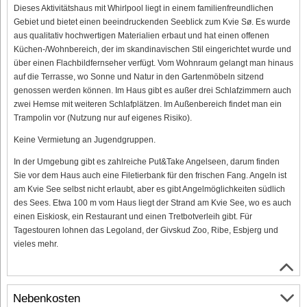
Dieses Aktivitätshaus mit Whirlpool liegt in einem familienfreundlichen
Gebiet und bietet einen beeindruckenden Seeblick zum Kvie Sø. Es wurde
aus qualitativ hochwertigen Materialien erbaut und hat einen offenen
Küchen-/Wohnbereich, der im skandinavischen Stil eingerichtet wurde und
über einen Flachbildfernseher verfügt. Vom Wohnraum gelangt man hinaus
auf die Terrasse, wo Sonne und Natur in den Gartenmöbeln sitzend
genossen werden können. Im Haus gibt es außer drei Schlafzimmern auch
zwei Hemse mit weiteren Schlafplätzen. Im Außenbereich findet man ein
Trampolin vor (Nutzung nur auf eigenes Risiko).
Keine Vermietung an Jugendgruppen.
In der Umgebung gibt es zahlreiche Put&Take Angelseen, darum finden
Sie vor dem Haus auch eine Filetierbank für den frischen Fang. Angeln ist
am Kvie See selbst nicht erlaubt, aber es gibt Angelmöglichkeiten südlich
des Sees. Etwa 100 m vom Haus liegt der Strand am Kvie See, wo es auch
einen Eiskiosk, ein Restaurant und einen Tretbotverleih gibt. Für
Tagestouren lohnen das Legoland, der Givskud Zoo, Ribe, Esbjerg und
vieles mehr.
Nebenkosten