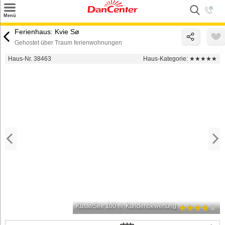
×
Menü
Suchen
Ferienhaus: Kvie Sø
Gehostet über Traum ferienwohnungen
Urlaubsziele
Haus-Nr. 38463
Haus-Kategorie:
★★★★★
Weitere Urlaubsziele
Angebote
Inspiration
Kontakt
Gut zu wissen
Login
Küste/See 100 m
Kundenbewertung