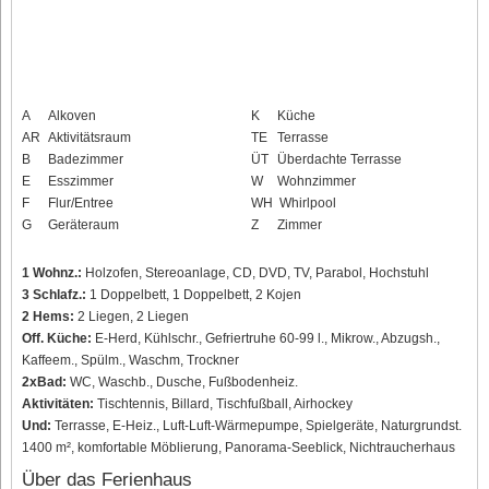
A
Alkoven
K
Küche
AR
Aktivitätsraum
TE
Terrasse
B
Badezimmer
ÜT
Überdachte Terrasse
E
Esszimmer
W
Wohnzimmer
F
Flur/Entree
WH
Whirlpool
G
Geräteraum
Z
Zimmer
1 Wohnz.:
Holzofen, Stereoanlage, CD, DVD, TV, Parabol, Hochstuhl
3 Schlafz.:
1 Doppelbett, 1 Doppelbett, 2 Kojen
2 Hems:
2 Liegen, 2 Liegen
Off. Küche:
E-Herd, Kühlschr., Gefriertruhe 60-99 l., Mikrow., Abzugsh.,
Kaffeem., Spülm., Waschm, Trockner
2xBad:
WC, Waschb., Dusche, Fußbodenheiz.
Aktivitäten:
Tischtennis, Billard, Tischfußball, Airhockey
Und:
Terrasse, E-Heiz., Luft-Luft-Wärmepumpe, Spielgeräte, Naturgrundst.
1400 m², komfortable Möblierung, Panorama-Seeblick, Nichtraucherhaus
Über das Ferienhaus