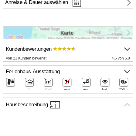
Anreise & Dauer auswählen
Karte
Kundenbewertungen
von 21 Kunden bewertet
4.5 von 5.0
Ferienhaus-Ausstattung
6
3
76m²
nein
nein
Inkl.
250 m
Hausbeschreibung