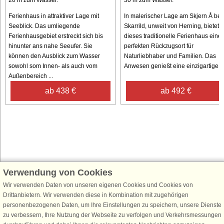
Ferienhaus in attraktiver Lage mit
In malerischer Lage am Skjern Å bei
Seeblick. Das umliegende
Skarrild, unweit von Herning, bietet
Ferienhausgebiet erstreckt sich bis
dieses traditionelle Ferienhaus eine
hinunter ans nahe Seeufer. Sie
perfekten Rückzugsort für
können den Ausblick zum Wasser
Naturliebhaber und Familien. Das
sowohl som Innen- als auch vom
Anwesen genießt eine einzigartige ..
Außenbereich ...
ab 438 €
ab 492 €
Verwendung von Cookies
Schließen Sie sich 100.000 Ferienhaus-Fans an
Wir verwenden Daten von unseren eigenen Cookies und Cookies von
Erhalten Sie einen
Willkommensgutschein von 25 €
für Ihren nächsten
Drittanbietern. Wir verwenden diese in Kombination mit zugehörigen
Ferienhausurlaub - melden Sie sich einfach für den DanCenter Newsletter
personenbezogenen Daten, um Ihre Einstellungen zu speichern, unsere Dienste
an. Verpassen Sie nie wieder exklusive Angebote, Gewinnspiele und
zu verbessern, Ihre Nutzung der Webseite zu verfolgen und Verkehrsmessungen
Urlaubstipps!