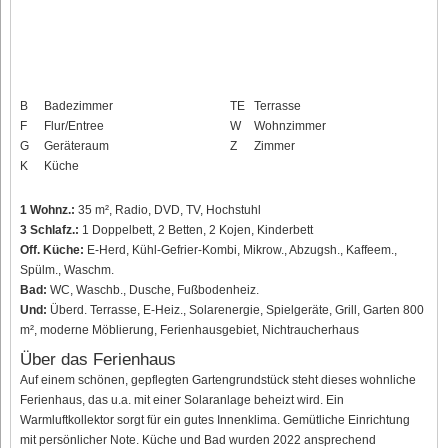
B
Badezimmer
TE
Terrasse
F
Flur/Entree
W
Wohnzimmer
G
Geräteraum
Z
Zimmer
K
Küche
1 Wohnz.:
35 m², Radio, DVD, TV, Hochstuhl
3 Schlafz.:
1 Doppelbett, 2 Betten, 2 Kojen, Kinderbett
Off. Küche:
E-Herd, Kühl-Gefrier-Kombi, Mikrow., Abzugsh., Kaffeem.,
Spülm., Waschm.
Bad:
WC, Waschb., Dusche, Fußbodenheiz.
Und:
Überd. Terrasse, E-Heiz., Solarenergie, Spielgeräte, Grill, Garten 800
m², moderne Möblierung, Ferienhausgebiet, Nichtraucherhaus
Über das Ferienhaus
Auf einem schönen, gepflegten Gartengrundstück steht dieses wohnliche
Ferienhaus, das u.a. mit einer Solaranlage beheizt wird. Ein
Warmluftkollektor sorgt für ein gutes Innenklima. Gemütliche Einrichtung
mit persönlicher Note. Küche und Bad wurden 2022 ansprechend