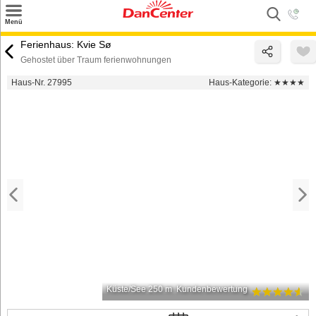
×
Menü
Suchen
Ferienhaus: Kvie Sø
Gehostet über Traum ferienwohnungen
Urlaubsziele
Haus-Nr. 27995
Haus-Kategorie:
★★★★
Weitere Urlaubsziele
Angebote
Inspiration
Kontakt
Gut zu wissen
Login
Küste/See 250 m
Kundenbewertung