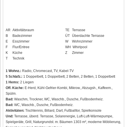
AR
Aktivitätsraum
TE
Terrasse
B
Badezimmer
ÜT
Überdachte Terrasse
E
Esszimmer
W
Wohnzimmer
F
Flur/Entree
WH
Whirlpool
K
Küche
Z
Zimmer
T
Technik
1 Wohnz.:
Radio, Chromecast, TV, Kabel-TV
5 Schlafz.:
1 Doppelbett, 1 Doppelbett, 2 Betten, 2 Betten, 1 Doppelbett
1 Hems:
2 Liegen
Off. Küche:
E-Herd, Kühl-Gefrier-Kombi, Mikrow., Abzugsh., Kaffeem.,
Spülm.
Bad:
Waschm, Trockner, WC, Waschb., Dusche, Fußbodenheiz.
Bad:
WC, Waschb., Dusche, Fußbodenheiz.
Aktivitäten:
Tischtennis, Billard, Dart, Fußballtor, Spielkonsole
Und:
Terrasse, überd. Terrasse, Solarenergie, Luft-Luft-Wärmepumpe,
Spielgeräte, Grill, Naturgrundst. m. Bäumen 1303 m², moderne Möblierung,