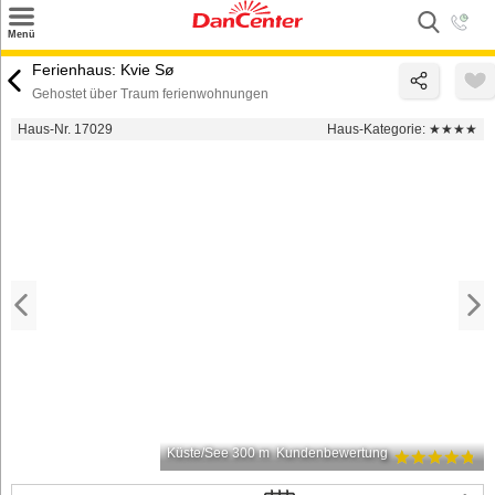
×
Menü
Suchen
Ferienhaus: Kvie Sø
Gehostet über Traum ferienwohnungen
Urlaubsziele
Haus-Nr. 17029
Haus-Kategorie:
★★★★
Weitere Urlaubsziele
Angebote
Inspiration
Kontakt
Gut zu wissen
Login
Küste/See 300 m
Kundenbewertung