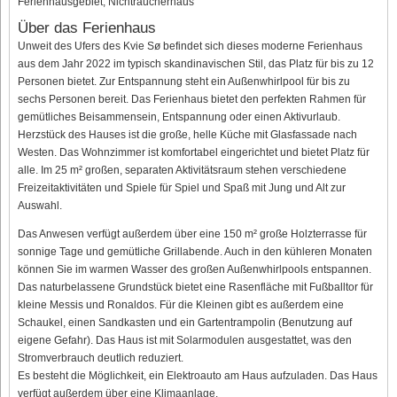
Ferienhausgebiet, Nichtraucherhaus
Über das Ferienhaus
Unweit des Ufers des Kvie Sø befindet sich dieses moderne Ferienhaus
aus dem Jahr 2022 im typisch skandinavischen Stil, das Platz für bis zu 12
Personen bietet. Zur Entspannung steht ein Außenwhirlpool für bis zu
sechs Personen bereit. Das Ferienhaus bietet den perfekten Rahmen für
gemütliches Beisammensein, Entspannung oder einen Aktivurlaub.
Herzstück des Hauses ist die große, helle Küche mit Glasfassade nach
Westen. Das Wohnzimmer ist komfortabel eingerichtet und bietet Platz für
alle. Im 25 m² großen, separaten Aktivitätsraum stehen verschiedene
Freizeitaktivitäten und Spiele für Spiel und Spaß mit Jung und Alt zur
Auswahl.
Das Anwesen verfügt außerdem über eine 150 m² große Holzterrasse für
sonnige Tage und gemütliche Grillabende. Auch in den kühleren Monaten
können Sie im warmen Wasser des großen Außenwhirlpools entspannen.
Das naturbelassene Grundstück bietet eine Rasenfläche mit Fußballtor für
kleine Messis und Ronaldos. Für die Kleinen gibt es außerdem eine
Schaukel, einen Sandkasten und ein Gartentrampolin (Benutzung auf
eigene Gefahr). Das Haus ist mit Solarmodulen ausgestattet, was den
Stromverbrauch deutlich reduziert.
Es besteht die Möglichkeit, ein Elektroauto am Haus aufzuladen. Das Haus
verfügt außerdem über eine Klimaanlage.