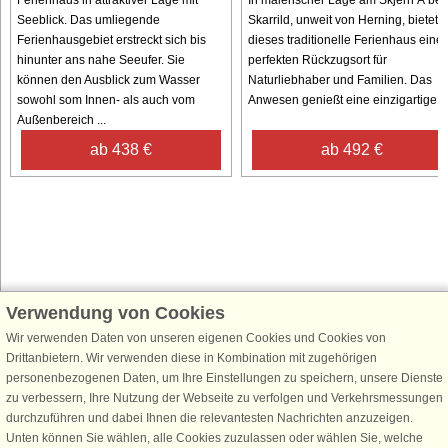
Seeblick. Das umliegende
Skarrild, unweit von Herning, bietet
Ferienhausgebiet erstreckt sich bis
dieses traditionelle Ferienhaus eine
hinunter ans nahe Seeufer. Sie
perfekten Rückzugsort für
können den Ausblick zum Wasser
Naturliebhaber und Familien. Das
sowohl som Innen- als auch vom
Anwesen genießt eine einzigartige ..
Außenbereich ...
ab 438 €
ab 492 €
Verwendung von Cookies
Schließen Sie sich 100.000 Ferienhaus-Fans an
Wir verwenden Daten von unseren eigenen Cookies und Cookies von
Erhalten Sie einen
Willkommensgutschein von 25 €
für Ihren nächsten
Drittanbietern. Wir verwenden diese in Kombination mit zugehörigen
Ferienhausurlaub - melden Sie sich einfach für den DanCenter Newsletter
personenbezogenen Daten, um Ihre Einstellungen zu speichern, unsere Dienste
an. Verpassen Sie nie wieder exklusive Angebote, Gewinnspiele und
zu verbessern, Ihre Nutzung der Webseite zu verfolgen und Verkehrsmessungen
Urlaubstipps!
durchzuführen und dabei Ihnen die relevantesten Nachrichten anzuzeigen.
Unten können Sie wählen, alle Cookies zuzulassen oder wählen Sie, welche